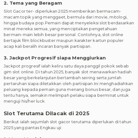
2. Tema yang Beragam
Slot Gacor ter- diperlukan 2025 memberikan bermacam-
macam topik yang menggaet, bermula dari movie, mitologi,
hingga budaya pop.Pemain dapat menyeleksi slot berdasarkan
minat mereka semua, yang menciptakan pengetahuan
bermain-main lebih besar personal. Contohnya, slot online
bertajuk film blockbuster maupun karakter kartun populer
acap kali beralih incaran banyak partisipan.
3. Jackpot Progresif siapa Menggiurkan
Jackpot progresif ialah keliru satu daya panggil pokok sebab
gim slot online. Di tahun 2025, banyak slot menawarkan hadiah
besar yang berkelanjutan bertambah seiring serta jumlah
pertaruhan siapa diletakkan oleh partisipan.Ini menghadiahkan
peluang kepada pemain guna menang bonus besar, dan juga
tentu hanya, semakin melimpah pelaku siapa berminat untuk
menguji his/her luck.
Slot Terutama Dilacak di 2025
Berikut ialah sejumlah slot gacor terutama diperlukan di tahun
2025 yang pantas Engkau uji: