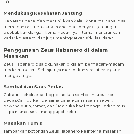
lain.
Mendukung Kesehatan Jantung
Beberapa penelitian menunjukkan kalau konsumsi cabai bisa
memudahkan menurunkan ancaman penyakit jantung. Ini
disebabkan dengan kemampuannya internal menurunkan
kadar kolesterol dan juga meningkatkan sirkulasi darah.
Penggunaan Zeus Habanero di dalam
Masakan
Zeus Habanero bisa digunakan di dalam bermacam-macam
model masakan. Selanjutnya merupakan sedikit cara guna
mengolahnya:
Sambal dan Saus Pedas
Cabai ini sekali tepat bagi dijadikan sambal maupun saus
pedas.Campurkan bersama bahan-bahan sama seperti
bawang putih, tomat, dan juga cuka bagi mengeluarkan saus
siapa nikmat serta menggugah selera.
Masakan Tumis
Tambahkan potongan Zeus Habanero ke internal masakan