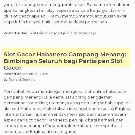
yang terlindungi serta menggembirakan. Bersama memahami
apa itu rangkaian fair play, seperti apa cara kerjanya, dan ciri-
ciri slot gacor apa adil, Kamu mampu membuat putusan akhir
siapa lebih banyak baik saat menyeleksi permainan.…
Posted in
Judi Slot Gacor
Tagged
judi slot terpercaya
Slot Gacor Habanero Gampang Menang:
Bimbingan Seluruh bagi Partisipan Slot
Gacor
Posted on
March 16, 2025
by
Ronald Jenkins
Pernahkah Anda mendengar mengenai slot online habanero
gampang menang? Bila Kamu satu orang penggemar
permainan slot online, utamanya yang berujung sebab supplier
alat soft Habanero, maka tulisan ini sangat cocok untuk Engkau.
Internal tulisan ini, kami hendak meninjau bermacam-macam
aspek dari slot gacor Habanero, petunjuk bagi berhasil, dan
strategi apa mampu Engkau implement bagi memperbaiki
kesempatan Engkau di dalam game.