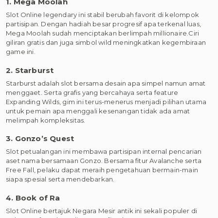
1. Mega Moolah
Slot Online legendary ini stabil berubah favorit di kelompok
partisipan. Dengan hadiah besar progresif apa terkenal luas,
Mega Moolah sudah menciptakan berlimpah millionaire.Ciri
giliran gratis dan juga simbol wild meningkatkan kegembiraan
game ini.
2. Starburst
Starburst adalah slot bersama desain apa simpel namun amat
menggaet. Serta grafis yang bercahaya serta feature
Expanding Wilds, gim ini terus-menerus menjadi pilihan utama
untuk pemain apa menggali kesenangan tidak ada amat
melimpah kompleksitas.
3. Gonzo’s Quest
Slot petualangan ini membawa partisipan internal pencarian
aset nama bersamaan Gonzo. Bersama fitur Avalanche serta
Free Fall, pelaku dapat meraih pengetahuan bermain-main
siapa spesial serta mendebarkan.
4. Book of Ra
Slot Online bertajuk Negara Mesir antik ini sekali populer di