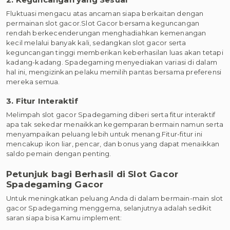
Fluktuasi mengacu atas ancaman siapa berkaitan dengan
permainan slot gacor.Slot Gacor bersama keguncangan
rendah berkecenderungan menghadiahkan kemenangan
kecil melalui banyak kali, sedangkan slot gacor serta
keguncangan tinggi memberikan keberhasilan luas akan tetapi
kadang-kadang. Spadegaming menyediakan variasi di dalam
hal ini, mengizinkan pelaku memilih pantas bersama preferensi
mereka semua.
3. Fitur Interaktif
Melimpah slot gacor Spadegaming diberi serta fitur interaktif
apa tak sekedar menaikkan kegemparan bermain namun serta
menyampaikan peluang lebih untuk menang.Fitur-fitur ini
mencakup ikon liar, pencar, dan bonus yang dapat menaikkan
saldo pemain dengan penting.
Petunjuk bagi Berhasil di Slot Gacor
Spadegaming Gacor
Untuk meningkatkan peluang Anda di dalam bermain-main slot
gacor Spadegaming menggema, selanjutnya adalah sedikit
saran siapa bisa Kamu implement: