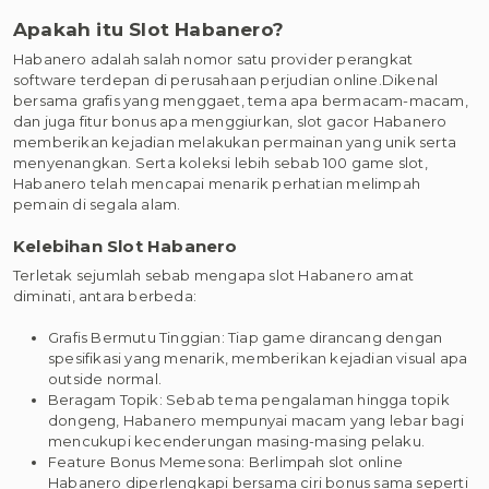
Apakah itu Slot Habanero?
Habanero adalah salah nomor satu provider perangkat
software terdepan di perusahaan perjudian online.Dikenal
bersama grafis yang menggaet, tema apa bermacam-macam,
dan juga fitur bonus apa menggiurkan, slot gacor Habanero
memberikan kejadian melakukan permainan yang unik serta
menyenangkan. Serta koleksi lebih sebab 100 game slot,
Habanero telah mencapai menarik perhatian melimpah
pemain di segala alam.
Kelebihan Slot Habanero
Terletak sejumlah sebab mengapa slot Habanero amat
diminati, antara berbeda:
Grafis Bermutu Tinggian: Tiap game dirancang dengan
spesifikasi yang menarik, memberikan kejadian visual apa
outside normal.
Beragam Topik: Sebab tema pengalaman hingga topik
dongeng, Habanero mempunyai macam yang lebar bagi
mencukupi kecenderungan masing-masing pelaku.
Feature Bonus Memesona: Berlimpah slot online
Habanero diperlengkapi bersama ciri bonus sama seperti