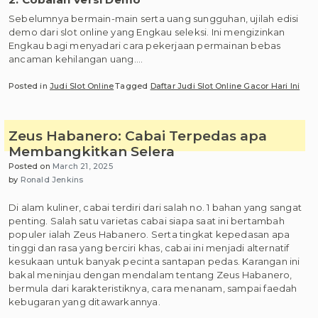
Sebelumnya bermain-main serta uang sungguhan, ujilah edisi
demo dari slot online yang Engkau seleksi. Ini mengizinkan
Engkau bagi menyadari cara pekerjaan permainan bebas
ancaman kehilangan uang.…
Posted in
Judi Slot Online
Tagged
Daftar Judi Slot Online Gacor Hari Ini
Zeus Habanero: Cabai Terpedas apa
Membangkitkan Selera
Posted on
March 21, 2025
by
Ronald Jenkins
Di alam kuliner, cabai terdiri dari salah no. 1 bahan yang sangat
penting. Salah satu varietas cabai siapa saat ini bertambah
populer ialah Zeus Habanero. Serta tingkat kepedasan apa
tinggi dan rasa yang berciri khas, cabai ini menjadi alternatif
kesukaan untuk banyak pecinta santapan pedas. Karangan ini
bakal meninjau dengan mendalam tentang Zeus Habanero,
bermula dari karakteristiknya, cara menanam, sampai faedah
kebugaran yang ditawarkannya.