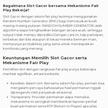
Bagaimana Slot Gacor bersama Mekanisme Fair
Play Bekerja?
Slot Gacor dengan sistem fair play lazimnya menggunakan
Random Number Generator (RNG) bagi memutuskan buah
masing-masing putaran. RANDOM NUMBER GENERATOR ialah
algoritma siapa menghasilkan bilangan secara acak, sehingga
output tidak mampu diprediksi.Dengan cara ini, tiap partisipan,
terbebas dari bila ataupun di lokasi mereka bermain-main,
mempunyai probabilitas yang sama untuk mendapatkan
kombinasi yang menang.
Keuntungan Memilih Slot Gacor serta
Mekanisme Fair Play
Pemilihan slot dengan rangkaian fair play punya beberapa
manfaat signifikan, antara berbeda:
Keadilan dalam Gim: Bersama sistem fair play, pemain bisa
mengalami percaya bahwasanya hasil permainan nggak
dipengaruhi oleh penyebab eksternal.
Transparansi: Provider permainan siapa memakai
mekanisme ini seringkali memberikan laporan perihal
buah permainan serta RTP (Return to Player) apa jelas.