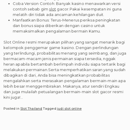
Coba Version Contoh: Banyak kasino menawarkan versi
contoh sebab gim
slot
gacor.Pakai kesempatan ini guna
melatih diri tidak ada ancaman kehilangan duit.
Manfaatkan Bonus: Terus-Menerus periksa peningkatan
dan bonus siapa diberikan dengan casino untuk
memaksimalkan pengalaman bermain Kamu.
Slot Online resmi merupakan pilihan yang sangat menarik bagi
kelompok penggemar game kasino. Dengan perlindungan
yang terlindungi, probabilitas menang yang seimbang, dan juga
bermacam-macam jenis permainan siapa tersedia, nggak
heran apabila bertambah berlimpah individu siapa tertarik bagi
melakukan permainan.Serta memperhatikan saran yang sudah
dibagikan di dari, Anda bisa meningkatkan probabilitas
mengalahkan serta merasakan pengalaman bermain-main apa
lebih besar menggembirakan. Makanya, atur sendiri Engkau
dan juga mulailah petualangan bermain-main slot gacor resmi
kini juga!…
Posted in
Slot Thailand
Tagged
judi slot online