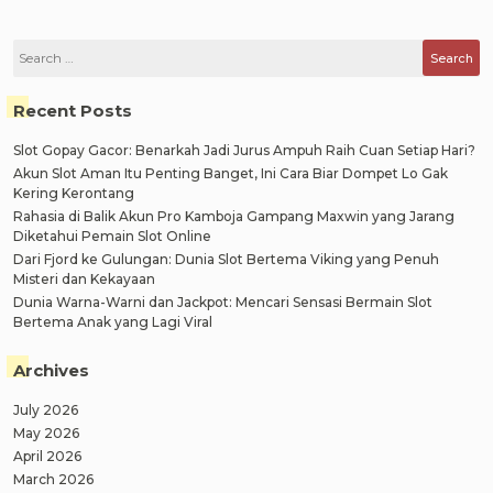
Search
for:
Recent Posts
Slot Gopay Gacor: Benarkah Jadi Jurus Ampuh Raih Cuan Setiap Hari?
Akun Slot Aman Itu Penting Banget, Ini Cara Biar Dompet Lo Gak
Kering Kerontang
Rahasia di Balik Akun Pro Kamboja Gampang Maxwin yang Jarang
Diketahui Pemain Slot Online
Dari Fjord ke Gulungan: Dunia Slot Bertema Viking yang Penuh
Misteri dan Kekayaan
Dunia Warna-Warni dan Jackpot: Mencari Sensasi Bermain Slot
Bertema Anak yang Lagi Viral
Archives
July 2026
May 2026
April 2026
March 2026