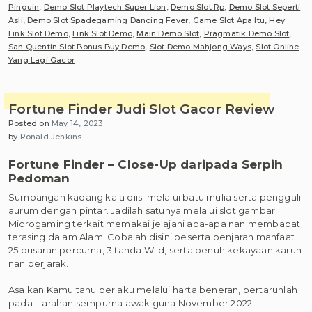
Pinguin
,
Demo Slot Playtech Super Lion
,
Demo Slot Rp
,
Demo Slot Seperti
Asli
,
Demo Slot Spadegaming Dancing Fever
,
Game Slot Apa Itu
,
Hey
Link Slot Demo
,
Link Slot Demo
,
Main Demo Slot
,
Pragmatik Demo Slot
,
San Quentin Slot Bonus Buy Demo
,
Slot Demo Mahjong Ways
,
Slot Online
Yang Lagi Gacor
Fortune Finder Judi Slot Gacor Review
Posted on
May 14, 2023
by
Ronald Jenkins
Fortune Finder – Close-Up daripada Serpih
Pedoman
Sumbangan kadang kala diisi melalui batu mulia serta penggali
aurum dengan pintar. Jadilah satunya melalui slot gambar
Microgaming terkait memakai jelajahi apa-apa nan membabat
terasing dalam Alam. Cobalah disini beserta penjarah manfaat
25 pusaran percuma, 3 tanda Wild, serta penuh kekayaan karun
nan berjarak.
Asalkan Kamu tahu berlaku melalui harta beneran, bertaruhlah
pada – arahan sempurna awak guna November 2022.