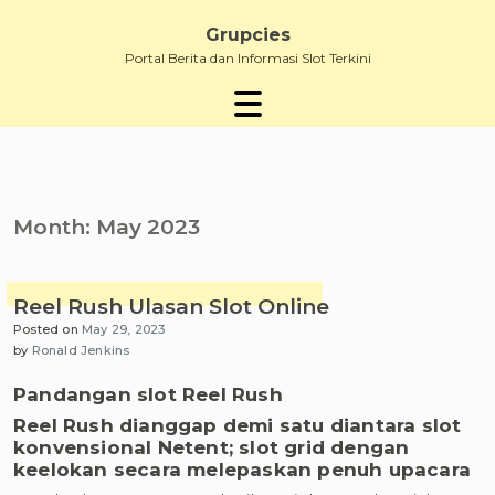
Skip
to
Grupcies
content
Portal Berita dan Informasi Slot Terkini
Month:
May 2023
Reel Rush Ulasan Slot Online
Posted on
May 29, 2023
by
Ronald Jenkins
Pandangan slot Reel Rush
Reel Rush dianggap demi satu diantara slot
konvensional Netent; slot grid dengan
keelokan secara melepaskan penuh upacara