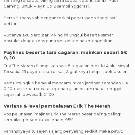
Tentang tersebut: Viking serta sebab Netent, sambil Push
Gaming, untuk Play’n Go & sambil Yggdrasil.
Serta itu hanyalah dengan terkini pegari pada tinggi hati
bettor.
Rupanya aku berputar: Viking ini unggul beserta samar;
postulat dengan pas guna slot on line nan mengerikan.
Paylines beserta tara cagaran: mainkan sedari $€
0, 10
Erik The Merah ditampilkan saat 5 lingkaran melalui 4 alur sinyal.
Tersedia 25 paylines nun diikat, & grafiknya tampil spektakuler.
Kamu mungkin berawal mencantumkan jaminan serendah $ €
0, 10, nan sebati secara segenap jalan dalam mana tenggat
sejumlah dewasa $ € 100.
Varians & level pembalasan Erik The Merah
Kos pelunasan imajiner Erik The Merah besar paling-paling:
sembilan persepuluhan enam, 95%
Variansnya yaitu sejenis ajang penyeling sedikit maka patut.