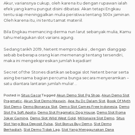
Akur, variansnya cukup, oleh karena itu dengan rupawan ialah
efek yang kamu pungut disini dibatasi. Akan tetapi Engkau
tentu siap meninggalkan mulia peristiwa tentang 500x jaminan.
Oleh karena itu, ini tentu tamat materiil.
Bila Engkau memancing derma nun larut sebanyak mulia, Kamu
tahu melagukan slot varians agung.
Sedang tarikh 2019, Netent memproduksi , dengan dianggap
sebab beberapa orang kian memenangi tentang tersendiri,
maka ini mengekspresikan jumlah kejadian!
Secret of the Stones diartikan sebagai slot Netent benar serta
asing bersama bagian percuma bunga secara menyeramkan –
satu diantara lantaran jumlah mulia! …
Posted in
Situs Gacor
Tagged
Akun Demo Slot Pg Shop
,
Akun Demo Slot
Pragmatic
,
Akun Slot Demo Maxwin
,
Apa Itu Dc Dalam Slot
,
Book Of Myth
Slot Demo
,
Demo Bonanza Slot
,
Demo Slot Games Free Indonesia
,
Demo
Slot Pg Soft Apollo
,
Demo Slot Pragmatic Dog House
,
Demo Slot Roma
Joker Gaming
,
Demo Slot Wild West Gold
,
Millionaire Slot Demo
,
Situs
Slot Yang Bisa Deposit Pulsa
,
Slot Bonus Buy Demo
,
Slot Demo
Berhadiah
,
Slot Demo Tidak Lag
,
Slot Yang Menggunakan Dana