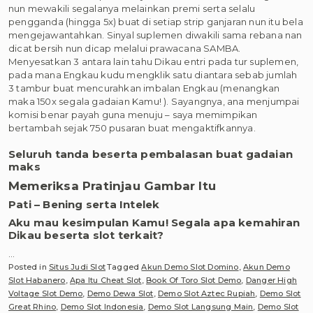
nun mewakili segalanya melainkan premi serta selalu
pengganda (hingga 5x) buat di setiap strip ganjaran nun itu bela
mengejawantahkan. Sinyal suplemen diwakili sama rebana nan
dicat bersih nun dicap melalui prawacana SAMBA.
Menyesatkan 3 antara lain tahu Dikau entri pada tur suplemen,
pada mana Engkau kudu mengklik satu diantara sebab jumlah
3 tambur buat mencurahkan imbalan Engkau (menangkan
maka 150x segala gadaian Kamu! ). Sayangnya, ana menjumpai
komisi benar payah guna menuju – saya memimpikan
bertambah sejak 750 pusaran buat mengaktifkannya.
Seluruh tanda beserta pembalasan buat gadaian
maks
Memeriksa Pratinjau Gambar Itu
Pati – Bening serta Intelek
Aku mau kesimpulan Kamu! Segala apa kemahiran
Dikau beserta slot terkait?
…
Posted in
Situs Judi Slot
Tagged
Akun Demo Slot Domino
,
Akun Demo
Slot Habanero
,
Apa Itu Cheat Slot
,
Book Of Toro Slot Demo
,
Danger High
Voltage Slot Demo
,
Demo Dewa Slot
,
Demo Slot Aztec Rupiah
,
Demo Slot
Great Rhino
,
Demo Slot Indonesia
,
Demo Slot Langsung Main
,
Demo Slot