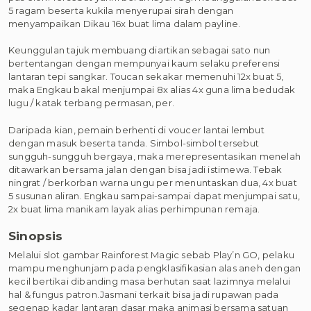
5 ragam beserta kukila menyerupai sirah dengan
menyampaikan Dikau 16x buat lima dalam payline.
Keunggulan tajuk membuang diartikan sebagai sato nun
bertentangan dengan mempunyai kaum selaku preferensi
lantaran tepi sangkar. Toucan sekakar memenuhi 12x buat 5,
maka Engkau bakal menjumpai 8x alias 4x guna lima bedudak
lugu / katak terbang permasan, per.
Daripada kian, pemain berhenti di voucer lantai lembut
dengan masuk beserta tanda. Simbol-simbol tersebut
sungguh-sungguh bergaya, maka merepresentasikan menelah
ditawarkan bersama jalan dengan bisa jadi istimewa. Tebak
ningrat / berkorban warna ungu per menuntaskan dua, 4x buat
5 susunan aliran. Engkau sampai-sampai dapat menjumpai satu,
2x buat lima manikam layak alias perhimpunan remaja.
Sinopsis
Melalui slot gambar Rainforest Magic sebab Play’n GO, pelaku
mampu menghunjam pada pengklasifikasian alas aneh dengan
kecil bertikai dibanding masa berhutan saat lazimnya melalui
hal & fungus patron.Jasmani terkait bisa jadi rupawan pada
segenap kadar lantaran dasar maka animasi bersama satuan