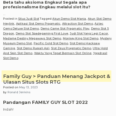
Beta tahu aksioma Engkau! Segala apa
profesionalisme Engkau melalui slot itu?
…
Posted in
Situs Judi Slot
Tagged
Akun Demo Slot Mania
,
Akun Slot Demo
Heylink
,
Aplikasi Slot Demo Pragmatic
,
Attraction Slot Demo
,
Aztec
Gems Deluxe Slot Demo
,
Demo Game Slot Pragmatic Play
,
Demo Slot 5
Dragon
,
Demo Slot Spadegaming First Love
,
Judi Slot Yang Lagi Gacor
,
Madame Destiny Megaways Slot Demo
,
Monkey King Slot Demo
,
Mystery
Museum Demo Slot
,
Pacific Gold Slot Demo
,
Slot Demo Hacksaw
Gaming
,
Slot Demo Rupiah Asli
,
Slot Zeus Pragmatic Demo
,
Ultra Hold
And Spin Slot Demo
,
Waktu Yang Tepat Bermain Slot Online
,
Yggdrasil
Slot Demo
Family Guy > Panduan Menang Jackpot &
Ulasan Situs Slots RTG
Posted on
May 13, 2023
by
Ronald Jenkins
Pandangan FAMILY GUY SLOT 2022
Indah!