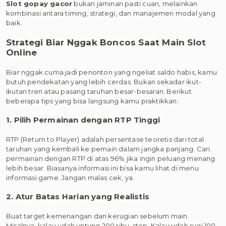
Slot gopay gacor
bukan jaminan pasti cuan, melainkan
kombinasi antara timing, strategi, dan manajemen modal yang
baik.
Strategi Biar Nggak Boncos Saat Main Slot
Online
Biar nggak cuma jadi penonton yang ngeliat saldo habis, kamu
butuh pendekatan yang lebih cerdas. Bukan sekadar ikut-
ikutan tren atau pasang taruhan besar-besaran. Berikut
beberapa tips yang bisa langsung kamu praktikkan:
1. Pilih Permainan dengan RTP Tinggi
RTP (Return to Player) adalah persentase teoretis dari total
taruhan yang kembali ke pemain dalam jangka panjang. Cari
permainan dengan RTP di atas 96% jika ingin peluang menang
lebih besar. Biasanya informasi ini bisa kamu lihat di menu
informasi game. Jangan malas cek, ya.
2. Atur Batas Harian yang Realistis
Buat target kemenangan dan kerugian sebelum main.
Misalnya, kalau udah untung 200 ribu, stop. Kalau udah rugi 100