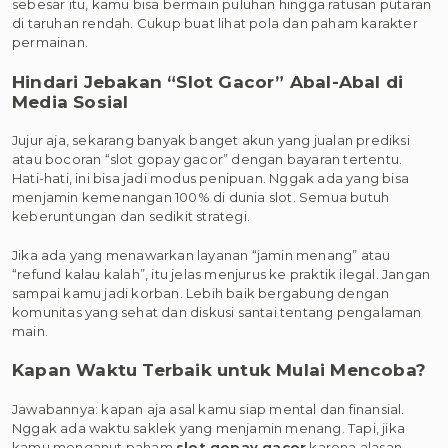
sebesar itu, kamu bisa bermain puluhan hingga ratusan putaran
di taruhan rendah. Cukup buat lihat pola dan paham karakter
permainan.
Hindari Jebakan “Slot Gacor” Abal-Abal di
Media Sosial
Jujur aja, sekarang banyak banget akun yang jualan prediksi
atau bocoran “slot gopay gacor” dengan bayaran tertentu.
Hati-hati, ini bisa jadi modus penipuan. Nggak ada yang bisa
menjamin kemenangan 100% di dunia slot. Semua butuh
keberuntungan dan sedikit strategi.
Jika ada yang menawarkan layanan “jamin menang” atau
“refund kalau kalah”, itu jelas menjurus ke praktik ilegal. Jangan
sampai kamu jadi korban. Lebih baik bergabung dengan
komunitas yang sehat dan diskusi santai tentang pengalaman
main.
Kapan Waktu Terbaik untuk Mulai Mencoba?
Jawabannya: kapan aja asal kamu siap mental dan finansial.
Nggak ada waktu saklek yang menjamin menang. Tapi, jika
kamu menganut paham
slot gopay gacor
karena alasan