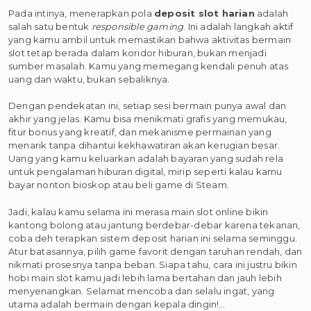
Pada intinya, menerapkan pola
deposit slot harian
adalah
salah satu bentuk
responsible gaming
. Ini adalah langkah aktif
yang kamu ambil untuk memastikan bahwa aktivitas bermain
slot tetap berada dalam koridor hiburan, bukan menjadi
sumber masalah. Kamu yang memegang kendali penuh atas
uang dan waktu, bukan sebaliknya.
Dengan pendekatan ini, setiap sesi bermain punya awal dan
akhir yang jelas. Kamu bisa menikmati grafis yang memukau,
fitur bonus yang kreatif, dan mekanisme permainan yang
menarik tanpa dihantui kekhawatiran akan kerugian besar.
Uang yang kamu keluarkan adalah bayaran yang sudah rela
untuk pengalaman hiburan digital, mirip seperti kalau kamu
bayar nonton bioskop atau beli game di Steam.
Jadi, kalau kamu selama ini merasa main slot online bikin
kantong bolong atau jantung berdebar-debar karena tekanan,
coba deh terapkan sistem deposit harian ini selama seminggu.
Atur batasannya, pilih game favorit dengan taruhan rendah, dan
nikmati prosesnya tanpa beban. Siapa tahu, cara ini justru bikin
hobi main slot kamu jadi lebih lama bertahan dan jauh lebih
menyenangkan. Selamat mencoba dan selalu ingat, yang
utama adalah bermain dengan kepala dingin!…