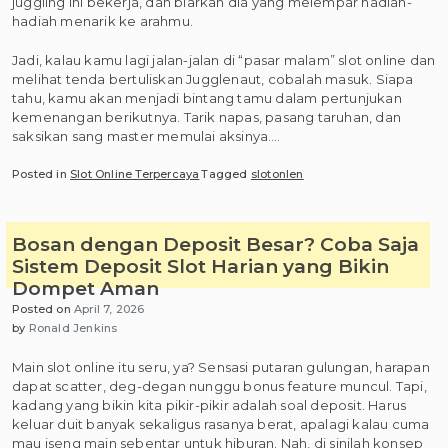
juggling ini bekerja, dan biarkan dia yang melempar hadiah-
hadiah menarik ke arahmu.
Jadi, kalau kamu lagi jalan-jalan di “pasar malam” slot online dan
melihat tenda bertuliskan Jugglenaut, cobalah masuk. Siapa
tahu, kamu akan menjadi bintang tamu dalam pertunjukan
kemenangan berikutnya. Tarik napas, pasang taruhan, dan
saksikan sang master memulai aksinya.…
Posted in
Slot Online Terpercaya
Tagged
slotonlen
Bosan dengan Deposit Besar? Coba Saja
Sistem Deposit Slot Harian yang Bikin
Dompet Aman
Posted on
April 7, 2026
by
Ronald Jenkins
Main slot online itu seru, ya? Sensasi putaran gulungan, harapan
dapat scatter, deg-degan nunggu bonus feature muncul. Tapi,
kadang yang bikin kita pikir-pikir adalah soal deposit. Harus
keluar duit banyak sekaligus rasanya berat, apalagi kalau cuma
mau iseng main sebentar untuk hiburan. Nah, di sinilah konsep