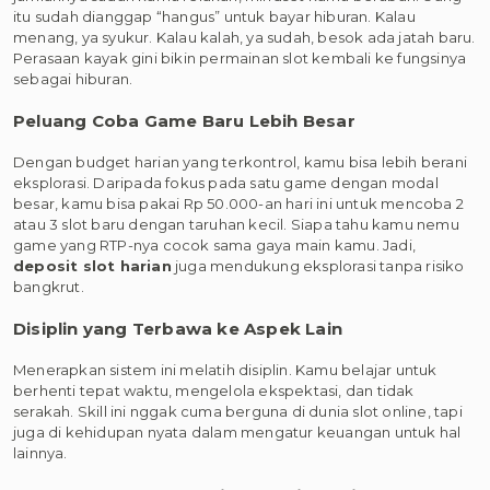
itu sudah dianggap “hangus” untuk bayar hiburan. Kalau
menang, ya syukur. Kalau kalah, ya sudah, besok ada jatah baru.
Perasaan kayak gini bikin permainan slot kembali ke fungsinya
sebagai hiburan.
Peluang Coba Game Baru Lebih Besar
Dengan budget harian yang terkontrol, kamu bisa lebih berani
eksplorasi. Daripada fokus pada satu game dengan modal
besar, kamu bisa pakai Rp 50.000-an hari ini untuk mencoba 2
atau 3 slot baru dengan taruhan kecil. Siapa tahu kamu nemu
game yang RTP-nya cocok sama gaya main kamu. Jadi,
deposit slot harian
juga mendukung eksplorasi tanpa risiko
bangkrut.
Disiplin yang Terbawa ke Aspek Lain
Menerapkan sistem ini melatih disiplin. Kamu belajar untuk
berhenti tepat waktu, mengelola ekspektasi, dan tidak
serakah. Skill ini nggak cuma berguna di dunia slot online, tapi
juga di kehidupan nyata dalam mengatur keuangan untuk hal
lainnya.