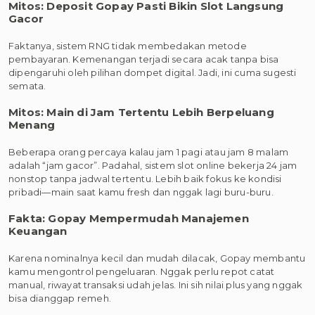
Mitos: Deposit Gopay Pasti Bikin Slot Langsung
Gacor
Faktanya, sistem RNG tidak membedakan metode
pembayaran. Kemenangan terjadi secara acak tanpa bisa
dipengaruhi oleh pilihan dompet digital. Jadi, ini cuma sugesti
semata.
Mitos: Main di Jam Tertentu Lebih Berpeluang
Menang
Beberapa orang percaya kalau jam 1 pagi atau jam 8 malam
adalah “jam gacor”. Padahal, sistem slot online bekerja 24 jam
nonstop tanpa jadwal tertentu. Lebih baik fokus ke kondisi
pribadi—main saat kamu fresh dan nggak lagi buru-buru.
Fakta: Gopay Mempermudah Manajemen
Keuangan
Karena nominalnya kecil dan mudah dilacak, Gopay membantu
kamu mengontrol pengeluaran. Nggak perlu repot catat
manual, riwayat transaksi udah jelas. Ini sih nilai plus yang nggak
bisa dianggap remeh.