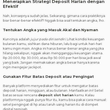
Menerapkan Strategi Deposit Harian dengan
Efektif
Nah, konsepnya sudah jelas. Sekarang, gimana cara praktiknya
biar benar-benar efektif? Nggak bisa asal tentukan angka, lho.
Tentukan Angka yang Masuk Akal dan Nyaman
Kuncinya adalah
jujur pada diri sendiri
. Lihat kondisi keuangan
bulanan kamu, sisihkan dana hiburan, lalu bagi untuk hari-hari
kamu ingin main. Angka ini harus benar-benar angka yang jika
hilang sekalipun, nggak akan mengganggu keuangan utama.
Rp 20.000, Rp 30.000, atau Rp 50.000 per hari bisa jadi awal
yang baik. Jangan memaksakan angka besar hanya karena
ingin mengejar jackpot.
Gunakan Fitur Batas Deposit atau Pengingat
Banyak platform menyediakan fitur untuk mengatur batas
deposit harian, mingguan, atau bulanan. Manfaatkan ini! Setel
batas sesuai rencana
deposit slot harian
kamu. Kalau
platformnya nggak punya fitur itu, kamu bisa pakai cara manual:
setel pengingat di hp atau taruh uang harian itu di dompet
digital terpisah.