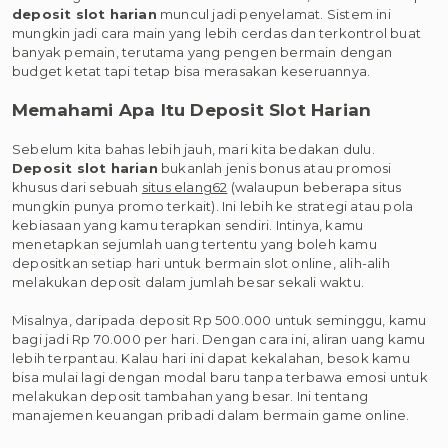
deposit slot harian
muncul jadi penyelamat. Sistem ini
mungkin jadi cara main yang lebih cerdas dan terkontrol buat
banyak pemain, terutama yang pengen bermain dengan
budget ketat tapi tetap bisa merasakan keseruannya.
Memahami Apa Itu Deposit Slot Harian
Sebelum kita bahas lebih jauh, mari kita bedakan dulu.
Deposit slot harian
bukanlah jenis bonus atau promosi
khusus dari sebuah
situs elang62
(walaupun beberapa situs
mungkin punya promo terkait). Ini lebih ke strategi atau pola
kebiasaan yang kamu terapkan sendiri. Intinya, kamu
menetapkan sejumlah uang tertentu yang boleh kamu
depositkan setiap hari untuk bermain slot online, alih-alih
melakukan deposit dalam jumlah besar sekali waktu.
Misalnya, daripada deposit Rp 500.000 untuk seminggu, kamu
bagi jadi Rp 70.000 per hari. Dengan cara ini, aliran uang kamu
lebih terpantau. Kalau hari ini dapat kekalahan, besok kamu
bisa mulai lagi dengan modal baru tanpa terbawa emosi untuk
melakukan deposit tambahan yang besar. Ini tentang
manajemen keuangan pribadi dalam bermain game online.