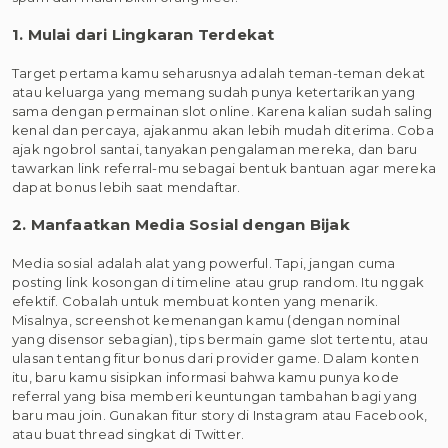
1. Mulai dari Lingkaran Terdekat
Target pertama kamu seharusnya adalah teman-teman dekat
atau keluarga yang memang sudah punya ketertarikan yang
sama dengan permainan slot online. Karena kalian sudah saling
kenal dan percaya, ajakanmu akan lebih mudah diterima. Coba
ajak ngobrol santai, tanyakan pengalaman mereka, dan baru
tawarkan link referral-mu sebagai bentuk bantuan agar mereka
dapat bonus lebih saat mendaftar.
2. Manfaatkan Media Sosial dengan Bijak
Media sosial adalah alat yang powerful. Tapi, jangan cuma
posting link kosongan di timeline atau grup random. Itu nggak
efektif. Cobalah untuk membuat konten yang menarik.
Misalnya, screenshot kemenangan kamu (dengan nominal
yang disensor sebagian), tips bermain game slot tertentu, atau
ulasan tentang fitur bonus dari provider game. Dalam konten
itu, baru kamu sisipkan informasi bahwa kamu punya kode
referral yang bisa memberi keuntungan tambahan bagi yang
baru mau join. Gunakan fitur story di Instagram atau Facebook,
atau buat thread singkat di Twitter.