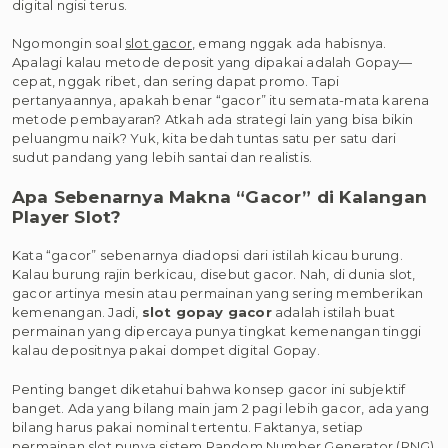
digital ngisi terus.
Ngomongin soal
slot gacor
, emang nggak ada habisnya.
Apalagi kalau metode deposit yang dipakai adalah Gopay—
cepat, nggak ribet, dan sering dapat promo. Tapi
pertanyaannya, apakah benar “gacor” itu semata-mata karena
metode pembayaran? Atkah ada strategi lain yang bisa bikin
peluangmu naik? Yuk, kita bedah tuntas satu per satu dari
sudut pandang yang lebih santai dan realistis.
Apa Sebenarnya Makna “Gacor” di Kalangan
Player Slot?
Kata “gacor” sebenarnya diadopsi dari istilah kicau burung.
Kalau burung rajin berkicau, disebut gacor. Nah, di dunia slot,
gacor artinya mesin atau permainan yang sering memberikan
kemenangan. Jadi,
slot gopay gacor
adalah istilah buat
permainan yang dipercaya punya tingkat kemenangan tinggi
kalau depositnya pakai dompet digital Gopay.
Penting banget diketahui bahwa konsep gacor ini subjektif
banget. Ada yang bilang main jam 2 pagi lebih gacor, ada yang
bilang harus pakai nominal tertentu. Faktanya, setiap
permainan slot punya sistem Random Number Generator (RNG)