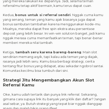
yang mereka lakukan ke depannya. Jadi, selama teman
referralmu tetap aktif bermain, kamu terus dapat cuan.
Kedua,
bonus untuk si referral sendiri
. Nggak cuma kamu
yang senang, teman yang kamu ajak biasanya juga dapat
bonus sambutan tambahan karena menggunakan kode-mu.
Misalnya, mereka dapat free spin ekstra atau persentase
deposit yang lebih besar. Ini win-win solution banget, jadi kamu
nggak merasa cuma memanfaatkan teman, tapi benar-benar
memberi mereka nilai tambah.
Ketiga,
tambah seru karena bareng-bareng
. Main slot
sendirian memang asyik, tapi kalau ada teman yang diajak,
rasanya jadi lebih seru. Kamu bisa berbagi strategi, cerita
tentang fitur bonus yang didapat, atau sekadar ngobrol santai.
Komunitas kecilmu bisa tumbuh dari sini.
Strategi Jitu Mengembangkan Akun Slot
Referral Kamu
Oke, kamu udah tertarik dan punya link referral. Sekarang,
gimana cara supaya link itu banyak yang klik dan daftar? Jangan
asal sebar, ya. Butuh strategi yang tepat biar nggak dianggap
spam dan malah bikin orang ilfeel.