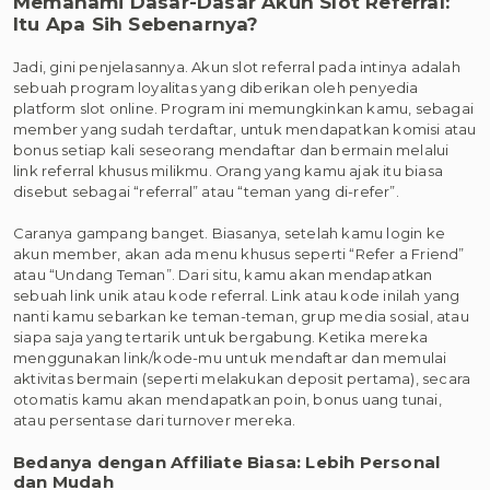
Memahami Dasar-Dasar Akun Slot Referral:
Itu Apa Sih Sebenarnya?
Jadi, gini penjelasannya. Akun slot referral pada intinya adalah
sebuah program loyalitas yang diberikan oleh penyedia
platform slot online. Program ini memungkinkan kamu, sebagai
member yang sudah terdaftar, untuk mendapatkan komisi atau
bonus setiap kali seseorang mendaftar dan bermain melalui
link referral khusus milikmu. Orang yang kamu ajak itu biasa
disebut sebagai “referral” atau “teman yang di-refer”.
Caranya gampang banget. Biasanya, setelah kamu login ke
akun member, akan ada menu khusus seperti “Refer a Friend”
atau “Undang Teman”. Dari situ, kamu akan mendapatkan
sebuah link unik atau kode referral. Link atau kode inilah yang
nanti kamu sebarkan ke teman-teman, grup media sosial, atau
siapa saja yang tertarik untuk bergabung. Ketika mereka
menggunakan link/kode-mu untuk mendaftar dan memulai
aktivitas bermain (seperti melakukan deposit pertama), secara
otomatis kamu akan mendapatkan poin, bonus uang tunai,
atau persentase dari turnover mereka.
Bedanya dengan Affiliate Biasa: Lebih Personal
dan Mudah