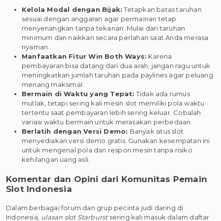
Kelola Modal dengan Bijak:
Tetapkan batas taruhan
sesuai dengan anggaran agar permainan tetap
menyenangkan tanpa tekanan. Mulai dari taruhan
minimum dan naikkan secara perlahan saat Anda merasa
nyaman.
Manfaatkan Fitur Win Both Ways:
Karena
pembayaran bisa datang dari dua arah, jangan ragu untuk
meningkatkan jumlah taruhan pada paylines agar peluang
menang maksimal.
Bermain di Waktu yang Tepat:
Tidak ada rumus
mutlak, tetapi sering kali mesin slot memiliki pola waktu
tertentu saat pembayaran lebih sering keluar. Cobalah
variasi waktu bermain untuk merasakan perbedaan.
Berlatih dengan Versi Demo:
Banyak situs slot
menyediakan versi demo gratis. Gunakan kesempatan ini
untuk mengenal pola dan respon mesin tanpa risiko
kehilangan uang asli.
Komentar dan Opini dari Komunitas Pemain
Slot Indonesia
Dalam berbagai forum dan grup pecinta judi daring di
Indonesia,
ulasan slot Starburst
sering kali masuk dalam daftar