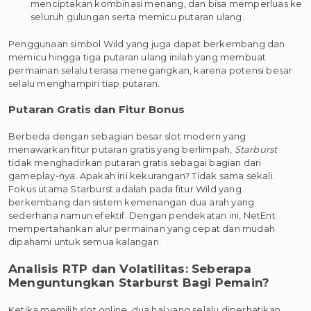
menciptakan kombinasi menang, dan bisa memperluas ke
seluruh gulungan serta memicu putaran ulang.
Penggunaan simbol Wild yang juga dapat berkembang dan
memicu hingga tiga putaran ulang inilah yang membuat
permainan selalu terasa menegangkan, karena potensi besar
selalu menghampiri tiap putaran.
Putaran Gratis dan Fitur Bonus
Berbeda dengan sebagian besar slot modern yang
menawarkan fitur putaran gratis yang berlimpah,
Starburst
tidak menghadirkan putaran gratis sebagai bagian dari
gameplay-nya. Apakah ini kekurangan? Tidak sama sekali.
Fokus utama Starburst adalah pada fitur Wild yang
berkembang dan sistem kemenangan dua arah yang
sederhana namun efektif. Dengan pendekatan ini, NetEnt
mempertahankan alur permainan yang cepat dan mudah
dipahami untuk semua kalangan.
Analisis RTP dan Volatilitas: Seberapa
Menguntungkan Starburst Bagi Pemain?
Ketika memilih slot online, dua hal yang selalu diperhatikan