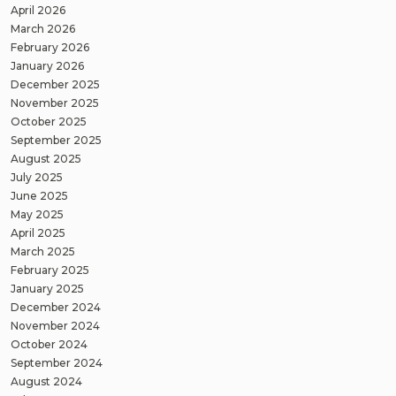
April 2026
March 2026
February 2026
January 2026
December 2025
November 2025
October 2025
September 2025
August 2025
July 2025
June 2025
May 2025
April 2025
March 2025
February 2025
January 2025
December 2024
November 2024
October 2024
September 2024
August 2024