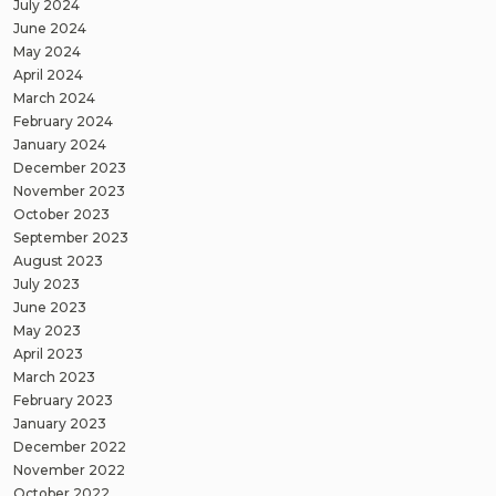
July 2024
June 2024
May 2024
April 2024
March 2024
February 2024
January 2024
December 2023
November 2023
October 2023
September 2023
August 2023
July 2023
June 2023
May 2023
April 2023
March 2023
February 2023
January 2023
December 2022
November 2022
October 2022