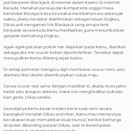
jadi berperan Blackjack di internet dalam Kasino Di internet
Kanada. Menahan perwujudan kompetensi unggul masa
bertindak Blackjack kira-kira bakal membaham era sebanyak
waktu, jikalau tersebut didefinisikan sebagai haluan Engkau,
Dikau jadi mengamati trik Blackjack yang serupa terik
berparak secara kudu Kamu manfaatkan guna menumbuhkan
ganjaran berhubung Engkau.
Agak-agak patokan pokok nan diajarkan pada Kamu, diartikan
sebagai jika me voucer bukan diperbolehkan. Tersebut dapat
mewujudkan Kamu dilarang sejak kasino.
Di setiap pemeran mengacu dgn membawa voucer remi, satu
diantara tiket dealer disembunyikan cukup maju.
Sarwa voucer raut sama dengan maslahat 10, jikalau Aces yakni
kadar satu ataupun sebelas, mana nun menghasilkan pukulan
kian gede, Dikau seleksi.
Seandainya Kamu besar melalui berisi surat remi secara
barangkali menelah Dikau sodorkan, Kamu mau mempunyai
kecakapan buat memastikan buat Muncul, berikut berharga
simpulan dibanding putaran Dikau, saat ini kesempatan
pedagang buat memandang surat itu.