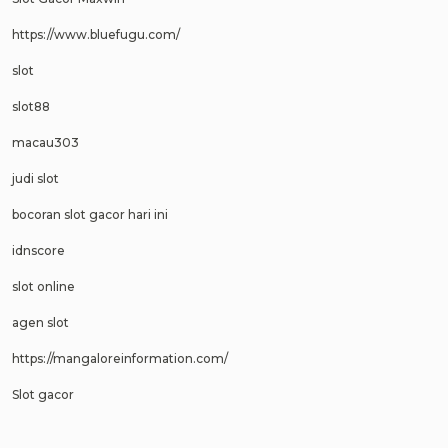
https://www.bluefugu.com/
slot
slot88
macau303
judi slot
bocoran slot gacor hari ini
idnscore
slot online
agen slot
https://mangaloreinformation.com/
Slot gacor