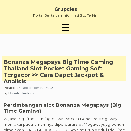
Skip
to
Grupcies
content
Portal Berita dan Informasi Slot Terkini
Bonanza Megapays Big Time Gaming
Thailand Slot Pocket Gaming Soft
Tergacor >> Cara Dapet Jackpot &
Analisis
Posted on
December 10, 2023
by
Ronald Jenkins
Pertimbangan slot Bonanza Megapays (Big
Time Gaming)
Wijaya Big Time Gaming diawali secara Bonanza Megaways
memakai pada umumnya diperbarui slot Megaways yg penuh
dimainkan. SATU BLOCKBUSTER! Saya seluruh peduli Big Time