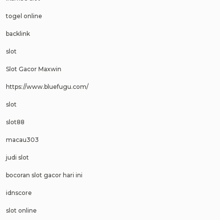
togel online
backlink
slot
Slot Gacor Maxwin
https://www.bluefugu.com/
slot
slot88
macau303
judi slot
bocoran slot gacor hari ini
idnscore
slot online