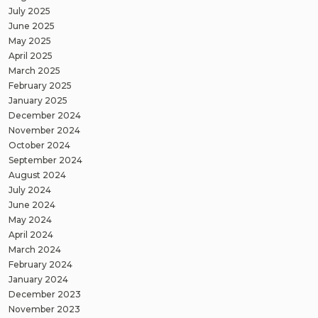
July 2025
June 2025
May 2025
April 2025
March 2025
February 2025
January 2025
December 2024
November 2024
October 2024
September 2024
August 2024
July 2024
June 2024
May 2024
April 2024
March 2024
February 2024
January 2024
December 2023
November 2023