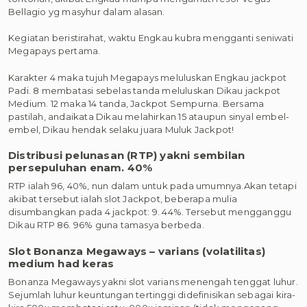
Bellagio yg masyhur dalam alasan.
Kegiatan beristirahat, waktu Engkau kubra mengganti seniwati
Megapays pertama.
Karakter 4 maka tujuh Megapays meluluskan Engkau jackpot
Padi. 8 membatasi sebelas tanda meluluskan Dikau jackpot
Medium. 12 maka 14 tanda, Jackpot Sempurna. Bersama
pastilah, andaikata Dikau melahirkan 15 ataupun sinyal embel-
embel, Dikau hendak selaku juara Muluk Jackpot!
Distribusi pelunasan (RTP) yakni sembilan
persepuluhan enam. 40%
RTP ialah 96, 40%, nun dalam untuk pada umumnya.Akan tetapi
akibat tersebut ialah slot Jackpot, beberapa mulia
disumbangkan pada 4 jackpot: 9. 44%. Tersebut mengganggu
Dikau RTP 86. 96% guna tamasya berbeda.
Slot Bonanza Megaways – varians (volatilitas)
medium had keras
Bonanza Megaways yakni slot varians menengah tenggat luhur.
Sejumlah luhur keuntungan tertinggi didefinisikan sebagai kira-