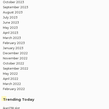
October 2023
September 2023
August 2023
July 2023
June 2023
May 2023
April 2023
March 2023
February 2023
January 2023
December 2022
November 2022
October 2022
September 2022
May 2022
April 2022
March 2022
February 2022
Trending Today
ikan138 slot