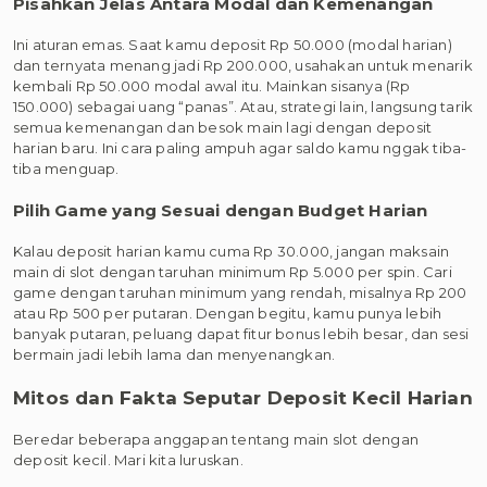
Pisahkan Jelas Antara Modal dan Kemenangan
Ini aturan emas. Saat kamu deposit Rp 50.000 (modal harian)
dan ternyata menang jadi Rp 200.000, usahakan untuk menarik
kembali Rp 50.000 modal awal itu. Mainkan sisanya (Rp
150.000) sebagai uang “panas”. Atau, strategi lain, langsung tarik
semua kemenangan dan besok main lagi dengan deposit
harian baru. Ini cara paling ampuh agar saldo kamu nggak tiba-
tiba menguap.
Pilih Game yang Sesuai dengan Budget Harian
Kalau deposit harian kamu cuma Rp 30.000, jangan maksain
main di slot dengan taruhan minimum Rp 5.000 per spin. Cari
game dengan taruhan minimum yang rendah, misalnya Rp 200
atau Rp 500 per putaran. Dengan begitu, kamu punya lebih
banyak putaran, peluang dapat fitur bonus lebih besar, dan sesi
bermain jadi lebih lama dan menyenangkan.
Mitos dan Fakta Seputar Deposit Kecil Harian
Beredar beberapa anggapan tentang main slot dengan
deposit kecil. Mari kita luruskan.