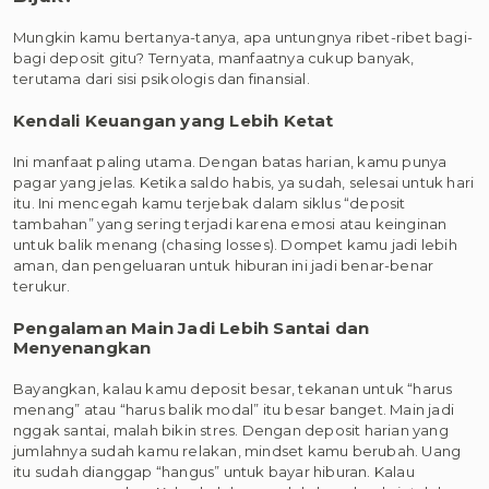
Mungkin kamu bertanya-tanya, apa untungnya ribet-ribet bagi-
bagi deposit gitu? Ternyata, manfaatnya cukup banyak,
terutama dari sisi psikologis dan finansial.
Kendali Keuangan yang Lebih Ketat
Ini manfaat paling utama. Dengan batas harian, kamu punya
pagar yang jelas. Ketika saldo habis, ya sudah, selesai untuk hari
itu. Ini mencegah kamu terjebak dalam siklus “deposit
tambahan” yang sering terjadi karena emosi atau keinginan
untuk balik menang (chasing losses). Dompet kamu jadi lebih
aman, dan pengeluaran untuk hiburan ini jadi benar-benar
terukur.
Pengalaman Main Jadi Lebih Santai dan
Menyenangkan
Bayangkan, kalau kamu deposit besar, tekanan untuk “harus
menang” atau “harus balik modal” itu besar banget. Main jadi
nggak santai, malah bikin stres. Dengan deposit harian yang
jumlahnya sudah kamu relakan, mindset kamu berubah. Uang
itu sudah dianggap “hangus” untuk bayar hiburan. Kalau