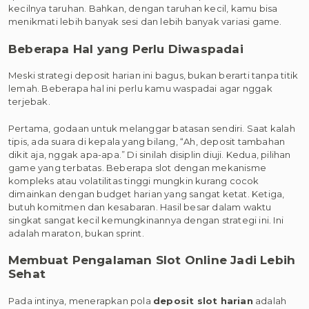
kecilnya taruhan. Bahkan, dengan taruhan kecil, kamu bisa
menikmati lebih banyak sesi dan lebih banyak variasi game.
Beberapa Hal yang Perlu Diwaspadai
Meski strategi deposit harian ini bagus, bukan berarti tanpa titik
lemah. Beberapa hal ini perlu kamu waspadai agar nggak
terjebak.
Pertama, godaan untuk melanggar batasan sendiri. Saat kalah
tipis, ada suara di kepala yang bilang, “Ah, deposit tambahan
dikit aja, nggak apa-apa.” Di sinilah disiplin diuji. Kedua, pilihan
game yang terbatas. Beberapa slot dengan mekanisme
kompleks atau volatilitas tinggi mungkin kurang cocok
dimainkan dengan budget harian yang sangat ketat. Ketiga,
butuh komitmen dan kesabaran. Hasil besar dalam waktu
singkat sangat kecil kemungkinannya dengan strategi ini. Ini
adalah maraton, bukan sprint.
Membuat Pengalaman Slot Online Jadi Lebih
Sehat
Pada intinya, menerapkan pola
deposit slot harian
adalah