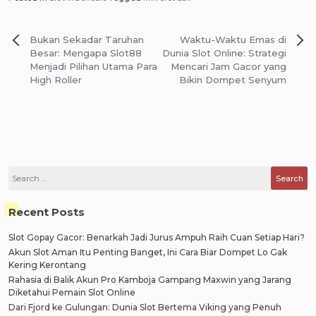
Post
Bukan Sekadar Taruhan
Waktu-Waktu Emas di
navigation
Besar: Mengapa Slot88
Dunia Slot Online: Strategi
Menjadi Pilihan Utama Para
Mencari Jam Gacor yang
High Roller
Bikin Dompet Senyum
Search
for:
Recent Posts
Slot Gopay Gacor: Benarkah Jadi Jurus Ampuh Raih Cuan Setiap Hari?
Akun Slot Aman Itu Penting Banget, Ini Cara Biar Dompet Lo Gak
Kering Kerontang
Rahasia di Balik Akun Pro Kamboja Gampang Maxwin yang Jarang
Diketahui Pemain Slot Online
Dari Fjord ke Gulungan: Dunia Slot Bertema Viking yang Penuh