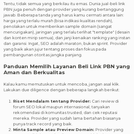
Tentu, tidak semua yang berkilau itu emas. Dunia jual-beli link
PBN juga penuh dengan provider yang kurang bertanggung
jawab. Beberapa tanda yang harus kamu cermati antara lain:
harga yang terlalu murah (bisa indikasi kualitas rendah),
penolakan untuk memberikan sample domain (sangat
mencurigakan), jaringan yang terlalu terlihat "template" (desain
dan konten mirip semua), dan janji kenaikan ranking yang instan
dan garansi. Ingat, SEO adalah maraton, bukan sprint. Provider
yang baik akan jujur tentang proses dan fokus pada
pembangunan otoritas jangka panjang.
Panduan Memilih Layanan Beli Link PBN yang
Aman dan Berkualitas
Kalau kamu memutuskan untuk mencoba, jangan asal klik.
Lakukan due diligence dengan beberapa langkah berikut:
Riset Mendalam tentang Provider:
Cari review di
forum SEO lokal maupun internasional, tanyakan
rekomendasi di komunitas trusted, dan cek reputasi
mereka. Provider yang sudah lama bertahan biasanya
punya track record yang baik.
Minta Sample atau Preview Domain:
Provider yang