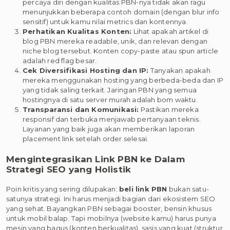
percaya diri dengan kualitas PBN-nya tidak akan ragu
menunjukkan beberapa contoh domain (dengan blur info
sensitif) untuk kamu nilai metrics dan kontennya.
Perhatikan Kualitas Konten:
Lihat apakah artikel di
blog PBN mereka readable, unik, dan relevan dengan
niche blog tersebut. Konten copy-paste atau spun article
adalah red flag besar.
Cek Diversifikasi Hosting dan IP:
Tanyakan apakah
mereka menggunakan hosting yang berbeda-beda dan IP
yang tidak saling terkait. Jaringan PBN yang semua
hostingnya di satu server murah adalah bom waktu.
Transparansi dan Komunikasi:
Pastikan mereka
responsif dan terbuka menjawab pertanyaan teknis.
Layanan yang baik juga akan memberikan laporan
placement link setelah order selesai.
Mengintegrasikan Link PBN ke Dalam
Strategi SEO yang Holistik
Poin kritis yang sering dilupakan:
beli link PBN
bukan satu-
satunya strategi. Ini harus menjadi bagian dari ekosistem SEO
yang sehat. Bayangkan PBN sebagai booster, bensin khusus
untuk mobil balap. Tapi mobilnya (website kamu) harus punya
mesin yang bagus (konten berkualitas), sasis yang kuat (struktur