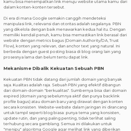
kamu bisa menempatkan link menuju website utama kamu dari
dalam konten-konten tersebut.
Di era di mana Google semakin canggih mendeteksi
manipulasi link, relevansi dan otoritas adalah segalanya. PBN
yang dikelola dengan baik menawarkan kedua hal itu. Dengan
memiliki kendali penuh, kamu bisa memastikan link berasal dari
website dengan metrics bagus (Domain Authority/DA, Trust
Flow), konten yang relevan, dan anchor text yang natural. Ini
berbeda dengan guest posting biasa di blog orang lain yang
prosesnya lama dan belum tentu dapat link.
Mekanisme Dibalik Kekuatan Sebuah PBN
Kekuatan PBN tidak datang dari jumlah domain yang banyak
saja. Kualitas adalah raja. Sebuah PBN yang efektif dibangun
dari domain-domain "berkualitas". Sumbernya bisa dari domain
expired (domain yang sebelumnya aktif dan punya backlink
profile bagus) atau domain baru yang dirawat dengan konten
secara konsisten. Website-website dalam jaringan ini dirancang
untuk tampil seperti blog biasa: punya tema yang konsisten,
update rutin, dan yang paling penting, tidak terlihat saling
terhubung secara gamblang. Semua ini dilakukan untuk
"menipu" algoritma Google agar melihat link yang diberikan