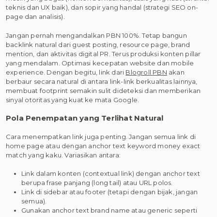
teknis dan UX baik), dan sopir yang handal (strategi SEO on-
page dan analisis).
Jangan pernah mengandalkan PBN 100%. Tetap bangun
backlink natural dari guest posting, resource page, brand
mention, dan aktivitas digital PR. Terus produksi konten pillar
yang mendalam. Optimasi kecepatan website dan mobile
experience. Dengan begitu, link dari
Blogroll PBN
akan
berbaur secara natural di antara link-link berkualitas lainnya,
membuat footprint semakin sulit dideteksi dan memberikan
sinyal otoritas yang kuat ke mata Google.
Pola Penempatan yang Terlihat Natural
Cara menempatkan link juga penting. Jangan semua link di
home page atau dengan anchor text keyword money exact
match yang kaku. Variasikan antara:
Link dalam konten (contextual link) dengan anchor text
berupa frase panjang (long tail) atau URL polos.
Link di sidebar atau footer (tetapi dengan bijak, jangan
semua).
Gunakan anchor text brand name atau generic seperti