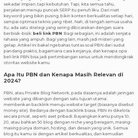
sekadar impian, tapi kebutuhan. Tapi, kita semua tahu,
perjalanan menuju puncak SERP itu penuh liku. Dari riset
keyword yang bikin pusing, bikin konten berkualitas setiap hari,
sampai optimasi teknis yang ribet. Nah, di tengah semua usaha
itu, ada satu strategi yang sering dibicarakan dengan suara
berbisik-bisik:
beli link PBN
. Bagi sebagian, ini adalah senjata
rahasia yang ampuh. Bagi yang lain, masih jadi misteri yang
gelap. Artikel ini bakal ngebahas tuntas soal PBN dari sudut
pandang praktis, bagaimana cara kerjanya, dan kenapa opsi
beli link PBN bisa jadi pertimbangan serius untuk mendongkrak
otoritas website kamu.
Apa Itu PBN dan Kenapa Masih Relevan di
2024?
PBN, atau Private Blog Network, pada dasarnya adalah jaringan
website yang dibangun dengan satu tujuan utama:
memberikan backlink menuju website target (biasanya disebut
money site). Bedanya dengan backlink biasa, PBN ini dikelola
secara privat, seperti aset pribadi. Bayangkan kamu punya 10,
20, atau bahkan 50 blog dengan niche yang beragam, masing-
masing punya domain, hosting, dan desain yang unik. Semua
blog itu kamu isi dengan artikel berkualitas, dan kemudian