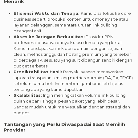
Menarik
Efisiensi Waktu dan Tenaga:
Kamu bisa fokus ke core
business seperti produksi konten untuk money site atau
layanan pelanggan, sementara urusan link building
ditangani ahli.
Akses ke Jaringan Berkualitas:
Provider PBN
profesional biasanya punya kurasi domain yang ketat.
Kamu mendapatkan link dari domain dengan sejarah
clean, metrics tinggi, dan hosting premium yang tersebar
di berbagai IP, sesuatu yang sulit dibangun sendiri dengan
budget terbatas.
Prediktabilitas Hasil:
Banyak layanan menawarkan
laporan transparan tentang metrics domain (DA, PA, TF/CF)
sebelum kamu beli. Ini memberi gambaran lebih jelas
tentang apa yang kamu dapatkan.
Skalabilitas:
Ingin meningkatkan volume link building
bulan depan? Tinggal pesan paket yang lebih besar.
Sangat mudah untuk menyesuaikan dengan strategi dan
budget.
Tantangan yang Perlu Diwaspadai Saat Memilih
Provider