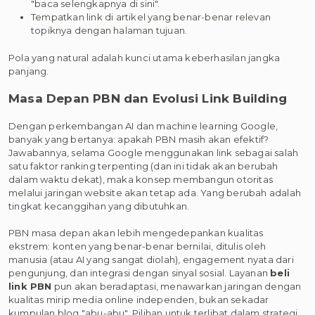
"baca selengkapnya di sini".
Tempatkan link di artikel yang benar-benar relevan
topiknya dengan halaman tujuan.
Pola yang natural adalah kunci utama keberhasilan jangka
panjang.
Masa Depan PBN dan Evolusi Link Building
Dengan perkembangan AI dan machine learning Google,
banyak yang bertanya: apakah PBN masih akan efektif?
Jawabannya, selama Google menggunakan link sebagai salah
satu faktor ranking terpenting (dan ini tidak akan berubah
dalam waktu dekat), maka konsep membangun otoritas
melalui jaringan website akan tetap ada. Yang berubah adalah
tingkat kecanggihan yang dibutuhkan.
PBN masa depan akan lebih mengedepankan kualitas
ekstrem: konten yang benar-benar bernilai, ditulis oleh
manusia (atau AI yang sangat diolah), engagement nyata dari
pengunjung, dan integrasi dengan sinyal sosial. Layanan
beli
link PBN
pun akan beradaptasi, menawarkan jaringan dengan
kualitas mirip media online independen, bukan sekadar
kumpulan blog "abu-abu". Pilihan untuk terlibat dalam strategi