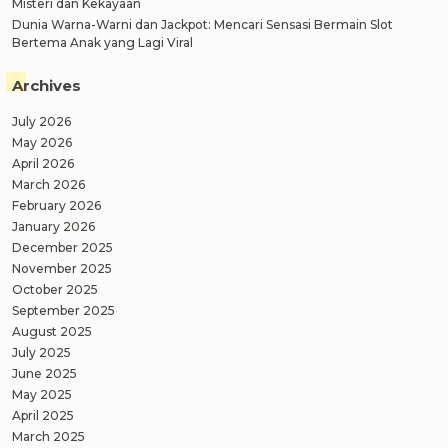
Misteri dan Kekayaan
Dunia Warna-Warni dan Jackpot: Mencari Sensasi Bermain Slot
Bertema Anak yang Lagi Viral
Archives
July 2026
May 2026
April 2026
March 2026
February 2026
January 2026
December 2025
November 2025
October 2025
September 2025
August 2025
July 2025
June 2025
May 2025
April 2025
March 2025