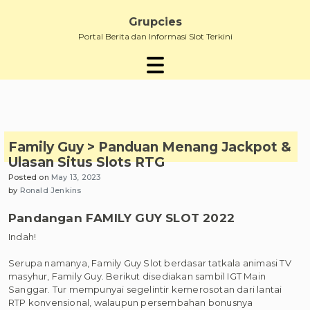
Skip
to
Grupcies
content
Portal Berita dan Informasi Slot Terkini
Family Guy > Panduan Menang Jackpot &
Ulasan Situs Slots RTG
Posted on
May 13, 2023
by
Ronald Jenkins
Pandangan FAMILY GUY SLOT 2022
Indah!
Serupa namanya, Family Guy Slot berdasar tatkala animasi TV
masyhur, Family Guy. Berikut disediakan sambil IGT Main
Sanggar. Tur mempunyai segelintir kemerosotan dari lantai
RTP konvensional, walaupun persembahan bonusnya