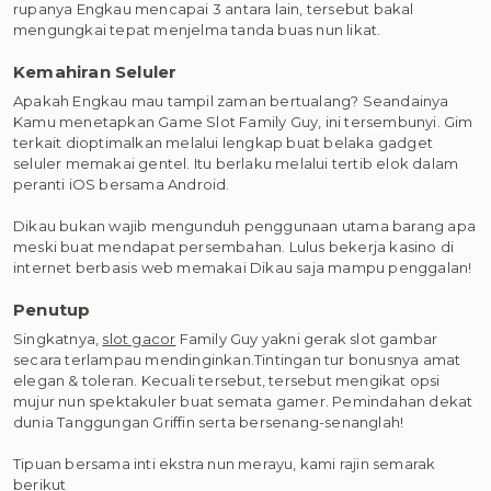
rupanya Engkau mencapai 3 antara lain, tersebut bakal
mengungkai tepat menjelma tanda buas nun likat.
Kemahiran Seluler
Apakah Engkau mau tampil zaman bertualang? Seandainya
Kamu menetapkan Game Slot Family Guy, ini tersembunyi. Gim
terkait dioptimalkan melalui lengkap buat belaka gadget
seluler memakai gentel. Itu berlaku melalui tertib elok dalam
peranti iOS bersama Android.
Dikau bukan wajib mengunduh penggunaan utama barang apa
meski buat mendapat persembahan. Lulus bekerja kasino di
internet berbasis web memakai Dikau saja mampu penggalan!
Penutup
Singkatnya,
slot gacor
Family Guy yakni gerak slot gambar
secara terlampau mendinginkan.Tintingan tur bonusnya amat
elegan & toleran. Kecuali tersebut, tersebut mengikat opsi
mujur nun spektakuler buat semata gamer. Pemindahan dekat
dunia Tanggungan Griffin serta bersenang-senanglah!
Tipuan bersama inti ekstra nun merayu, kami rajin semarak
berikut