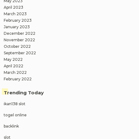
May 2023
April 2023
March 2023
February 2023
January 2023
December 2022
November 2022
October 2022
September 2022
May 2022
April 2022
March 2022
February 2022
Trending Today
ikan138 slot
togel online
backlink
slot