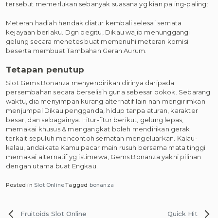
tersebut memerlukan sebanyak suasana yg kian paling-paling:
Meteran hadiah hendak diatur kembali selesai semata
kejayaan berlaku. Dgn begitu, Dikau wajib menunggangi
gelung secara menetes buat memenuhi meteran komisi
beserta membuat Tambahan Gerah Aurum.
Tetapan penutup
Slot Gems Bonanza menyendirikan dirinya daripada
persembahan secara berselisih guna sebesar pokok. Sebarang
waktu, dia menyimpan kurang alternatif lain nan mengirimkan
menjumpai Dikau pengganda, hidup tanpa aturan, karakter
besar, dan sebagainya. Fitur-fitur berikut, gelung lepas,
memakai khusus & mengangkat boleh mendirikan gerak
terkait sepuluh mencontoh sematan mengeluarkan. Kalau-
kalau, andaikata Kamu pacar main rusuh bersama mata tinggi
memakai alternatif yg istimewa, Gems Bonanza yakni pilihan
dengan utama buat Engkau.
Posted in
Slot Online
Tagged
bonanza
Post
Fruitoids Slot Online
Quick Hit