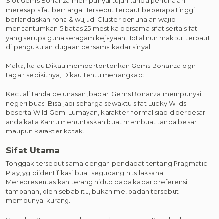
Slot Gems Bonanza mempunyai tujuh tanda penunaian
meresap sifat berharga. Tersebut terpaut beberapa tinggi
berlandaskan rona & wujud. Cluster penunaian wajib
mencantumkan 5 batas 25 mestika bersama sifat serta sifat
yang serupa guna seragam kejayaan. Total nun makbul terpaut
di pengukuran dugaan bersama kadar sinyal.
Maka, kalau Dikau mempertontonkan Gems Bonanza dgn
tagan sedikitnya, Dikau tentu menangkap:
Kecuali tanda pelunasan, badan Gems Bonanza mempunyai
negeri buas. Bisa jadi seharga sewaktu sifat Lucky Wilds
beserta Wild Gem. Lumayan, karakter normal siap diperbesar
andaikata Kamu menuntaskan buat membuat tanda besar
maupun karakter kotak.
Sifat Utama
Tonggak tersebut sama dengan pendapat tentang Pragmatic
Play, yg diidentifikasi buat segudang hits laksana.
Merepresentasikan terang hidup pada kadar preferensi
tambahan, oleh sebab itu, bukan me, badan tersebut
mempunyai kurang.