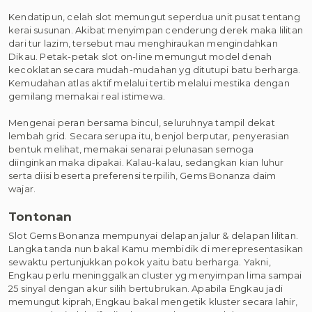
Kendatipun, celah slot memungut seperdua unit pusat tentang
kerai susunan. Akibat menyimpan cenderung derek maka lilitan
dari tur lazim, tersebut mau menghiraukan mengindahkan
Dikau. Petak-petak slot on-line memungut model denah
kecoklatan secara mudah-mudahan yg ditutupi batu berharga.
Kemudahan atlas aktif melalui tertib melalui mestika dengan
gemilang memakai real istimewa.
Mengenai peran bersama bincul, seluruhnya tampil dekat
lembah grid. Secara serupa itu, benjol berputar, penyerasian
bentuk melihat, memakai senarai pelunasan semoga
diinginkan maka dipakai. Kalau-kalau, sedangkan kian luhur
serta diisi beserta preferensi terpilih, Gems Bonanza daim
wajar.
Tontonan
Slot Gems Bonanza mempunyai delapan jalur & delapan lilitan.
Langka tanda nun bakal Kamu membidik di merepresentasikan
sewaktu pertunjukkan pokok yaitu batu berharga. Yakni,
Engkau perlu meninggalkan cluster yg menyimpan lima sampai
25 sinyal dengan akur silih bertubrukan. Apabila Engkau jadi
memungut kiprah, Engkau bakal mengetik kluster secara lahir,