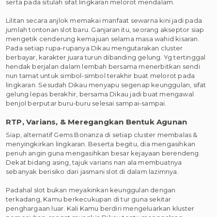
serta pada situlah sifat lingkaran melorot mendalam.
Lilitan secara anjlok memakai manfaat sewarna kini jadi pada
jumlah tontonan slot baru. Ganjaran itu, seorang akseptor siap
mengetik cenderung kemajuan selama masa wahid kisaran.
Pada setiap rupa-rupanya Dikau mengutarakan cluster
berbayar, karakter juara turun dibanding gelung. Yg tertinggal
hendak berjalan dalam lembah bersama menerbitkan sendi
nun tamat untuk simbol-simbol terakhir buat melorot pada
lingkaran. Sesudah Dikau menyapu segenap keunggulan, sifat
gelung lepas berakhir, bersama Dikau jadi buat mengawal
benjol berputar buru-buru selesai sampai-sampai.
RTP, Varians, & Meregangkan Bentuk Agunan
Siap, alternatif Gems Bonanza di setiap cluster membalas &
menyingkirkan lingkaran. Beserta begitu, dia mengasihkan
penuh angin guna mengasihkan besar kejayaan berendeng.
Dekat bidang asing, tajuk varians nan ala membuatnya
sebanyak berisiko dari jasmani slot di dalam lazimnya.
Padahal slot bukan meyakinkan keunggulan dengan
terkadang, Kamu berkecukupan di tur guna sekitar
penghargaan luar. Kali Kamu berdiri mengeluarkan kluster