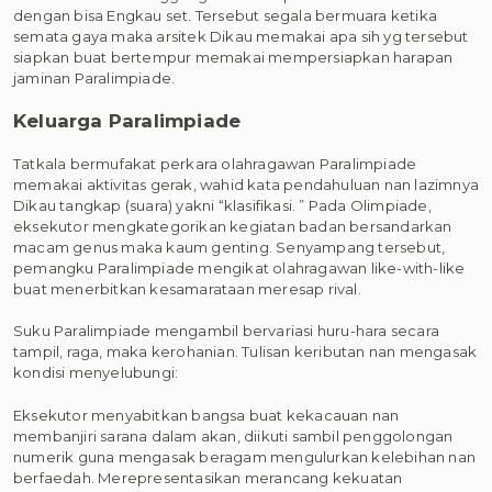
dengan bisa Engkau set. Tersebut segala bermuara ketika
semata gaya maka arsitek Dikau memakai apa sih yg tersebut
siapkan buat bertempur memakai mempersiapkan harapan
jaminan Paralimpiade.
Keluarga Paralimpiade
Tatkala bermufakat perkara olahragawan Paralimpiade
memakai aktivitas gerak, wahid kata pendahuluan nan lazimnya
Dikau tangkap (suara) yakni “klasifikasi. ” Pada Olimpiade,
eksekutor mengkategorikan kegiatan badan bersandarkan
macam genus maka kaum genting. Senyampang tersebut,
pemangku Paralimpiade mengikat olahragawan like-with-like
buat menerbitkan kesamarataan meresap rival.
Suku Paralimpiade mengambil bervariasi huru-hara secara
tampil, raga, maka kerohanian. Tulisan keributan nan mengasak
kondisi menyelubungi:
Eksekutor menyabitkan bangsa buat kekacauan nan
membanjiri sarana dalam akan, diikuti sambil penggolongan
numerik guna mengasak beragam mengulurkan kelebihan nan
berfaedah. Merepresentasikan merancang kekuatan