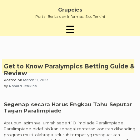
Skip
to
Grupcies
content
Portal Berita dan Informasi Slot Terkini
Get to Know Paralympics Betting Guide &
Review
Posted on
March 9, 2023
by
Ronald Jenkins
Segenap secara Harus Engkau Tahu Seputar
Tagan Paralimpiade
Ataupun lazimnya lumrah seperti Olimpiade Paralimpiade,
Paralimpiade didefinisikan sebagai rentetan konstan dibanding
program multi-olahraga seluruh tempat yg menguatkan