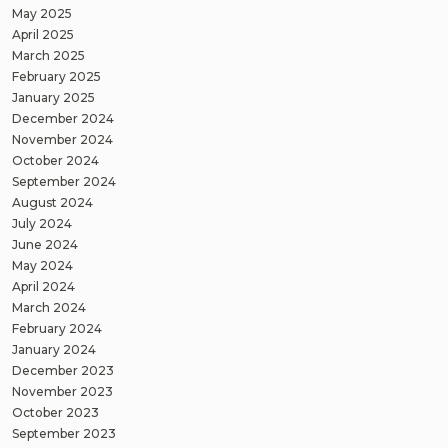
May 2025
April 2025
March 2025
February 2025
January 2025
December 2024
November 2024
October 2024
September 2024
August 2024
July 2024
June 2024
May 2024
April 2024
March 2024
February 2024
January 2024
December 2023
November 2023
October 2023
September 2023