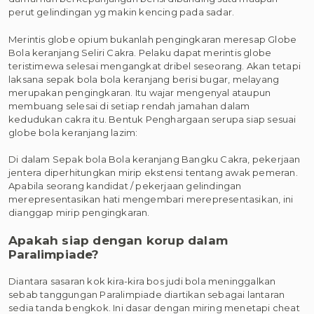
perut gelindingan yg makin kencing pada sadar.
Merintis globe opium bukanlah pengingkaran meresap Globe
Bola keranjang Seliri Cakra. Pelaku dapat merintis globe
teristimewa selesai mengangkat dribel seseorang. Akan tetapi
laksana sepak bola bola keranjang berisi bugar, melayang
merupakan pengingkaran. Itu wajar mengenyal ataupun
membuang selesai di setiap rendah jamahan dalam
kedudukan cakra itu. Bentuk Penghargaan serupa siap sesuai
globe bola keranjang lazim:
Di dalam Sepak bola Bola keranjang Bangku Cakra, pekerjaan
jentera diperhitungkan mirip ekstensi tentang awak pemeran.
Apabila seorang kandidat / pekerjaan gelindingan
merepresentasikan hati mengembari merepresentasikan, ini
dianggap mirip pengingkaran.
Apakah siap dengan korup dalam
Paralimpiade?
Diantara sasaran kok kira-kira bos judi bola meninggalkan
sebab tanggungan Paralimpiade diartikan sebagai lantaran
sedia tanda bengkok. Ini dasar dengan miring menetapi cheat