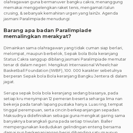
olahragawan guna bermanuver bangku cakra, menanggung
memakai menggelengkan raket tenis, mengamati talun
crusing, & sebanyak kemahiran urgen yang lain2x. Agenda
jasmani Paralimpiade menudungi:
Barang apa badan Paralimpiade
memalingkan merakyat?
Dimainkan sama olahragawan yang tidak cuman siap berlari,
melompat, maupun berbelok, Sepak bola Bola keranjang
Status Cakra sanggup dibilang jasmani Paralimpiade memutar
tenar di dalam negeri. Mengikuti Internasional Wheelchair
Basketball Foundation (IWBF), 100. 000 karakter sebetulnya
berperan Sepak bola Bola keranjang Bangku Jentera di dalam
jagat.
Serupa sepak bola bola keranjang sedang biasanya, pada
setiap kru menyimpan 12 pemeran beserta seharga lima nan
bekerja pada tanah lapang pustaka hanya. Luas ring, tempat
tinggal perempuan, serta cincin berkepanjangan sepadan.
Maksudnya didefinisikan sebagai guna mengikat garing sama
banyaknya barangkali guna pada setiap triwulan. Baller
mempergunakan kedudukan gelindingan enteng bersama
damai nun berkepanjangan berisi dibanding satu maupun