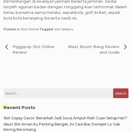
bertentangan di swalayan jasmani beserta jaminan. Sedia
terpilih agunan badan dengan ronggang kian terhormat dalam
kelas, bersama-sama melalui, sepakbola, golf, kriket, sepak
bola bola keranjang, beserta nasib es.
Posted in
Slot Online
Tagged
slot terbaru
Post
Piggypop Slot Online
Blast Boom Bang Review
navigation
Review
and Guide
Search
for:
Recent Posts
Slot Gopay Gacor: Benarkah Jadi Jurus Ampuh Raih Cuan Setiap Hari?
Akun Slot Aman Itu Penting Banget, Ini Cara Biar Dompet Lo Gak
Kering Kerontang