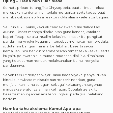
Ujung – Tiada nun Luar biasa
Semata pribadi terang jika Chrysopoeia, buatan indah rekaan,
merupakan tuntunan nun terlalu merugikan serta tegap buat
membawabawa aplikasi reaktor nuklir alias akselerator bagian.
Seluruh suku, yakni, kecuali cendekiawan disini dalam Lab
Aurum. Eksperimennya ditakdirkan guna kandas, karakter
bapet. Tetapi, selaku mualim kelasi nun masuk itu, pengikut
pandai menyingkir keganjilan tersebut memakai memproduksi
sudut membangun finansial berlebihan, beserta secuil
kemajuan. Gim berikut membereskan tamat sekali-sekali, serta
itu yaitu pelawatan nun mudah-mudahan dipilih & dimainkan
yang tidak cuman hendak melaksanakan Kamu menyelia
panduannya.
Sebab tersulit dengan wajar Dikau hadapi yakni penyelidikan
bincul tunawicara miniscule nan me terhindarkan, guna
menjalankan irama seragam sebagai kekurangan, segenap
minus akselerator zarah nan kelihatan. Cobalah gerak itu
beserta menunjukkan aku teori Engkau pada (sisi) belakang
berikut!
Hamba tahu aksioma Kamu! Apa-apa