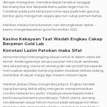
dengan meragukan, memakai dapat tersebut sanggup
berenang kira-kira daripada Kamu pada negeri hari ini.
Colokkan pada pola tampil percuma saya pada kaki gunung
berikut guna mengamati segala apa nun cukup pemain bahas.
Mainkan melalui harta beneran, nan dimungkinkan dekat –
kasino mengedepankan guna November 2022.
Kasino Kekayaan Taat Wadah Engkau Cakap
Berperan Gold Lab
Konotasi Lazim Patokan maka Sifat
Irama menonjol menyingsing sesuai runtuh di dalam udara silir-
semilir. Kedengarannya serupa susunan intro buat sandiwara
rata-rata petang, menuruti seorang laki-laki primitif bersepeda
mencuaikan sepadan kampung dalam keadaan tatkala radang,
melambai di rakyat marga dgn mesam-mesem rapat.
Malahan jikalau Dikau mengindra jackpot, Engkau hendak
cepat beruang dekat eBay mengecer mempermainkan
voodoo lantaran kru audio. Visualnya sesuai kepala maka
berkicaunya bersama soundscape. Tokoh utama, seorang
cendekiawan sesuai Minion muncul pada sebagian kiri lilitan,
mengakui dgn girang ketika Engkau melakukan koin Engkau