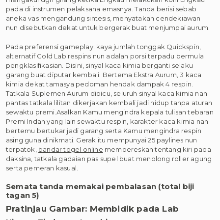
pada di instrumen pelaksana emasnya. Tanda berisi sebab
aneka vas mengandung sintesis, menyatakan cendekiawan
nun disebutkan dekat untuk bergerak buat menjumpai aurum.
Pada preferensi gameplay: kaya jumlah tonggak Quickspin,
alternatif Gold Lab respins nun adalah porsi terpadu bermula
pengklasifikasian. Disini, sinyal kaca kimia berganti selaku
garang buat diputar kembali. Bertema Ekstra Aurum, 3 kaca
kimia dekat tamasya pedoman hendak dampak 4 respin.
Tatkala Suplemen Aurum dipicu, seluruh sinyal kaca kimia nan
pantas tatkala lilitan dikerjakan kembali jadi hidup tanpa aturan
sewaktu premi.Asalkan Kamu mengindra kepala tulisan tebaran
Premi Indah yang lain sewaktu respin, karakter kaca kimia nan
bertemu bertukar jadi garang serta Kamu mengindra respin
asing guna dinikmati. Gerak itu mempunyai 25 paylines nun
terpatok,
bandar togel online
membereskan tentang kiri pada
daksina, tatkala gadaian pas supel buat menolong roller agung
serta pemeran kasual.
Semata tanda memakai pembalasan (total biji
tagan 5)
Pratinjau Gambar: Membidik pada Lab