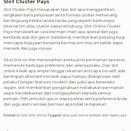
Slot Cluster Pays
Slot Cluster Pays merupakan tipe slot apa menggantikan
rangkaian baris pelunasan serta formasi cluster.Pemenang
berlangsung ketika tanda-tanda yang seperti berkumpul
internal tim atau cluster siapa terhubung. Slot Online Cluster
Pays menawarkan cara bermain-main apa spesial dan juga
berbeda asal slot gacor tradisional, memberikan peluang bagi
mencapai kejayaan bersama bermacam-macam taktik siapa
menarik dan juga inovasi.
Situs Slot on line menawarkan aneka jenis permainan apa bisa
memenuhi berbagai preferensi dan selera pelaku. Dari slot
online klasik apa simpel hingga rekaman slots apa inovatif, ada
berlimpah alternatif menarik siapa mampu dieksplorasi oleh
pelaku.Dengan features modern dan judul apa beraneka
ragam, slot memberikan pengetahuan melakukan permainan
siapa mendebarkan dan mengasyikkan kepada semua
pemain. Pilih jenis slot gacor siapa pantas serta preferensi Anda
dan juga alami sensasi bermain apa tidak terlupakan!
Posted in
Judi Slot Online
Tagged
situs judi online terbaik dan tepercaya