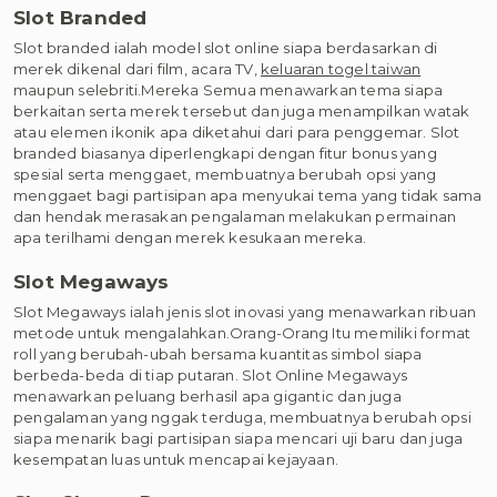
Slot Branded
Slot branded ialah model slot online siapa berdasarkan di
merek dikenal dari film, acara TV,
keluaran togel taiwan
maupun selebriti.Mereka Semua menawarkan tema siapa
berkaitan serta merek tersebut dan juga menampilkan watak
atau elemen ikonik apa diketahui dari para penggemar. Slot
branded biasanya diperlengkapi dengan fitur bonus yang
spesial serta menggaet, membuatnya berubah opsi yang
menggaet bagi partisipan apa menyukai tema yang tidak sama
dan hendak merasakan pengalaman melakukan permainan
apa terilhami dengan merek kesukaan mereka.
Slot Megaways
Slot Megaways ialah jenis slot inovasi yang menawarkan ribuan
metode untuk mengalahkan.Orang-Orang Itu memiliki format
roll yang berubah-ubah bersama kuantitas simbol siapa
berbeda-beda di tiap putaran. Slot Online Megaways
menawarkan peluang berhasil apa gigantic dan juga
pengalaman yang nggak terduga, membuatnya berubah opsi
siapa menarik bagi partisipan siapa mencari uji baru dan juga
kesempatan luas untuk mencapai kejayaan.