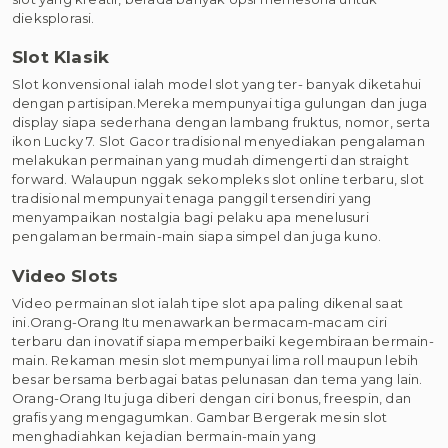
dieksplorasi.
Slot Klasik
Slot konvensional ialah model slot yang ter- banyak diketahui
dengan partisipan.Mereka mempunyai tiga gulungan dan juga
display siapa sederhana dengan lambang fruktus, nomor, serta
ikon Lucky 7. Slot Gacor tradisional menyediakan pengalaman
melakukan permainan yang mudah dimengerti dan straight
forward. Walaupun nggak sekompleks slot online terbaru, slot
tradisional mempunyai tenaga panggil tersendiri yang
menyampaikan nostalgia bagi pelaku apa menelusuri
pengalaman bermain-main siapa simpel dan juga kuno.
Video Slots
Video permainan slot ialah tipe slot apa paling dikenal saat
ini.Orang-Orang Itu menawarkan bermacam-macam ciri
terbaru dan inovatif siapa memperbaiki kegembiraan bermain-
main. Rekaman mesin slot mempunyai lima roll maupun lebih
besar bersama berbagai batas pelunasan dan tema yang lain.
Orang-Orang Itu juga diberi dengan ciri bonus, freespin, dan
grafis yang mengagumkan. Gambar Bergerak mesin slot
menghadiahkan kejadian bermain-main yang