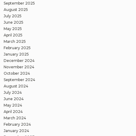
September 2025
August 2025
July 2025
June 2025
May 2025
April 2025
March 2025
February 2025
January 2025
December 2024
November 2024
October 2024
September 2024
August 2024
July 2024
June 2024
May 2024
April 2024
March 2024
February 2024
January 2024