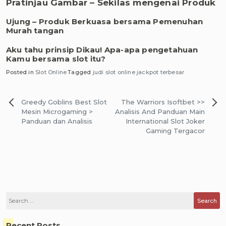
Pratinjau Gambar – Sekilas mengenai Produk
Ujung – Produk Berkuasa bersama Pemenuhan
Murah tangan
Aku tahu prinsip Dikau! Apa-apa pengetahuan
Kamu bersama slot itu?
Posted in
Slot Online
Tagged
judi slot online jackpot terbesar
Post
Greedy Goblins Best Slot
The Warriors Isoftbet >>
navigation
Mesin Microgaming >
Analisis And Panduan Main
Panduan dan Analisis
International Slot Joker
Gaming Tergacor
Search
for:
Recent Posts