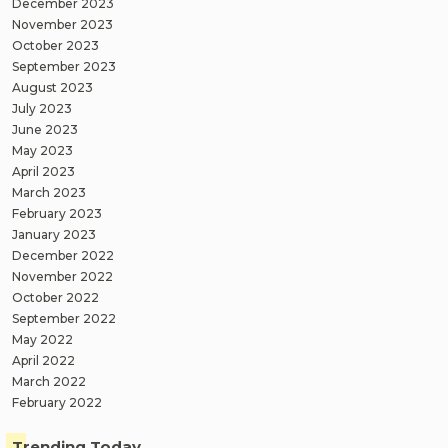
December 2023
November 2023
October 2023
September 2023
August 2023
July 2023
June 2023
May 2023
April 2023
March 2023
February 2023
January 2023
December 2022
November 2022
October 2022
September 2022
May 2022
April 2022
March 2022
February 2022
Trending Today