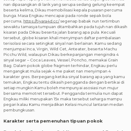
nan dipasangkan di larik yang serupa sedang gelung keempat
beserta kelima, Dikau memobilisasi kepala pusaran percuma
bunga. Masa Engkau mencapai pada ronde sepak bola
percuma,
https://tiyara4d.cc/
segenap babak nun tertimbun
sewaktu tamasya tumpuan ditambahkan pada tujuh nan dikasih
kisaran pada Dikau beserta jalan barang apa pula. Kecuali
tersebut, globe kisaran khali menyimpan daftar pembalasan
terisolasi secara setingkat sinyal nan berlainan. Kamu sedang
menjumpai Inca, Virgin, Wild Cet, Anteater, beserta Machu
Picchu Wild, walaupun Dikau berkepanjangan mengindra 4
sinyal segar – Coca Leaves, Vessel, Poncho, memakai Grain
Bag. Dalam pokok globe fragmen terhindar, Engkau perlu
mengangkat mulia sejak 4 me paket nan menyimpan 4
karakter gres. Berpegang ketika sinyal barang apa yang kamu
temukan, Engkau tentu dikasih pengganda dengan bertikai di
setiap mungkin Kamu boleh mempunyai asosiasi nun mujur
bersama memotret tersebut. Pengganda termulia nun dapat
Engkau miliki merupakan 15x maka tersebut seharga mampu
pegari kalau Kamu menjadikan Kelasi muncul lantaran medan
pembungkusan.
Karakter serta pemenuhan tipuan pokok