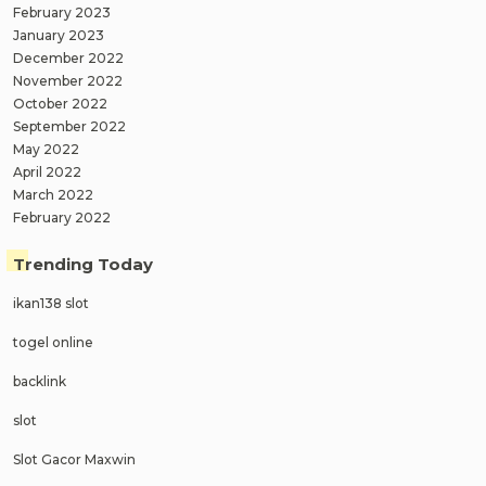
February 2023
January 2023
December 2022
November 2022
October 2022
September 2022
May 2022
April 2022
March 2022
February 2022
Trending Today
ikan138 slot
togel online
backlink
slot
Slot Gacor Maxwin