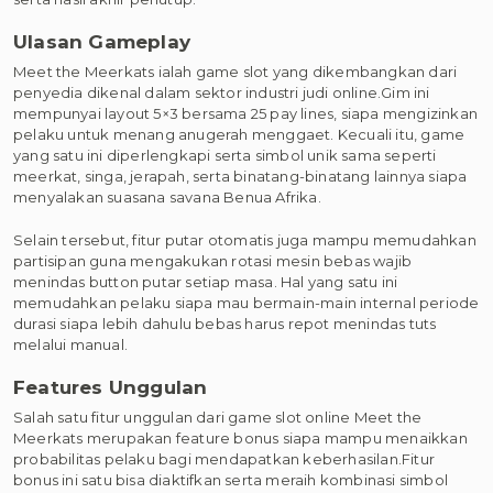
Ulasan Gameplay
Meet the Meerkats ialah game slot yang dikembangkan dari
penyedia dikenal dalam sektor industri judi online.Gim ini
mempunyai layout 5×3 bersama 25 pay lines, siapa mengizinkan
pelaku untuk menang anugerah menggaet. Kecuali itu, game
yang satu ini diperlengkapi serta simbol unik sama seperti
meerkat, singa, jerapah, serta binatang-binatang lainnya siapa
menyalakan suasana savana Benua Afrika.
Selain tersebut, fitur putar otomatis juga mampu memudahkan
partisipan guna mengakukan rotasi mesin bebas wajib
menindas button putar setiap masa. Hal yang satu ini
memudahkan pelaku siapa mau bermain-main internal periode
durasi siapa lebih dahulu bebas harus repot menindas tuts
melalui manual.
Features Unggulan
Salah satu fitur unggulan dari game slot online Meet the
Meerkats merupakan feature bonus siapa mampu menaikkan
probabilitas pelaku bagi mendapatkan keberhasilan.Fitur
bonus ini satu bisa diaktifkan serta meraih kombinasi simbol