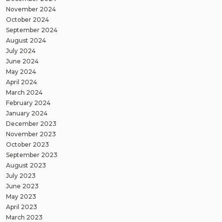
November 2024
October 2024
September 2024
August 2024
July 2024
June 2024
May 2024
April 2024
March 2024
February 2024
January 2024
December 2023
November 2023
October 2023
September 2023
August 2023
July 2023
June 2023
May 2023
April 2023
March 2023