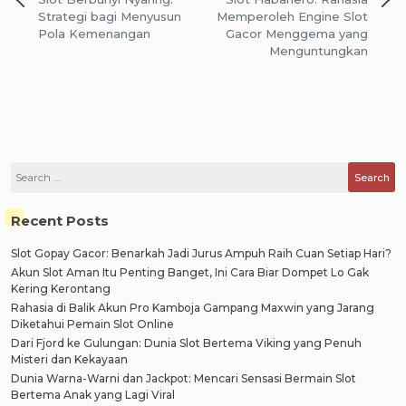
navigation
Strategi bagi Menyusun
Memperoleh Engine Slot
Pola Kemenangan
Gacor Menggema yang
Menguntungkan
Search
for:
Recent Posts
Slot Gopay Gacor: Benarkah Jadi Jurus Ampuh Raih Cuan Setiap Hari?
Akun Slot Aman Itu Penting Banget, Ini Cara Biar Dompet Lo Gak
Kering Kerontang
Rahasia di Balik Akun Pro Kamboja Gampang Maxwin yang Jarang
Diketahui Pemain Slot Online
Dari Fjord ke Gulungan: Dunia Slot Bertema Viking yang Penuh
Misteri dan Kekayaan
Dunia Warna-Warni dan Jackpot: Mencari Sensasi Bermain Slot
Bertema Anak yang Lagi Viral