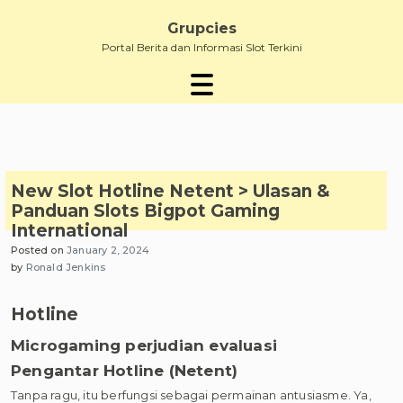
Skip
to
Grupcies
content
Portal Berita dan Informasi Slot Terkini
New Slot Hotline Netent > Ulasan &
Panduan Slots Bigpot Gaming
International
Posted on
January 2, 2024
by
Ronald Jenkins
Hotline
Microgaming perjudian evaluasi
Pengantar Hotline (Netent)
Tanpa ragu, itu berfungsi sebagai permainan antusiasme. Ya,