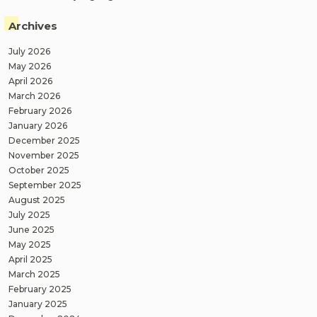
Archives
July 2026
May 2026
April 2026
March 2026
February 2026
January 2026
December 2025
November 2025
October 2025
September 2025
August 2025
July 2025
June 2025
May 2025
April 2025
March 2025
February 2025
January 2025