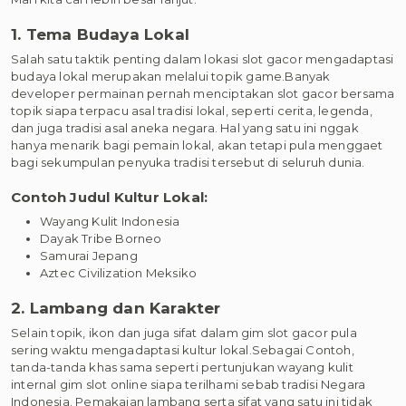
1. Tema Budaya Lokal
Salah satu taktik penting dalam lokasi slot gacor mengadaptasi
budaya lokal merupakan melalui topik game.Banyak
developer permainan pernah menciptakan slot gacor bersama
topik siapa terpacu asal tradisi lokal, seperti cerita, legenda,
dan juga tradisi asal aneka negara. Hal yang satu ini nggak
hanya menarik bagi pemain lokal, akan tetapi pula menggaet
bagi sekumpulan penyuka tradisi tersebut di seluruh dunia.
Contoh Judul Kultur Lokal:
Wayang Kulit Indonesia
Dayak Tribe Borneo
Samurai Jepang
Aztec Civilization Meksiko
2. Lambang dan Karakter
Selain topik, ikon dan juga sifat dalam gim slot gacor pula
sering waktu mengadaptasi kultur lokal.Sebagai Contoh,
tanda-tanda khas sama seperti pertunjukan wayang kulit
internal gim slot online siapa terilhami sebab tradisi Negara
Indonesia. Pemakaian lambang serta sifat yang satu ini tidak