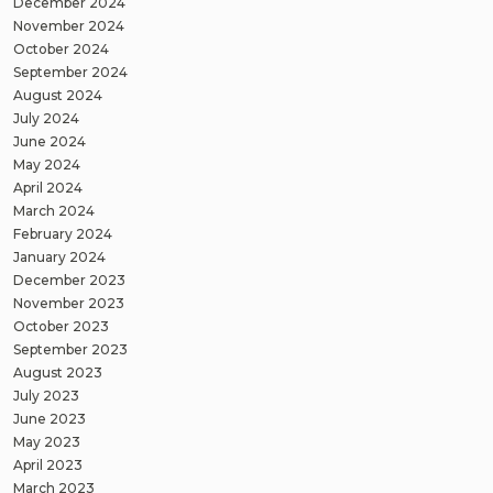
December 2024
November 2024
October 2024
September 2024
August 2024
July 2024
June 2024
May 2024
April 2024
March 2024
February 2024
January 2024
December 2023
November 2023
October 2023
September 2023
August 2023
July 2023
June 2023
May 2023
April 2023
March 2023