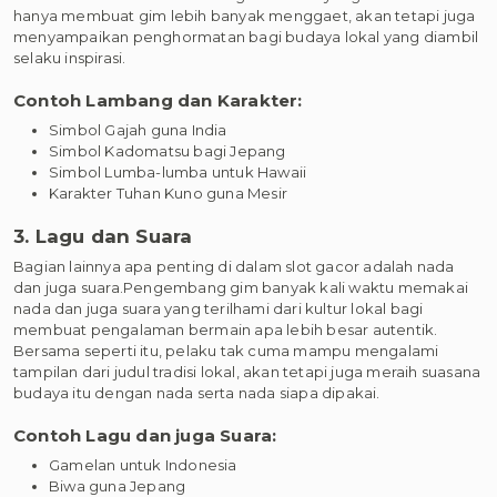
hanya membuat gim lebih banyak menggaet, akan tetapi juga
menyampaikan penghormatan bagi budaya lokal yang diambil
selaku inspirasi.
Contoh Lambang dan Karakter:
Simbol Gajah guna India
Simbol Kadomatsu bagi Jepang
Simbol Lumba-lumba untuk Hawaii
Karakter Tuhan Kuno guna Mesir
3. Lagu dan Suara
Bagian lainnya apa penting di dalam slot gacor adalah nada
dan juga suara.Pengembang gim banyak kali waktu memakai
nada dan juga suara yang terilhami dari kultur lokal bagi
membuat pengalaman bermain apa lebih besar autentik.
Bersama seperti itu, pelaku tak cuma mampu mengalami
tampilan dari judul tradisi lokal, akan tetapi juga meraih suasana
budaya itu dengan nada serta nada siapa dipakai.
Contoh Lagu dan juga Suara:
Gamelan untuk Indonesia
Biwa guna Jepang