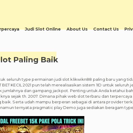
erpercaya
Judi Slot Online
About Us
Contact Us
Pri
lot Paling Baik
s
tuk seluruh type permainan judi slot klikwikn88 paling baru yang ti
ET KECIL 2021 pun telah merealisasikan sistem 1ID untuk seluruh je
yak jumlahnya dan gampang jackpot. Penting untuk Anda ketahui ba
iknya sejak th. 2007. Dimana pihak web slot terbaru dan terperca
ng baik. Serta udah mampu berperan sebagai di antara provider ter
e, namun ternyata pragmatic play Demo juga sediakan beragam type