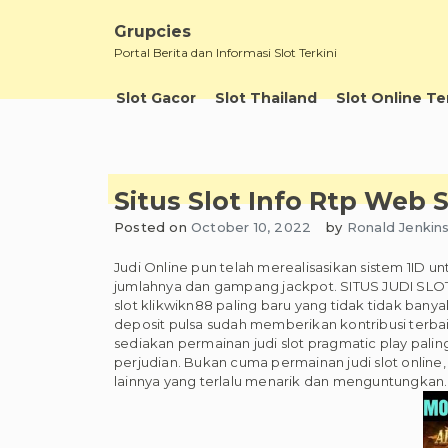
Skip
to
Grupcies
content
Portal Berita dan Informasi Slot Terkini
Slot Gacor
Slot Thailand
Slot Online T
Situs Slot Info Rtp Web S
Posted on
October 10, 2022
by
Ronald Jenkin
Judi Online pun telah merealisasikan sistem 1ID un
jumlahnya dan gampang jackpot. SITUS JUDI SLOT B
slot klikwikn88 paling baru yang tidak tidak ban
deposit pulsa sudah memberikan kontribusi terba
sediakan permainan judi slot pragmatic play pali
perjudian. Bukan cuma permainan judi slot onlin
lainnya yang terlalu menarik dan menguntungkan.