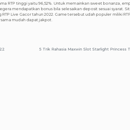
ma RTP tinggi yaitu 96,52%. Untuk memainkan sweet bonanza, emp
segera mendapatkan bonus bila selesaikan deposit sesuai syarat. Sit
g RTP Live Gacor tahun 2022. Game tersebut udah populer miliki RTP
ersama mudah dapat jakpot.
022
5 Trik Rahasia Maxwin Slot Starlight Princess