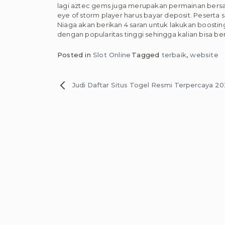
lagi aztec gems juga merupakan permainan bersa
eye of storm player harus bayar deposit. Peserta 
Niaga akan berikan 4 saran untuk lakukan boostin
dengan popularitas tinggi sehingga kalian bisa b
Posted in
Slot Online
Tagged
terbaik
,
website
Post
Judi Daftar Situs Togel Resmi Terpercaya 2
navigation