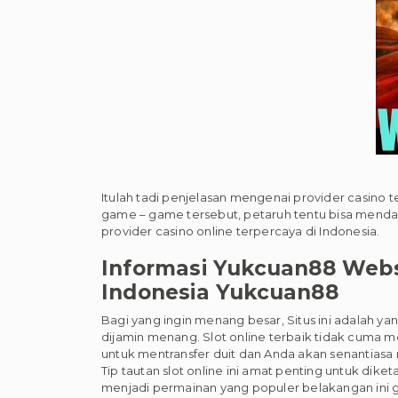
Itulah tadi penjelasan mengenai provider casin
game – game tersebut, petaruh tentu bisa menda
provider casino online terpercaya di Indonesia.
Informasi Yukcuan88 Websi
Indonesia Yukcuan88
Bagi yang ingin menang besar, Situs ini adalah y
dijamin menang. Slot online terbaik tidak cuma 
untuk mentransfer duit dan Anda akan senantiasa m
Tip tautan slot online ini amat penting untuk di
menjadi permainan yang populer belakangan ini ga