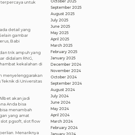
October 2025
 terpercaya untuk
September 2025
August 2025
July 2025
June 2025
ada detail yang
May 2025
 Selain gambar
April 2025
rus, Babi
March 2025
February 2025
 dan trik ampuh yang
sar didalam RNG,
January 2025
nghambat kekalahan di
December 2024
November 2024
elah menyelenggarakan
October 2024
Teknik di Universitas
September 2024
August 2024
July 2024
llbet akan jadi
June 2024
ana Anda bisa
May 2024
 bisa menambah
April 2024
gan yang amat
slot pgsoft, slot flow
March 2024
February 2024
erlian. Menariknya
January 2024