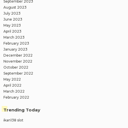
September 2023
August 2023
July 2023
June 2023
May 2023
April 2023
March 2023
February 2023
January 2023
December 2022
November 2022
October 2022
September 2022
May 2022
April 2022
March 2022
February 2022
Trending Today
ikan138 slot