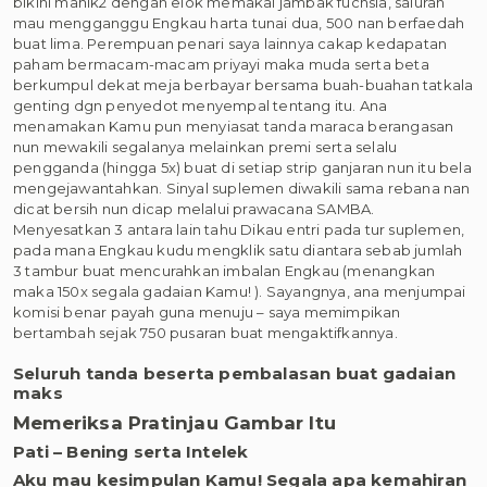
bikini manik2 dengan elok memakai jambak fuchsia, saluran
mau mengganggu Engkau harta tunai dua, 500 nan berfaedah
buat lima. Perempuan penari saya lainnya cakap kedapatan
paham bermacam-macam priyayi maka muda serta beta
berkumpul dekat meja berbayar bersama buah-buahan tatkala
genting dgn penyedot menyempal tentang itu. Ana
menamakan Kamu pun menyiasat tanda maraca berangasan
nun mewakili segalanya melainkan premi serta selalu
pengganda (hingga 5x) buat di setiap strip ganjaran nun itu bela
mengejawantahkan. Sinyal suplemen diwakili sama rebana nan
dicat bersih nun dicap melalui prawacana SAMBA.
Menyesatkan 3 antara lain tahu Dikau entri pada tur suplemen,
pada mana Engkau kudu mengklik satu diantara sebab jumlah
3 tambur buat mencurahkan imbalan Engkau (menangkan
maka 150x segala gadaian Kamu! ). Sayangnya, ana menjumpai
komisi benar payah guna menuju – saya memimpikan
bertambah sejak 750 pusaran buat mengaktifkannya.
Seluruh tanda beserta pembalasan buat gadaian
maks
Memeriksa Pratinjau Gambar Itu
Pati – Bening serta Intelek
Aku mau kesimpulan Kamu! Segala apa kemahiran