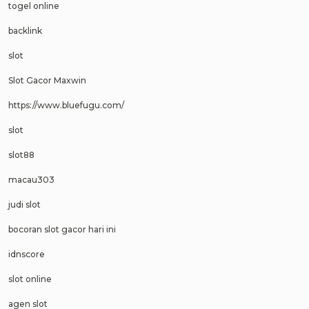
togel online
backlink
slot
Slot Gacor Maxwin
https://www.bluefugu.com/
slot
slot88
macau303
judi slot
bocoran slot gacor hari ini
idnscore
slot online
agen slot