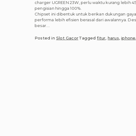
charger UGREEN 23W, perlu waktu kurang lebih 45
pengisian hingga 100%.
Chipset ini dibentuk untuk berikan dukungan gaya
performa lebih efisien berasal dari awalannya. D
besar.…
Posted in
Slot Gacor
Tagged
fitur
,
harus
,
iphone