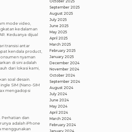
October 2025
September 2025
August 2025
July 2025
lam mode video,
June 2025
ingkatan kedalaman
May 2025
AR. Keduanya dijual
April 2025
March 2025
 transisi antar
February 2025
dapat kendala product,
t konsumen nyaman
January 2025
rkan di sini adalah
December 2024
uh dari lokasi kami,
November 2024
October 2024
an soal desain.
September 2024
 Single SIM (Nano-SIM
August 2024
o Max mengadopsi
July 2024
June 2024
May 2024
April 2024
. Perhatian dan
March 2024
arunya adalah iPhone
February 2024
nya menggunakan
January 2024