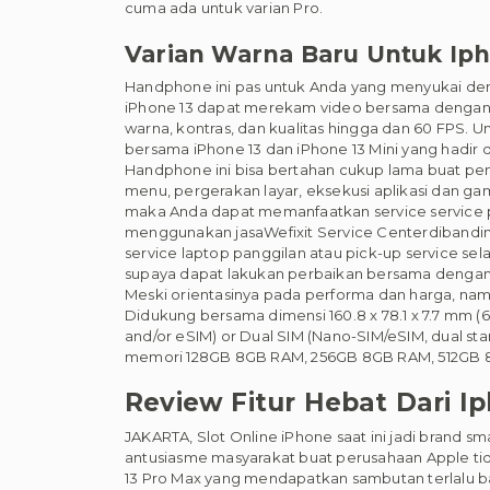
cuma ada untuk varian Pro.
Varian Warna Baru Untuk Ip
Handphone ini pas untuk Anda yang menyukai deng
iPhone 13 dapat merekam video bersama dengan 
warna, kontras, dan kualitas hingga dan 60 FPS.
bersama iPhone 13 dan iPhone 13 Mini yang hadir 
Handphone ini bisa bertahan cukup lama buat peman
menu, pergerakan layar, eksekusi aplikasi dan gam
maka Anda dapat memanfaatkan service service p
menggunakan jasaWefixit Service Centerdibanding 
service laptop panggilan atau pick-up service sel
supaya dapat lakukan perbaikan bersama denga
Meski orientasinya pada performa dan harga, nam
Didukung bersama dimensi 160.8 x 78.1 x 7.7 mm (6
and/or eSIM) or Dual SIM (Nano-SIM/eSIM, dual sta
memori 128GB 8GB RAM, 256GB 8GB RAM, 512GB 8
Review Fitur Hebat Dari Ip
JAKARTA, Slot Online iPhone saat ini jadi brand s
antusiasme masyarakat buat perusahaan Apple tid
13 Pro Max yang mendapatkan sambutan terlalu ba