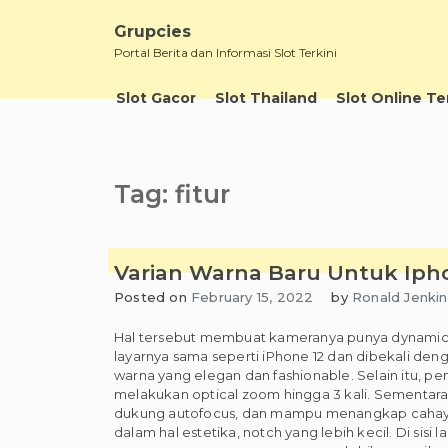
Skip
to
Grupcies
content
Portal Berita dan Informasi Slot Terkini
Slot Gacor
Slot Thailand
Slot Online T
Tag:
fitur
Varian Warna Baru Untuk Iph
Posted on
February 15, 2022
by
Ronald Jenkin
Hal tersebut membuat kameranya punya dynamic 
layarnya sama seperti iPhone 12 dan dibekali den
warna yang elegan dan fashionable. Selain itu, 
melakukan optical zoom hingga 3 kali. Sementara 
dukung autofocus, dan mampu menangkap cahaya h
dalam hal estetika, notch yang lebih kecil. Di sis