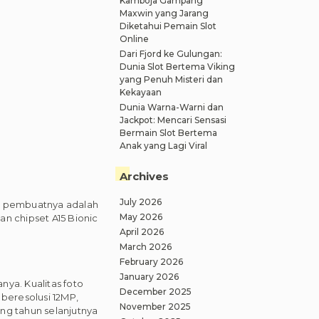
Kamboja Gampang
Maxwin yang Jarang
Diketahui Pemain Slot
Online
Dari Fjord ke Gulungan:
Dunia Slot Bertema Viking
yang Penuh Misteri dan
Kekayaan
Dunia Warna-Warni dan
Jackpot: Mencari Sensasi
Bermain Slot Bertema
Anak yang Lagi Viral
Archives
July 2026
g pembuatnya adalah
May 2026
n chipset A15 Bionic
April 2026
March 2026
February 2026
January 2026
nya. Kualitas foto
December 2025
 beresolusi 12MP,
November 2025
yang tahun selanjutnya