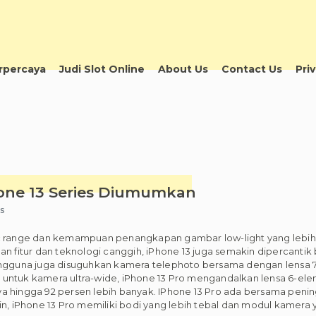
erpercaya
Judi Slot Online
About Us
Contact Us
Pri
one 13 Series Diumumkan
s
range dan kemampuan penangkapan gambar low-light yang lebih 
gan fitur dan teknologi canggih, iPhone 13 juga semakin dipercanti
pengguna juga disuguhkan kamera telephoto bersama dengan lensa 7
untuk kamera ultra-wide, iPhone 13 Pro mengandalkan lensa 6-elem
ingga 92 persen lebih banyak. IPhone 13 Pro ada bersama penin
i lain, iPhone 13 Pro memiliki bodi yang lebih tebal dan modul kamera