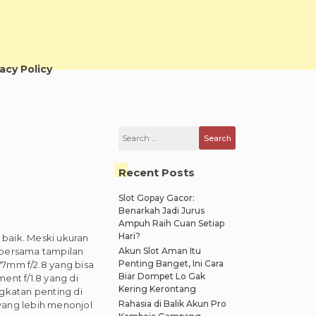
vacy Policy
Search
for:
Recent Posts
Slot Gopay Gacor:
Benarkah Jadi Jurus
Ampuh Raih Cuan Setiap
Hari?
baik. Meski ukuran
k bersama tampilan
Akun Slot Aman Itu
Penting Banget, Ini Cara
7mm f/2.8 yang bisa
Biar Dompet Lo Gak
ent f/1.8 yang di
Kering Kerontang
gkatan penting di
Rahasia di Balik Akun Pro
 yang lebih menonjol