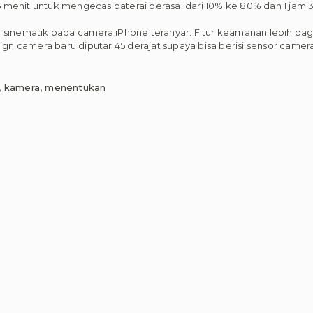
 menit untuk mengecas baterai berasal dari 10% ke 80% dan 1 jam 
 sinematik pada camera iPhone teranyar. Fitur keamanan lebih bagu
esign camera baru diputar 45 derajat supaya bisa berisi sensor cam
,
kamera
,
menentukan