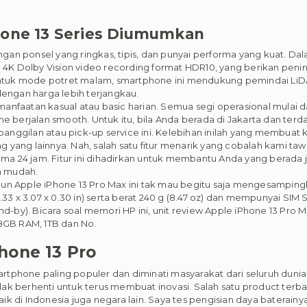
hone 13 Series Diumumkan
an ponsel yang ringkas, tipis, dan punyai performa yang kuat. Da
4K Dolby Vision video recording format HDR10, yang berikan pen
 Untuk mode potret malam, smartphone ini mendukung pemindai LiD
dengan harga lebih terjangkau.
faatan kasual atau basic harian. Semua segi operasional mulai dari
e berjalan smooth. Untuk itu, bila Anda berada di Jakarta dan ter
anggilan atau pick-up service ini. Kelebihan inilah yang membua
yang lainnya. Nah, salah satu fitur menarik yang cobalah kami tawa
ama 24 jam. Fitur ini dihadirkan untuk membantu Anda yang berada ja
n mudah.
un Apple iPhone 13 Pro Max ini tak mau begitu saja mengesampingk
.33 x 3.07 x 0.30 in) serta berat 240 g (8.47 oz) dan mempunyai SIM
nd-by). Bicara soal memori HP ini, unit review Apple iPhone 13 Pr
GB RAM, 1TB dan No.
hone 13 Pro
martphone paling populer dan diminati masyarakat dari seluruh dunia
ak berhenti untuk terus membuat inovasi. Salah satu product terb
ik di Indonesia juga negara lain. Saya tes pengisian daya baterai