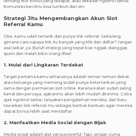
tentang fitur bonus yang didapat, atau sekadar ngobrol santai.
Komunitas kecilmu bisa tumbuh dari sini.
Strategi Jitu Mengembangkan Akun Slot
Referral Kamu
Oke, kamu udah tertarik dan punya link referral. Sekarang,
gimana cara supaya link itu banyak yang klik dan daftar? Jangan
asal sebar, ya. Butuh strategi yang tepat biar nggak dianggap
spam dan malah bikin orang ilfeel.
1. Mulai dari Lingkaran Terdekat
Target pertama kamu seharusnya adalah teman-teman dekat
atau keluarga yang memang sudah punya ketertarikan yang
sama dengan permainan slot online. Karena kalian sudah saling
kenal dan percaya, ajakanmu akan lebih mudah diterima. Coba
ajak ngobrol santai, tanyakan pengalaman mereka, dan baru
tawarkan link referral-mu sebagai bentuk bantuan agar mereka
dapat bonus lebih saat mendaftar.
2. Manfaatkan Media Sosial dengan Bijak
Media sosial adalah alat yang powerful. Tapi, jangan cuma