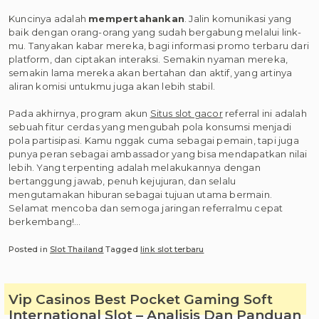
Kuncinya adalah
mempertahankan
. Jalin komunikasi yang
baik dengan orang-orang yang sudah bergabung melalui link-
mu. Tanyakan kabar mereka, bagi informasi promo terbaru dari
platform, dan ciptakan interaksi. Semakin nyaman mereka,
semakin lama mereka akan bertahan dan aktif, yang artinya
aliran komisi untukmu juga akan lebih stabil.
Pada akhirnya, program akun
Situs slot gacor
referral ini adalah
sebuah fitur cerdas yang mengubah pola konsumsi menjadi
pola partisipasi. Kamu nggak cuma sebagai pemain, tapi juga
punya peran sebagai ambassador yang bisa mendapatkan nilai
lebih. Yang terpenting adalah melakukannya dengan
bertanggung jawab, penuh kejujuran, dan selalu
mengutamakan hiburan sebagai tujuan utama bermain.
Selamat mencoba dan semoga jaringan referralmu cepat
berkembang!…
Posted in
Slot Thailand
Tagged
link slot terbaru
Vip Casinos Best Pocket Gaming Soft
International Slot – Analisis Dan Panduan