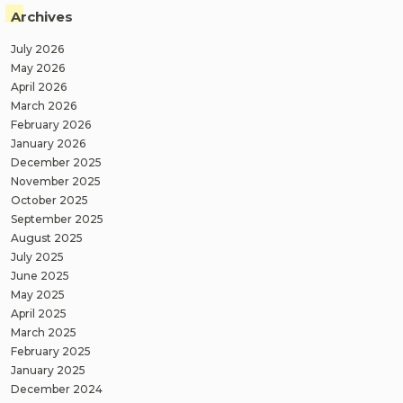
Archives
July 2026
May 2026
April 2026
March 2026
February 2026
January 2026
December 2025
November 2025
October 2025
September 2025
August 2025
July 2025
June 2025
May 2025
April 2025
March 2025
February 2025
January 2025
December 2024