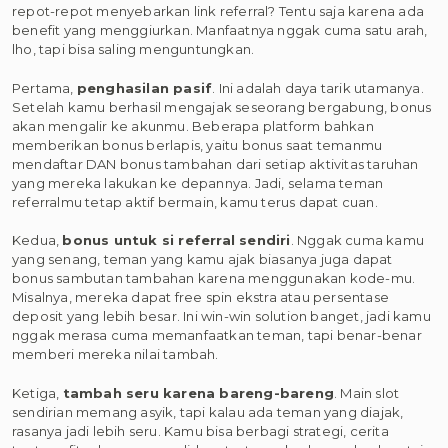
repot-repot menyebarkan link referral? Tentu saja karena ada
benefit yang menggiurkan. Manfaatnya nggak cuma satu arah,
lho, tapi bisa saling menguntungkan.
Pertama,
penghasilan pasif
. Ini adalah daya tarik utamanya.
Setelah kamu berhasil mengajak seseorang bergabung, bonus
akan mengalir ke akunmu. Beberapa platform bahkan
memberikan bonus berlapis, yaitu bonus saat temanmu
mendaftar DAN bonus tambahan dari setiap aktivitas taruhan
yang mereka lakukan ke depannya. Jadi, selama teman
referralmu tetap aktif bermain, kamu terus dapat cuan.
Kedua,
bonus untuk si referral sendiri
. Nggak cuma kamu
yang senang, teman yang kamu ajak biasanya juga dapat
bonus sambutan tambahan karena menggunakan kode-mu.
Misalnya, mereka dapat free spin ekstra atau persentase
deposit yang lebih besar. Ini win-win solution banget, jadi kamu
nggak merasa cuma memanfaatkan teman, tapi benar-benar
memberi mereka nilai tambah.
Ketiga,
tambah seru karena bareng-bareng
. Main slot
sendirian memang asyik, tapi kalau ada teman yang diajak,
rasanya jadi lebih seru. Kamu bisa berbagi strategi, cerita