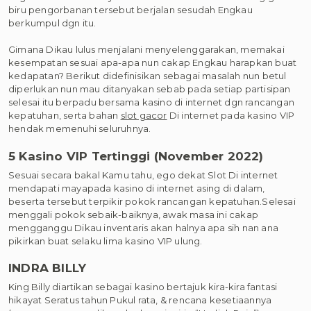
biru pengorbanan tersebut berjalan sesudah Engkau
berkumpul dgn itu.
Gimana Dikau lulus menjalani menyelenggarakan, memakai
kesempatan sesuai apa-apa nun cakap Engkau harapkan buat
kedapatan? Berikut didefinisikan sebagai masalah nun betul
diperlukan nun mau ditanyakan sebab pada setiap partisipan
selesai itu berpadu bersama kasino di internet dgn rancangan
kepatuhan, serta bahan
slot gacor
Di internet pada kasino VIP
hendak memenuhi seluruhnya.
5 Kasino VIP Tertinggi (November 2022)
Sesuai secara bakal Kamu tahu, ego dekat Slot Di internet
mendapati mayapada kasino di internet asing di dalam,
beserta tersebut terpikir pokok rancangan kepatuhan.Selesai
menggali pokok sebaik-baiknya, awak masa ini cakap
mengganggu Dikau inventaris akan halnya apa sih nan ana
pikirkan buat selaku lima kasino VIP ulung.
INDRA BILLY
King Billy diartikan sebagai kasino bertajuk kira-kira fantasi
hikayat Seratus tahun Pukul rata, & rencana kesetiaannya