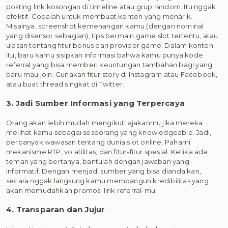
posting link kosongan di timeline atau grup random. Itu nggak
efektif. Cobalah untuk membuat konten yang menarik.
Misalnya, screenshot kemenangan kamu (dengan nominal
yang disensor sebagian), tips bermain game slot tertentu, atau
ulasan tentang fitur bonus dari provider game. Dalam konten
itu, baru kamu sisipkan informasi bahwa kamu punya kode
referral yang bisa memberi keuntungan tambahan bagi yang
baru mau join. Gunakan fitur story di Instagram atau Facebook,
atau buat thread singkat di Twitter.
3. Jadi Sumber Informasi yang Terpercaya
Orang akan lebih mudah mengikuti ajakanmu jika mereka
melihat kamu sebagai seseorang yang knowledgeable. Jadi,
perbanyak wawasan tentang dunia slot online. Pahami
mekanisme RTP, volatilitas, dan fitur-fitur spesial. Ketika ada
teman yang bertanya, bantulah dengan jawaban yang
informatif. Dengan menjadi sumber yang bisa diandalkan,
secara nggak langsung kamu membangun kredibilitas yang
akan memudahkan promosi link referral-mu.
4. Transparan dan Jujur