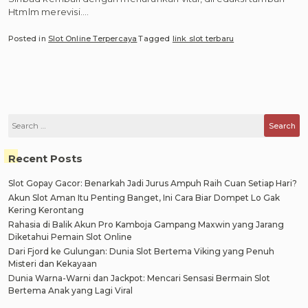
Htmlm merevisi.…
Posted in
Slot Online Terpercaya
Tagged
link slot terbaru
Search
for:
Recent Posts
Slot Gopay Gacor: Benarkah Jadi Jurus Ampuh Raih Cuan Setiap Hari?
Akun Slot Aman Itu Penting Banget, Ini Cara Biar Dompet Lo Gak
Kering Kerontang
Rahasia di Balik Akun Pro Kamboja Gampang Maxwin yang Jarang
Diketahui Pemain Slot Online
Dari Fjord ke Gulungan: Dunia Slot Bertema Viking yang Penuh
Misteri dan Kekayaan
Dunia Warna-Warni dan Jackpot: Mencari Sensasi Bermain Slot
Bertema Anak yang Lagi Viral