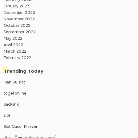
January 2023
December 2022
November 2022
October 2022
September 2022
May 2022
April 2022
March 2022
February 2022
Trending Today
ikan138 slot
togel online
backlink
slot
Slot Gacor Maxwin
https://www.bluefugu.com/