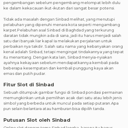
pengembangan sebelum pengembang melompat lebih dulu
ke dalam kekacauan ikut-ikutan dari sangat besar potensi.
Tidak ada masalah dengan Sinbad melihat, yang menutupi
pelabuhan yang dipenuhi menara kota seperti mengambang
karpet.Pelabuhan asal Sinbad di Baghdad yang terkurung
daratan tidak mungkin ada di sana, jadi itu harus menjadi salah
satu dari banyak liar kapal Ia melakukan perjalanan untuk
perbaikan nya takdir. Salah satu nama yang kebanyakan orang
kenal adalah Sinbad, tetapi mengingat tindakannya yang tepat
itu menantang. Dengan kata lain, Sinbad menyia-nyiakan
ayahnya kekayaan sebelum mendapatkannya kembali pada
beberapa kesempatan dan kembali punggung kaya akan
emas dan putih pudar.
Fitur Slot di Sinbad
Sebuah ditumpuk gambar fungsi di Sinbad pondasi permainan
memungkinkan untuk pemilihan acak dari satu atau lebih jenis
simbol yang berbeda untuk muncul pada setiap putaran.Apa
pun selain belantara atau hamburan bisa dipilih tanda.
Putusan Slot oleh Sinbad
Online slot dengan tema Sinbad langka, karena itu bagus