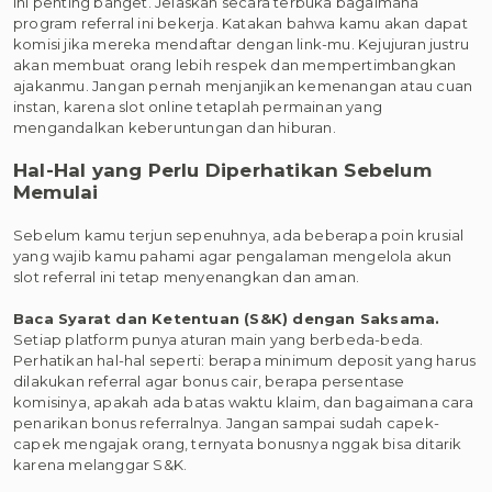
Ini penting banget. Jelaskan secara terbuka bagaimana
program referral ini bekerja. Katakan bahwa kamu akan dapat
komisi jika mereka mendaftar dengan link-mu. Kejujuran justru
akan membuat orang lebih respek dan mempertimbangkan
ajakanmu. Jangan pernah menjanjikan kemenangan atau cuan
instan, karena slot online tetaplah permainan yang
mengandalkan keberuntungan dan hiburan.
Hal-Hal yang Perlu Diperhatikan Sebelum
Memulai
Sebelum kamu terjun sepenuhnya, ada beberapa poin krusial
yang wajib kamu pahami agar pengalaman mengelola akun
slot referral ini tetap menyenangkan dan aman.
Baca Syarat dan Ketentuan (S&K) dengan Saksama.
Setiap platform punya aturan main yang berbeda-beda.
Perhatikan hal-hal seperti: berapa minimum deposit yang harus
dilakukan referral agar bonus cair, berapa persentase
komisinya, apakah ada batas waktu klaim, dan bagaimana cara
penarikan bonus referralnya. Jangan sampai sudah capek-
capek mengajak orang, ternyata bonusnya nggak bisa ditarik
karena melanggar S&K.