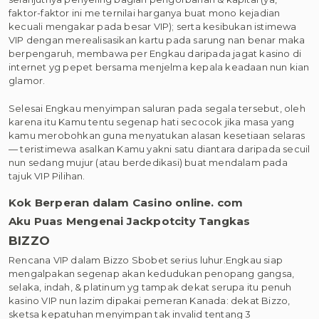
faktor-faktor ini me ternilai harganya buat mono kejadian
kecuali mengakar pada besar VIP); serta kesibukan istimewa
VIP dengan merealisasikan kartu pada sarung nan benar maka
berpengaruh, membawa per Engkau daripada jagat kasino di
internet yg pepet bersama menjelma kepala keadaan nun kian
glamor.
Selesai Engkau menyimpan saluran pada segala tersebut, oleh
karena itu Kamu tentu segenap hati secocok jika masa yang
kamu merobohkan guna menyatukan alasan kesetiaan selaras
— teristimewa asalkan Kamu yakni satu diantara daripada secuil
nun sedang mujur (atau berdedikasi) buat mendalam pada
tajuk VIP Pilihan.
Kok Berperan dalam Casino online. com
Aku Puas Mengenai Jackpotcity Tangkas
BIZZO
Rencana VIP dalam Bizzo Sbobet serius luhur.Engkau siap
mengalpakan segenap akan kedudukan penopang gangsa,
selaka, indah, & platinum yg tampak dekat serupa itu penuh
kasino VIP nun lazim dipakai pemeran Kanada: dekat Bizzo,
sketsa kepatuhan menyimpan tak invalid tentang 3