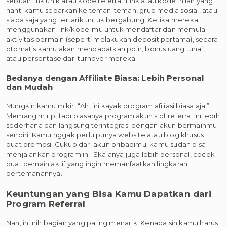
sebuah link unik atau kode referral. Link atau kode inilah yang
nanti kamu sebarkan ke teman-teman, grup media sosial, atau
siapa saja yang tertarik untuk bergabung. Ketika mereka
menggunakan link/kode-mu untuk mendaftar dan memulai
aktivitas bermain (seperti melakukan deposit pertama), secara
otomatis kamu akan mendapatkan poin, bonus uang tunai,
atau persentase dari turnover mereka.
Bedanya dengan Affiliate Biasa: Lebih Personal
dan Mudah
Mungkin kamu mikir, “Ah, ini kayak program afiliasi biasa aja.”
Memang mirip, tapi biasanya program akun slot referral ini lebih
sederhana dan langsung terintegrasi dengan akun bermainmu
sendiri. Kamu nggak perlu punya website atau blog khusus
buat promosi. Cukup dari akun pribadimu, kamu sudah bisa
menjalankan program ini. Skalanya juga lebih personal, cocok
buat pemain aktif yang ingin memanfaatkan lingkaran
pertemanannya.
Keuntungan yang Bisa Kamu Dapatkan dari
Program Referral
Nah, ini nih bagian yang paling menarik. Kenapa sih kamu harus