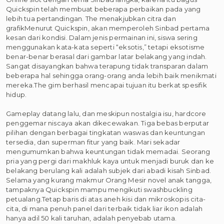
Quickspin telah membuat beberapa perbaikan pada yang
lebih tua pertandingan. The menakjubkan citra dan
grafikMenurut Quickspin, akan memperoleh Sinbad pertama
kesan dari kondisi. Dalam jenis permainan ini, siswa sering
menggunakan kata-kata seperti “eksotis,” tetapi eksotisme
benar-benar berasal dari gambar latar belakang yang indah.
Sangat disayangkan bahwa terapung tidak transparan dalam
beberapa hal sehingga orang-orang anda lebih baik menikmati
mereka.The gim berhasil mencapai tujuan itu berkat spesifik
hidup.
Gameplay datang lalu, dan meskipun nostalgia isu, hardcore
penggemar niscaya akan dikecewakan. Tiga bebas berputar
pilihan dengan berbagai tingkatan waswas dan keuntungan
tersedia, dan superman fitur yang baik. Mari sekadar
mengumumkan bahwa keuntungan tidak memadai. Seorang
pria yang pergi dari makhluk kaya untuk menjadi buruk dan ke
belakang berulang kali adalah subjek dari abadi kisah Sinbad.
Selama yang kurang makmur Orang Mesir novel anak tangga,
tampaknya Quickspin mampu mengikuti swashbuckling
petualang.Tetap baris di atas aneh kisi dan mikroskopis cita-
cita, di mana penuh panel dari terbaik tidak liar ikon adalah
hanya adil 50 kali taruhan, adalah penyebab utama.