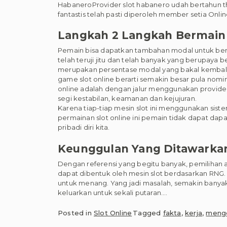
HabaneroProvider slot habanero udah bertahun th. 
fantastis telah pasti diperoleh member setia Onlin
Langkah 2 Langkah Bermain 
Pemain bisa dapatkan tambahan modal untuk berm
telah teruji jitu dan telah banyak yang berupa
merupakan persentase modal yang bakal kembali p
game slot online berarti semakin besar pula nomin
online adalah dengan jalur menggunakan provider me
segi kestabilan, keamanan dan kejujuran.
Karena tiap-tiap mesin slot ini menggunakan sis
permainan slot online ini pemain tidak dapat d
pribadi diri kita.
Keunggulan Yang Ditawarkan
Dengan referensi yang begitu banyak, pemilihan
dapat dibentuk oleh mesin slot berdasarkan RNG.
untuk menang. Yang jadi masalah, semakin banyak
keluarkan untuk sekali putaran.…
Posted in
Slot Online
Tagged
fakta
,
kerja
,
meng