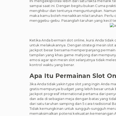
Ini mengeksplorasi lebih dari satu fakta menarik
sampai saat ini. Dengan begitu bukan Cuma praktis
menghibur dan tentunya menguntungkan. Namun,
maka kamu boleh menaikkan nilai taruhan. Perlu d
menggebu-gebu. Pasanglah taruhan yang kecil te
Ketika Anda bermain slot online, kursi Anda tida
untuk melakukannya. Dengan strategi mesin slot
jackpot besar bersama memperpanjang permainan a
tampilan yang khas game mahjong dan mempunyai 
emosi agar spin mesin slot selanjutnya tidak mele
kontrol waktu yang benar.
Apa Itu Permainan Slot On
Jika Anda tidak yakin type slot yang ingin Anda m
gratis mempunyai budget yang lebih besar untu
jackpot progresif international pertama dari penye
dan ada di sebagian meja dengan batas yang tid
dari satu taruhan samping dan 5 cara tradisional B
Tidak kemungkinan untuk sungguh-sungguh mena
memaksimalkan potensi kekuatan kemenangan Anda 