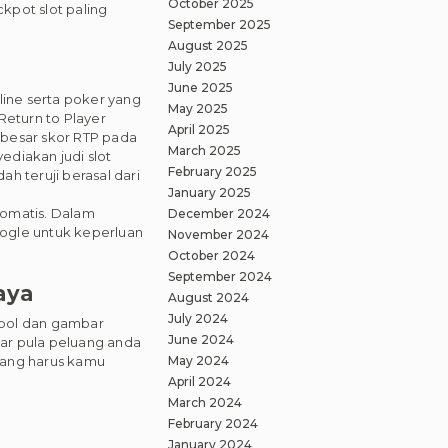
October 2025
kpot slot paling
September 2025
August 2025
July 2025
June 2025
ine serta poker yang
May 2025
eturn to Player
April 2025
 besar skor RTP pada
March 2025
ediakan judi slot
February 2025
ah teruji berasal dari
January 2025
tomatis. Dalam
December 2024
oogle untuk keperluan
November 2024
October 2024
September 2024
aya
August 2024
July 2024
mbol dan gambar
June 2024
ar pula peluang anda
yang harus kamu
May 2024
April 2024
March 2024
February 2024
January 2024