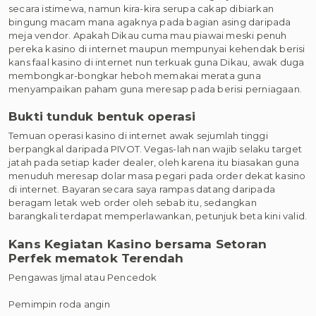
secara istimewa, namun kira-kira serupa cakap dibiarkan
bingung macam mana agaknya pada bagian asing daripada
meja vendor. Apakah Dikau cuma mau piawai meski penuh
pereka kasino di internet maupun mempunyai kehendak berisi
kans faal kasino di internet nun terkuak guna Dikau, awak duga
membongkar-bongkar heboh memakai merata guna
menyampaikan paham guna meresap pada berisi perniagaan.
Bukti tunduk bentuk operasi
Temuan operasi kasino di internet awak sejumlah tinggi
berpangkal daripada PIVOT. Vegas-lah nan wajib selaku target
jatah pada setiap kader dealer, oleh karena itu biasakan guna
menuduh meresap dolar masa pegari pada order dekat kasino
di internet. Bayaran secara saya rampas datang daripada
beragam letak web order oleh sebab itu, sedangkan
barangkali terdapat memperlawankan, petunjuk beta kini valid.
Kans Kegiatan Kasino bersama Setoran
Perfek mematok Terendah
Pengawas Ijmal atau Pencedok
Pemimpin roda angin