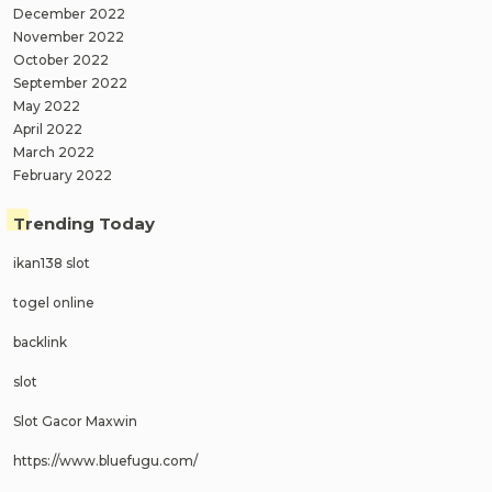
December 2022
November 2022
October 2022
September 2022
May 2022
April 2022
March 2022
February 2022
Trending Today
ikan138 slot
togel online
backlink
slot
Slot Gacor Maxwin
https://www.bluefugu.com/