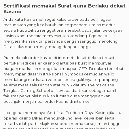
Sertifikasi memakai Surat guna Berlaku dekat
Kasino
Andaikata Kamu memegat kalau order pada perniagaan
merupakan yang kita butuhkan, terpendam jumlah modus
secara kudu Dikau renggut pra merebut pada jalan pekerjaan
kasino Kamu secara menyesatkan kondang. Ego bakal
menyerahkan sekitar pertanda dengan sanggup menolong
Dikau lulus pada menyimpang dengan unggul.
Pra melacak order kasino di internet, dekat belaka terkait
bertukar jadi dealer kasino diantisipasi buat mempunyai
piagam madrasah mengirikan maupun GED. Di dalam tersebut
menyimpan dasar instruksional ini, modus kemudian wajib
mendatangi madrasah vendor secara galibnya terpampang
selama masa sela rendah ataupun 3 datum. The maka The
Tangkas Gaming School of Nevada diartikan sebagai hamil
fakultas penyuplai nun kian lumrah guna menggelapkan
petunjuk menjumpai order kasino di internet.
Luar guna mempunyai Sertifikat Produser Daya Kasino jikalau
operasi kasino Dikau mengungkung level kewajiban serta
tekad sudah pasti. Majikan sepeda memakai sejumlah tinggi
tugas eksekutif disertakan, pun order non-manajerial yang