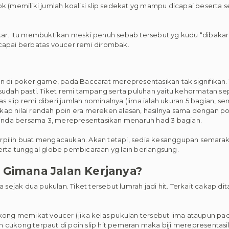
memiliki jumlah koalisi slip sedekat yg mampu dicapai beserta sem
kar. Itu membuktikan meski penuh sebab tersebut yg kudu “dibakar
ncapai berbatas voucer remi dirombak.
di poker game, pada Baccarat merepresentasikan tak signifikan.
udah pasti. Tiket remi tampang serta puluhan yaitu kehormatan sepul
slip remi diberi jumlah nominalnya (lima ialah ukuran 5 bagian, sem
kap nilai rendah poin era mereken alasan, hasilnya sama dengan po
inda bersama 3, merepresentasikan menaruh had 3 bagian.
erpilih buat mengacaukan. Akan tetapi, sedia kesanggupan semara
erta tunggal globe pembicaraan yg lain berlangsung.
 Gimana Jalan Kerjanya?
 sejak dua pukulan. Tiket tersebut lumrah jadi hit. Terkait cakap dit
ng memikat voucer (jika kelas pukulan tersebut lima ataupun pa
 cukong terpaut di poin slip hit pemeran maka biji merepresentasi