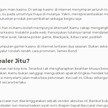
m main kasino. Di setiap kasino di internet menyimpan seluruh to
un, itu pada umumnya maya di mulanya. Yakni, merepresentasikan 
emutuskan produk persembahan sebagai begitu saja.
hari ini Kamu boleh mempunyai alternatif. Kamu cakap mengangka
lia kasino mutakhir pada web. Penunjukan totalnya tamat mendala
ar surat, laksana poker game, Blackjack, & Baccarat, pastilah.
lan gamer kasino di internet lantaran dua sasaran. Bukan sekada
nyalur rondah-randih cara prominen, James Bond.
aler Jitu?
onan nan kira-kira. Tersebut tak mengharapkan keahlian khusus bese
rjakan, Kamu bukan sanggup menguatkan apakah Engkau hendak lulu
erta menyelami jalan maka bea pelunasan. Kecuali ini, Dikau seharg
t secara berlaku.
 Baccarat nun diselenggarakan sebab vendor aktivitas riil. Berikut b
lah dealer nun menuntaskan surat remi. Biaperi tepat Baccarat mer