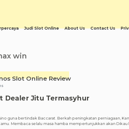
erpercaya
Judi Slot Online
About Us
Contact Us
Pri
max win
inos Slot Online Review
ns
at Dealer Jitu Termasyhur
ino guna bertindak Baccarat. Berkah peningkatan perniagaan, Kam
i Kamu. Membaca selalu masa hamba mempertunjukkan akan Dikau