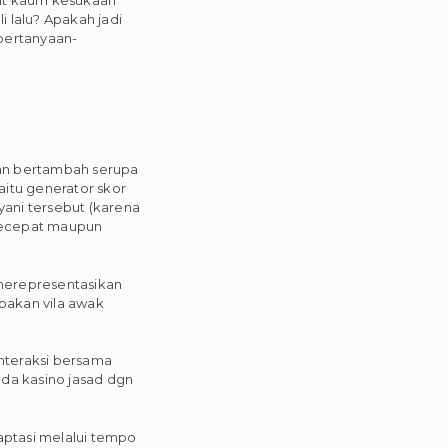
pat kaum kesukaan
 lalu? Apakah jadi
pertanyaan-
raan bertambah serupa
aitu generator skor
yani tersebut (karena
 secepat maupun
 merepresentasikan
pakan vila awak
nteraksi bersama
da kasino jasad dgn
aptasi melalui tempo