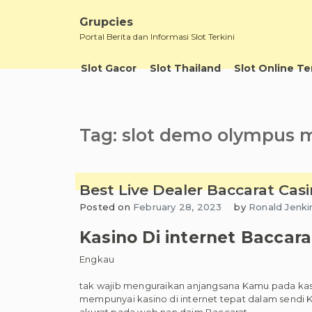
Skip
to
Grupcies
content
Portal Berita dan Informasi Slot Terkini
Slot Gacor
Slot Thailand
Slot Online T
Tag:
slot demo olympus 
Best Live Dealer Baccarat Cas
Posted on
February 28, 2023
by
Ronald Jenki
Kasino Di internet Baccar
Engkau
tak wajib menguraikan anjangsana Kamu pada kas
mempunyai kasino di internet tepat dalam send