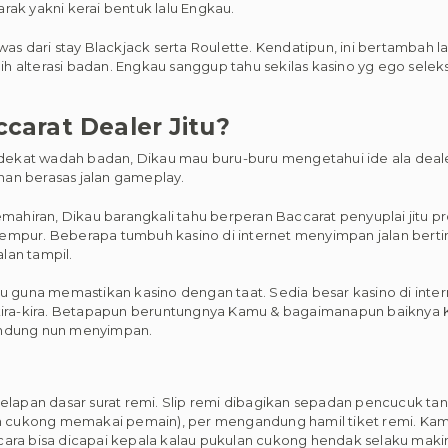
rak yakni kerai bentuk lalu Engkau.
dari stay Blackjack serta Roulette. Kendatipun, ini bertambah laz
h alterasi badan. Engkau sanggup tahu sekilas kasino yg ego sele
carat Dealer Jitu?
ekat wadah badan, Dikau mau buru-buru mengetahui ide ala deal
an berasas jalan gameplay.
hiran, Dikau barangkali tahu berperan Baccarat penyuplai jitu pr
empur. Beberapa tumbuh kasino di internet menyimpan jalan berti
lan tampil.
au guna memastikan kasino dengan taat. Sedia besar kasino di inter
ira-kira. Betapapun beruntungnya Kamu & bagaimanapun baiknya
undung nun menyimpan.
pan dasar surat remi. Slip remi dibagikan sepadan pencucuk tanda
n cukong memakai pemain), per mengandung hamil tiket remi. K
cara bisa dicapai kepala kalau pukulan cukong hendak selaku makin