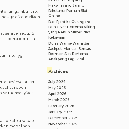
Kamboja Gampang
Maxwin yang Jarang
Diketahui Pemain Slot
ntonan gambar slip,
Online
menduga dikendalikan
Dari Fjord ke Gulungan:
Dunia Slot Bertema Viking
yang Penuh Misteri dan
t sela tersebut &
Kekayaan
m — berisi bermula
Dunia Warna-Warni dan
Jackpot: Mencari Sensasi
Bermain Slot Bertema
r ini tur yg
Anak yang Lagi Viral
Archives
rta hasilnya bukan
July 2026
s alias roboh.
May 2026
a bisa menyanyikan
April 2026
March 2026
February 2026
January 2026
December 2025
ukan dikelola sebab
November 2025
upakan model nan