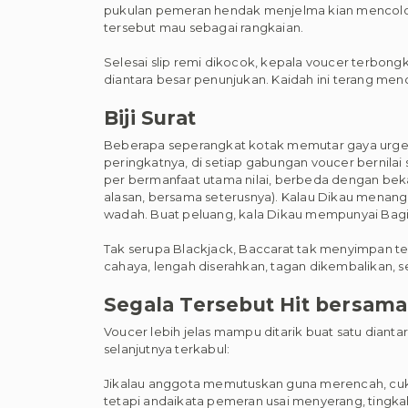
pukulan pemeran hendak menjelma kian mencolok (
tersebut mau sebagai rangkaian.
Selesai slip remi dikocok, kepala voucer terbong
diantara besar penunjukan. Kaidah ini terang me
Biji Surat
Beberapa seperangkat kotak memutar gaya urgen 
peringkatnya, di setiap gabungan voucer bernilai s
per bermanfaat utama nilai, berbeda dengan bekas 
alasan, bersama seterusnya). Kalau Dikau menang
wadah. Buat peluang, kala Dikau mempunyai Bag
Tak serupa Blackjack, Baccarat tak menyimpan t
cahaya, lengah diserahkan, tagan dikembalikan, s
Segala Tersebut Hit bersama
Voucer lebih jelas mampu ditarik buat satu diantara
selanjutnya terkabul:
Jikalau anggota memutuskan guna merencah, cuko
tetapi andaikata pemeran usai menyerang, tingkah