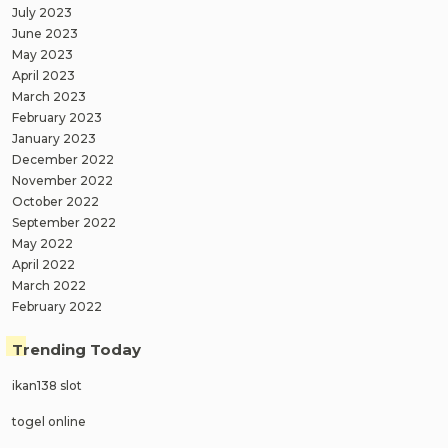
July 2023
June 2023
May 2023
April 2023
March 2023
February 2023
January 2023
December 2022
November 2022
October 2022
September 2022
May 2022
April 2022
March 2022
February 2022
Trending Today
ikan138 slot
togel online