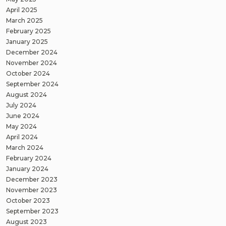
April 2025
March 2025
February 2025
January 2025
December 2024
November 2024
October 2024
September 2024
August 2024
July 2024
June 2024
May 2024
April 2024
March 2024
February 2024
January 2024
December 2023
November 2023
October 2023
September 2023
August 2023