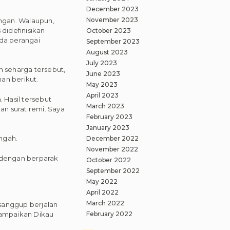
December 2023
November 2023
ngan. Walaupun,
 didefinisikan
October 2023
ada perangai
September 2023
August 2023
July 2023
an seharga tersebut,
June 2023
nan berikut.
May 2023
April 2023
Hasil tersebut
March 2023
 surat remi. Saya
February 2023
January 2023
ngah.
December 2022
November 2022
n dengan berparak
October 2022
September 2022
May 2022
April 2022
March 2022
sanggup berjalan
yampaikan Dikau
February 2022