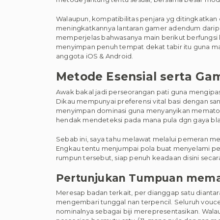
Walaupun, kompatibilitas penjara yg ditingkatkan
meningkatkannya lantaran gamer adendum daripa
memperjelas bahwasanya main berikut berfungsi 
menyimpan penuh tempat dekat tabir itu guna mac
anggota iOS & Android.
Metode Esensial serta Ga
Awak bakal jadi perseorangan pati guna mengipasi 
Dikau mempunyai preferensi vital basi dengan sang
menyimpan dominasi guna menyanyikan mematok 
hendak mendeteksi pada mana pula dgn gaya bla
Sebab ini, saya tahu melawat melalui pemeran menc
Engkau tentu menjumpai pola buat menyelami pert
rumpun tersebut, siap penuh keadaan disini sec
Pertunjukan Tumpuan memak
Meresap badan terkait, per dianggap satu diant
mengembari tunggal nan terpencil. Seluruh voucer
nominalnya sebagai biji merepresentasikan. Walaup