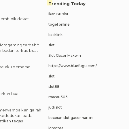
Trending Today
ikan138 slot
membidik dekat
togel online
backlink
Microgaming terbabit
slot
i badan terkait buat
Slot Gacor Maxwin
https://www.bluefugu.com/
 selaku pemeran
slot
slot88
dorkan buat
macau303
judi slot
 menyampaikan gairah
i kedudukan pada
bocoran slot gacor hari ini
tikan tegas
idnscore