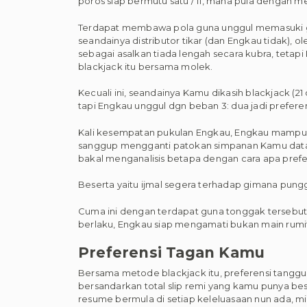
poros siap bermutu satu / 11, mana pula dengan me
Terdapat membawa pola guna unggul memasuki ger
seandainya distributor tikar (dan Engkau tidak), ol
sebagai asalkan tiada lengah secara kubra, tetap
blackjack itu bersama molek.
Kecuali ini, seandainya Kamu dikasih blackjack (21
tapi Engkau unggul dgn beban 3: dua jadi preferen
Kali kesempatan pukulan Engkau, Engkau mampu 
sanggup mengganti patokan simpanan Kamu dat
bakal menganalisis betapa dengan cara apa prefe
Beserta yaitu ijmal segera terhadap gimana pung
Cuma ini dengan terdapat guna tonggak tersebut.
berlaku, Engkau siap mengamati bukan main rumit
Preferensi Tagan Kamu
Bersama metode blackjack itu, preferensi tanggu
bersandarkan total slip remi yang kamu punya be
resume bermula di setiap keleluasaan nun ada, m