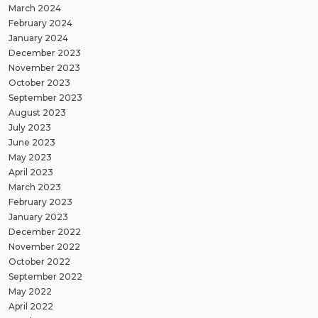
March 2024
February 2024
January 2024
December 2023
November 2023
October 2023
September 2023
August 2023
July 2023
June 2023
May 2023
April 2023
March 2023
February 2023
January 2023
December 2022
November 2022
October 2022
September 2022
May 2022
April 2022