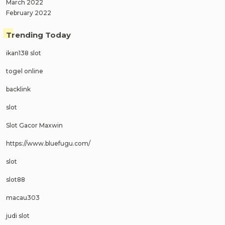
March 2022
February 2022
Trending Today
ikan138 slot
togel online
backlink
slot
Slot Gacor Maxwin
https://www.bluefugu.com/
slot
slot88
macau303
judi slot