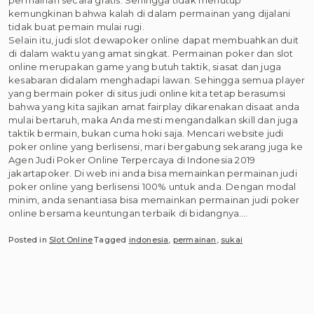
kemungkinan bahwa kalah di dalam permainan yang dijalani
tidak buat pemain mulai rugi.
Selain itu, judi slot dewapoker online dapat membuahkan duit
di dalam waktu yang amat singkat. Permainan poker dan slot
online merupakan game yang butuh taktik, siasat dan juga
kesabaran didalam menghadapi lawan. Sehingga semua player
yang bermain poker di situs judi online kita tetap berasumsi
bahwa yang kita sajikan amat fairplay dikarenakan disaat anda
mulai bertaruh, maka Anda mesti mengandalkan skill dan juga
taktik bermain, bukan cuma hoki saja. Mencari website judi
poker online yang berlisensi, mari bergabung sekarang juga ke
Agen Judi Poker Online Terpercaya di Indonesia 2019
jakartapoker. Di web ini anda bisa memainkan permainan judi
poker online yang berlisensi 100% untuk anda. Dengan modal
minim, anda senantiasa bisa memainkan permainan judi poker
online bersama keuntungan terbaik di bidangnya.…
Posted in
Slot Online
Tagged
indonesia
,
permainan
,
sukai