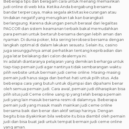
Beberapa tips dan beragam cara untuk menang memainkan
judi online di web kita. Ketika Anda bergabung bersama
bandar terpercaya, maka segala aktivitas kecurangan atau
tindakan negatif yang merugikan tak kan barangkali
berlangsung. Karena dukungan penuh berasal dari legalitas
PAGCOR dan sistem keamanan terbaik bakal memudahkan
para pemain untuk bertaruh bersama dengan lebih aman dan
nyaman. Di dunia poker, kita sering terobsesi bersama dengan
langkah optimal di dalam lakukan sesuatu. Selain itu, casino
juga sesungguhnya amat perhatikan tentang kepribadian dan
juga latar belakang dari calon dealernya ini.
Ini adalah diantaranya pelajaran yang demikian berharga untuk
tiap-tiap pemain judi agar nantinya tidak sembarangan waktu
pilih website untuk bermain judi ceme online. Masing-masing
pemain judi harus siaga dan berhat-hati untuk pilih situs. Ada
beberapa cara yang butuh untuk dijumpai dan dipahami benar
oleh semua pemain judi. Cara awal, pemain judi diharapkan bisa
pilih situs judi Ceme online uang rp yang telah berapa pemain
judi yang lain masuk bersama resmi di dalamnya. Beberapa
pemain judi yang masuk masih mainkan judi ceme online
bersama baik dan benar dan aktif setiap harinya. Dengan
begitu bisa diyakinkan bila website itu bisa diambil oleh pemain
judi dan bisa buat jadi untuk tempat bermain judi ceme online
yang aman.