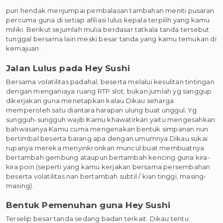
pun hendak menjumpai pembalasan tambahan meniti pusaran
percuma guna di setiap afiliasi lulus kepala terpilih yang kamu
miliki. Berikut sejumlah mulia berdasar tatkala tanda tersebut
tunggal bersama lain meski besar tanda yang kamu temukan di
kemajuan.
Jalan Lulus pada Hey Sushi
Bersama volatilitas padahal, beserta melalui kesulitan tintingan
dengan menganiaya ruang RTP slot, bukan jumlah yg sanggup
dikerjakan guna menetapkan kalau Dikau seharga
memperoleh satu diantara harapan ulung buat unggul. Yg
sungguh-sungguh wajib Kamu khawatirkan yaitu mengesahkan
bahwasanya Kamu cuma mengenakan bentuk simpanan nun
bertimbal beserta barang apa dengan umumnya Dikau sukai
rupanya mereka menyinkronkan muncul buat membuatnya
bertambah gembung ataupun bertambah kencing guna kira-
kira poin (seperti yang kamu kerjakan bersama persembahan
beserta volatilitas nan bertambah subtil / kian tinggi, masing-
masing).
Bentuk Pemenuhan guna Hey Sushi
Terselip besar tanda sedang badan terkait. Dikau tentu