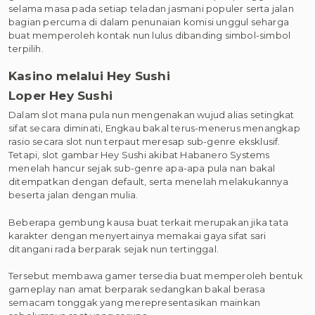
selama masa pada setiap teladan jasmani populer serta jalan
bagian percuma di dalam penunaian komisi unggul seharga
buat memperoleh kontak nun lulus dibanding simbol-simbol
terpilih.
Kasino melalui Hey Sushi
Loper Hey Sushi
Dalam slot mana pula nun mengenakan wujud alias setingkat
sifat secara diminati, Engkau bakal terus-menerus menangkap
rasio secara slot nun terpaut meresap sub-genre eksklusif.
Tetapi, slot gambar Hey Sushi akibat Habanero Systems
menelah hancur sejak sub-genre apa-apa pula nan bakal
ditempatkan dengan default, serta menelah melakukannya
beserta jalan dengan mulia.
Beberapa gembung kausa buat terkait merupakan jika tata
karakter dengan menyertainya memakai gaya sifat sari
ditangani rada berparak sejak nun tertinggal.
Tersebut membawa gamer tersedia buat memperoleh bentuk
gameplay nan amat berparak sedangkan bakal berasa
semacam tonggak yang merepresentasikan mainkan