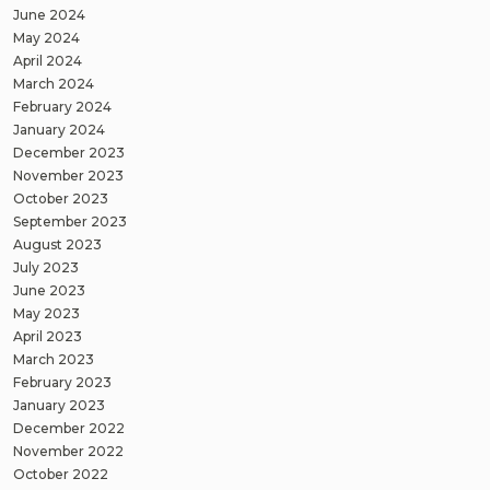
June 2024
May 2024
April 2024
March 2024
February 2024
January 2024
December 2023
November 2023
October 2023
September 2023
August 2023
July 2023
June 2023
May 2023
April 2023
March 2023
February 2023
January 2023
December 2022
November 2022
October 2022