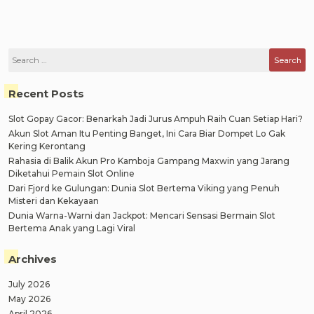
Search
for:
Recent Posts
Slot Gopay Gacor: Benarkah Jadi Jurus Ampuh Raih Cuan Setiap Hari?
Akun Slot Aman Itu Penting Banget, Ini Cara Biar Dompet Lo Gak
Kering Kerontang
Rahasia di Balik Akun Pro Kamboja Gampang Maxwin yang Jarang
Diketahui Pemain Slot Online
Dari Fjord ke Gulungan: Dunia Slot Bertema Viking yang Penuh
Misteri dan Kekayaan
Dunia Warna-Warni dan Jackpot: Mencari Sensasi Bermain Slot
Bertema Anak yang Lagi Viral
Archives
July 2026
May 2026
April 2026