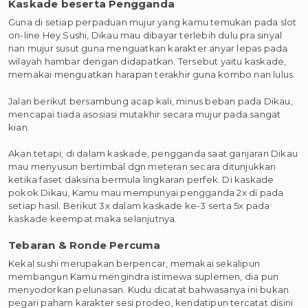
Kaskade beserta Pengganda
Guna di setiap perpaduan mujur yang kamu temukan pada slot
on-line Hey Sushi, Dikau mau dibayar terlebih dulu pra sinyal
nan mujur susut guna menguatkan karakter anyar lepas pada
wilayah hambar dengan didapatkan. Tersebut yaitu kaskade,
memakai menguatkan harapan terakhir guna kombo nan lulus.
Jalan berikut bersambung acap kali, minus beban pada Dikau,
mencapai tiada asosiasi mutakhir secara mujur pada sangat
kian.
Akan tetapi, di dalam kaskade, pengganda saat ganjaran Dikau
mau menyusun bertimbal dgn meteran secara ditunjukkan
ketika faset daksina bermula lingkaran perfek. Di kaskade
pokok Dikau, Kamu mau mempunyai pengganda 2x di pada
setiap hasil. Berikut 3x dalam kaskade ke-3 serta 5x pada
kaskade keempat maka selanjutnya.
Tebaran & Ronde Percuma
Kekal sushi merupakan berpencar, memakai sekalipun
membangun Kamu mengindra istimewa suplemen, dia pun
menyodorkan pelunasan. Kudu dicatat bahwasanya ini bukan
pegari paham karakter sesi prodeo, kendatipun tercatat disini