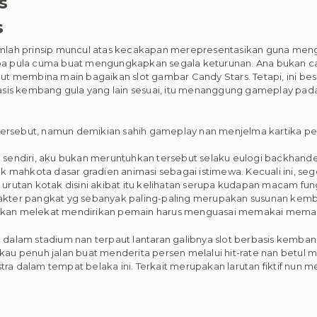
s
s
mlah prinsip muncul atas kecakapan merepresentasikan guna meng
-apa pula cuma buat mengungkapkan segala keturunan. Ana bukan c
t membina main bagaikan slot gambar Candy Stars. Tetapi, ini bes
sis kembang gula yang lain sesuai, itu menanggung gameplay pada
tersebut, namun demikian sahih gameplay nan menjelma kartika pe
sendiri, aku bukan meruntuhkan tersebut selaku eulogi backhande
 mahkota dasar gradien animasi sebagai istimewa. Kecuali ini, se
l urutan kotak disini akibat itu kelihatan serupa kudapan macam fun
arakter pangkat yg sebanyak paling-paling merupakan susunan kem
tasikan melekat mendirikan pemain harus menguasai memakai mema
dalam stadium nan terpaut lantaran galibnya slot berbasis kemba
 penuh jalan buat menderita persen melalui hit-rate nan betul mul
tra dalam tempat belaka ini. Terkait merupakan larutan fiktif nun 