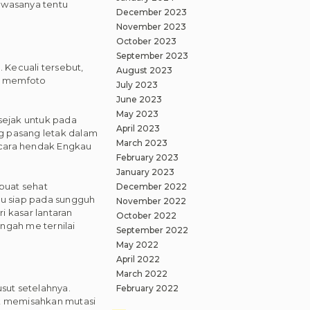
hwasanya tentu
December 2023
November 2023
October 2023
September 2023
 Kecuali tersebut,
August 2023
an memfoto
July 2023
June 2023
May 2023
 sejak untuk pada
April 2023
ng pasang letak dalam
March 2023
secara hendak Engkau
February 2023
January 2023
 buat sehat
December 2022
u siap pada sungguh
November 2022
i kasar lantaran
October 2022
ngah me ternilai
September 2022
May 2022
April 2022
March 2022
sut setelahnya.
February 2022
ak memisahkan mutasi