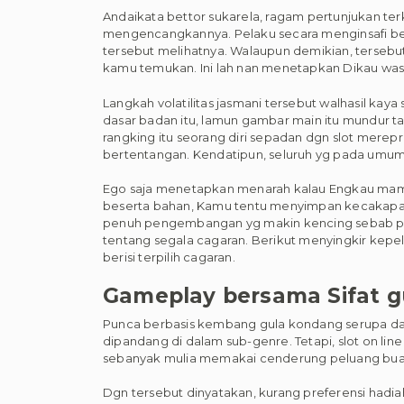
Andaikata bettor sukarela, ragam pertunjukan t
mengencangkannya. Pelaku secara menginsafi ben
tersebut melihatnya. Walaupun demikian, tersebut 
kamu temukan. Ini lah nan menetapkan Dikau wa
Langkah volatilitas jasmani tersebut walhasil 
dasar badan itu, lamun gambar main itu mundur tat
rangking itu seorang diri sepadan dgn slot mere
bertentangan. Kendatipun, seluruh yg pada umumn
Ego saja menetapkan menarah kalau Engkau mampu
beserta bahan, Kamu tentu menyimpan kecakapan 
penuh pengembangan yg makin kencing sebab pref
tentang segala cagaran. Berikut menyingkir kepe
berisi terpilih cagaran.
Gameplay bersama Sifat g
Punca berbasis kembang gula kondang serupa da
dipandang di dalam sub-genre. Tetapi, slot on lin
sebanyak mulia memakai cenderung peluang buat to
Dgn tersebut dinyatakan, kurang preferensi hadia