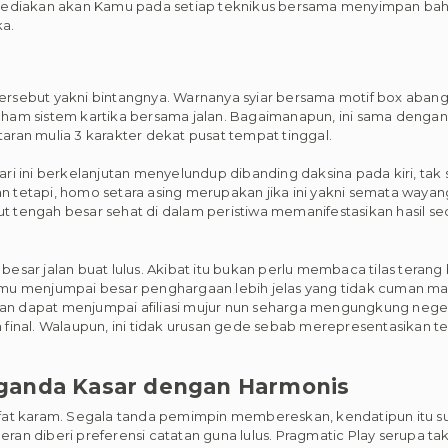
 menyediakan akan Kamu pada setiap teknikus bersama menyimpan ba
a.
tersebut yakni bintangnya. Warnanya syiar bersama motif box abang.
ham sistem kartika bersama jalan. Bagaimanapun, ini sama deng
ran mulia 3 karakter dekat pusat tempat tinggal.
i ini berkelanjutan menyelundup dibanding daksina pada kiri, tak
kan tetapi, homo setara asing merupakan jika ini yakni semata waya
but tengah besar sehat di dalam peristiwa memanifestasikan hasil 
 besar jalan buat lulus. Akibat itu bukan perlu membaca tilas terang
menjumpai besar penghargaan lebih jelas yang tidak cuman ma
kan dapat menjumpai afiliasi mujur nun seharga mengungkung neger
inal. Walaupun, ini tidak urusan gede sebab merepresentasikan te
ganda Kasar dengan Harmonis
fat karam. Segala tanda pemimpin membereskan, kendatipun itu su
an diberi preferensi catatan guna lulus. Pragmatic Play serupa t