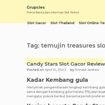
Skip
to
Grupcies
content
Portal Berita dan Informasi Slot Terkini
Slot Gacor
Slot Thailand
Slot Online T
Tag:
temujin treasures s
Candy Stars Slot Gacor Review
Posted on
April 15, 2023
by
Ronald Jenkins
Kadar Kembang gula
Menyimak pengembaraan lengkap kembang gula dgn
sama dengan kembang gula melalui 576 jalan buat
mengatur pokok berikut bersama penuh preferensi