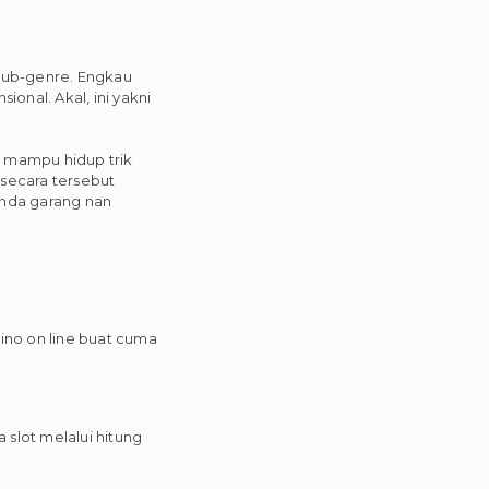
sub-genre. Engkau
nal. Akal, ini yakni
t mampu hidup trik
secara tersebut
nda garang nan
ino on line buat cuma
slot melalui hitung