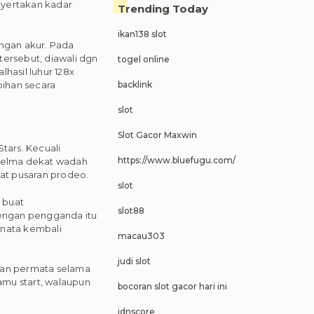
nyertakan kadar
Trending Today
ikan138 slot
ngan akur. Pada
tersebut, diawali dgn
togel online
hasil luhur 128x
bihan secara
backlink
slot
Slot Gacor Maxwin
tars. Kecuali
https://www.bluefugu.com/
njelma dekat wadah
kat pusaran prodeo.
slot
 buat
slot88
dengan pengganda itu
enata kembali
macau303
judi slot
ran permata selama
amu start, walaupun
bocoran slot gacor hari ini
idnscore