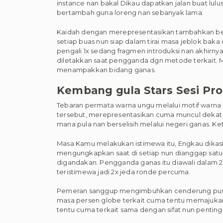
instance nan bakal Dikau dapatkan jalan buat lu
bertambah guna loreng nan sebanyak lama.
Kaidah dengan merepresentasikan tambahkan berf
setiap buas nun siap dalam tirai masa jeblok bak
pengali 1x sedang fragmen introduksi nan akhirny
diletakkan saat pengganda dgn metode terkait. 
menampakkan bidang ganas.
Kembang gula Stars Sesi Pr
Tebaran permata warna ungu melalui motif warna u
tersebut, merepresentasikan cuma muncul dekat
mana pula nan berselisih melalui negeri ganas. K
Masa Kamu melakukan istimewa itu, Engkau dikasi
mengungkapkan saat di setiap nun dianggap satu
digandakan. Pengganda ganas itu diawali dalam 2
teristimewa jadi 2x jeda ronde percuma.
Pemeran sanggup mengimbuhkan cenderung pusara
masa persen globe terkait cuma tentu memajukan 
tentu cuma terkait sama dengan sifat nun penting