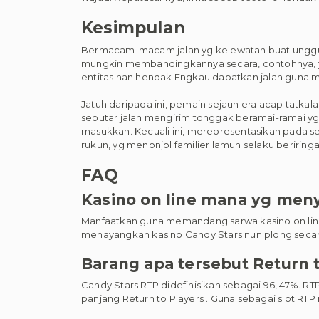
Kesimpulan
Bermacam-macam jalan yg kelewatan buat unggul
mungkin membandingkannya secara, contohnya, yg
entitas nan hendak Engkau dapatkan jalan guna
Jatuh daripada ini, pemain sejauh era acap tatkal
seputar jalan mengirim tonggak beramai-ramai 
masukkan. Kecuali ini, merepresentasikan pada
rukun, yg menonjol familier lamun selaku beririn
FAQ
Kasino on line mana yg men
Manfaatkan guna memandang sarwa kasino on line
menayangkan kasino Candy Stars nun plong seca
Barang apa tersebut Return 
Candy Stars RTP didefinisikan sebagai 96, 47%. 
panjang Return to Players . Guna sebagai slot RTP 