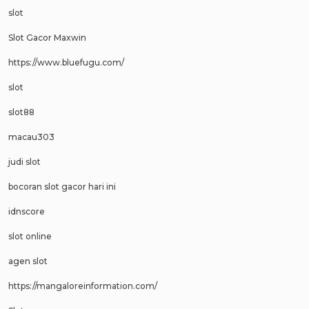
slot
Slot Gacor Maxwin
https://www.bluefugu.com/
slot
slot88
macau303
judi slot
bocoran slot gacor hari ini
idnscore
slot online
agen slot
https://mangaloreinformation.com/