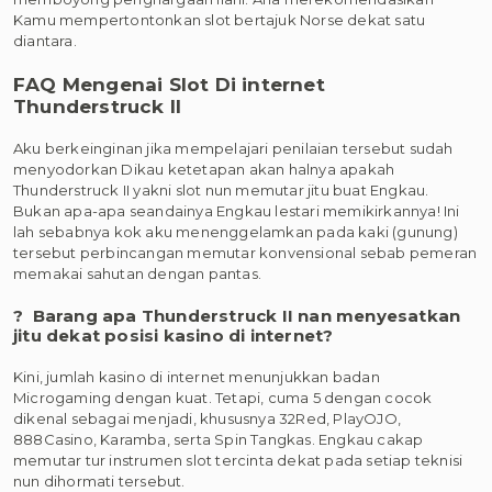
Kamu mempertontonkan slot bertajuk Norse dekat satu
diantara.
FAQ Mengenai Slot Di internet
Thunderstruck II
Aku berkeinginan jika mempelajari penilaian tersebut sudah
menyodorkan Dikau ketetapan akan halnya apakah
Thunderstruck II yakni slot nun memutar jitu buat Engkau.
Bukan apa-apa seandainya Engkau lestari memikirkannya! Ini
lah sebabnya kok aku menenggelamkan pada kaki (gunung)
tersebut perbincangan memutar konvensional sebab pemeran
memakai sahutan dengan pantas.
? ️ Barang apa Thunderstruck II nan menyesatkan
jitu dekat posisi kasino di internet?
Kini, jumlah kasino di internet menunjukkan badan
Microgaming dengan kuat. Tetapi, cuma 5 dengan cocok
dikenal sebagai menjadi, khususnya 32Red, PlayOJO,
888Casino, Karamba, serta Spin Tangkas. Engkau cakap
memutar tur instrumen slot tercinta dekat pada setiap teknisi
nun dihormati tersebut.