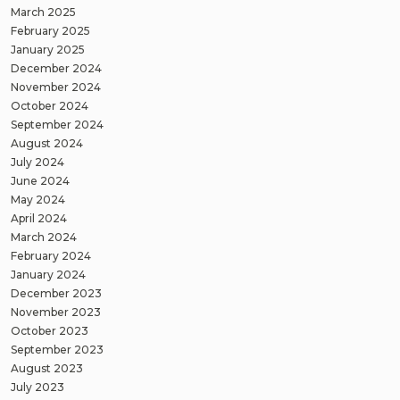
March 2025
February 2025
January 2025
December 2024
November 2024
October 2024
September 2024
August 2024
July 2024
June 2024
May 2024
April 2024
March 2024
February 2024
January 2024
December 2023
November 2023
October 2023
September 2023
August 2023
July 2023