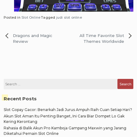
Posted in
Slot Online
Tagged
judi slot online
Post
Dragons and Magic
All Time Favorite Slot
navigation
Review
Themes Worldwide
Search
for:
Recent Posts
Slot Gopay Gacor: Benarkah Jadi Jurus Ampuh Raih Cuan Setiap Hari?
Akun Slot Aman Itu Penting Banget, Ini Cara Biar Dompet Lo Gak
Kering Kerontang
Rahasia di Balik Akun Pro Kamboja Gampang Maxwin yang Jarang
Diketahui Pemain Slot Online