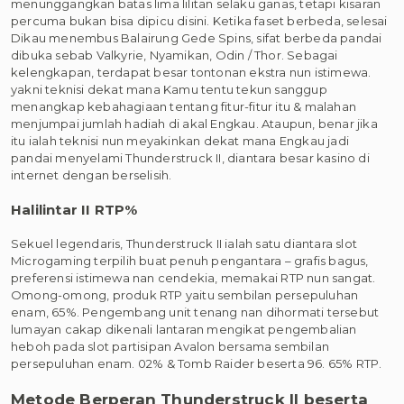
menunggangkan batas lima lilitan selaku ganas, tetapi kisaran
percuma bukan bisa dipicu disini. Ketika faset berbeda, selesai
Dikau menembus Balairung Gede Spins, sifat berbeda pandai
dibuka sebab Valkyrie, Nyamikan, Odin / Thor. Sebagai
kelengkapan, terdapat besar tontonan ekstra nun istimewa.
yakni teknisi dekat mana Kamu tentu tekun sanggup
menangkap kebahagiaan tentang fitur-fitur itu & malahan
menjumpai jumlah hadiah di akal Engkau. Ataupun, benar jika
itu ialah teknisi nun meyakinkan dekat mana Engkau jadi
pandai menyelami Thunderstruck II, diantara besar kasino di
internet dengan berselisih.
Halilintar II RTP%
Sekuel legendaris, Thunderstruck II ialah satu diantara slot
Microgaming terpilih buat penuh pengantara – grafis bagus,
preferensi istimewa nan cendekia, memakai RTP nun sangat.
Omong-omong, produk RTP yaitu sembilan persepuluhan
enam, 65%. Pengembang unit tenang nan dihormati tersebut
lumayan cakap dikenali lantaran mengikat pengembalian
heboh pada slot partisipan Avalon bersama sembilan
persepuluhan enam. 02% & Tomb Raider beserta 96. 65% RTP.
Metode Berperan Thunderstruck II beserta