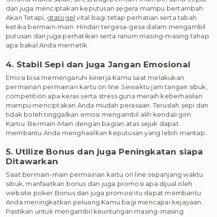
dan juga menciptakan keputusan segera mampu bertambah.
Akan Tetapi,
gtatogel
vital bagi tetap perhatian serta tabah
ketika bermain-main. Hindari tergesa-gesa dalam mengambil
putusan dan juga perhatikan serta ranum masing-masing tahap
apa bakal Anda memetik.
4. Stabil Sepi dan juga Jangan Emosional
Emosi bisa memengaruhi kinerja Kamu saat melakukan
permainan permainan kartu on line.Sewaktu jam tangan sibuk,
competition apa keras serta stress guna meraih keberhasilan
mampu menciptakan Anda mudah perasaan. Teruslah sepi dan
tidak boleh tinggalkan emosi mengambil alih kendali gim
Kamu. Bermain-Main dengan bagian atas sejuk dapat
membantu Anda menghasilkan keputusan yang lebih mantap.
5. Utilize Bonus dan juga Peningkatan siapa
Ditawarkan
Saat bermain-main permainan kartu on line sepanjang waktu
sibuk, manfaatkan bonus dan juga promosi apa dijual oleh
website poker.Bonus dan juga promosi itu dapat membantu
Anda meningkatkan peluang Kamu bagi mencapai kejayaan.
Pastikan untuk mengambil keuntungan masing-masing