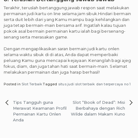
Terakhir, teruslah bertanggung jawab respon saat melakukan
permainan judi kartu on line selama jam sibuk.Hindari bermain
serta duit lebih dari yang Kamu mampu bagi kehilangkan dan
juga tetap bermain-main bersama arif. Ingatlah kalau tujuan
pokok asal bermain permainan kartu ialah bagi bersenang-
senang serta merasakan game.
Dengan mengaplikasikan saran bermain judi kartu onlen
selama waktu sibuk di di atas, Anda dapat memperbaiki
peluang Kamu guna mencapai kejayaan. Kenanglah bagi ajeg
fokus, diam, dan juga tahan hati saat bermain-main. Selamat
melakukan permainan dan juga harap berhasil!
Posted in
Slot Terbaik
Tagged
situs judi slot terbaik dan terpercaya no 1
Post
Tips Tangguh guna
Slot “Book of Dead”: Misi
navigation
Merawat Keamanan Profil
Berbahaya dengan Rich
Permainan Kartu Onlen
Wilde dalam Makam Kuno
Anda