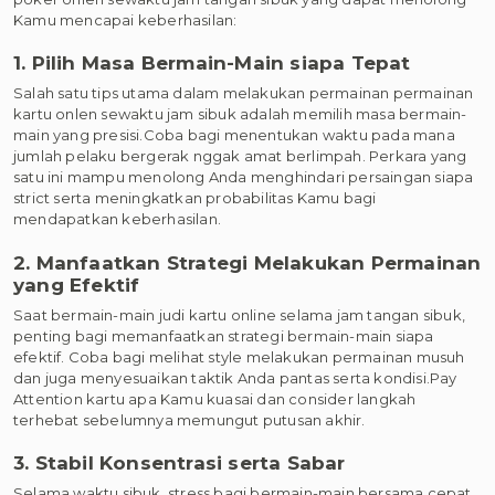
Kamu mencapai keberhasilan:
1. Pilih Masa Bermain-Main siapa Tepat
Salah satu tips utama dalam melakukan permainan permainan
kartu onlen sewaktu jam sibuk adalah memilih masa bermain-
main yang presisi.Coba bagi menentukan waktu pada mana
jumlah pelaku bergerak nggak amat berlimpah. Perkara yang
satu ini mampu menolong Anda menghindari persaingan siapa
strict serta meningkatkan probabilitas Kamu bagi
mendapatkan keberhasilan.
2. Manfaatkan Strategi Melakukan Permainan
yang Efektif
Saat bermain-main judi kartu online selama jam tangan sibuk,
penting bagi memanfaatkan strategi bermain-main siapa
efektif. Coba bagi melihat style melakukan permainan musuh
dan juga menyesuaikan taktik Anda pantas serta kondisi.Pay
Attention kartu apa Kamu kuasai dan consider langkah
terhebat sebelumnya memungut putusan akhir.
3. Stabil Konsentrasi serta Sabar
Selama waktu sibuk, stress bagi bermain-main bersama cepat