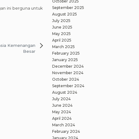
October 2025
September 2025
an ini berguna untuk
August 2025
July 2025
June 2025
May 2025
April 2025
hasia Kemenangan
March 2025
Besar
February 2025
January 2025
December 2024
November 2024
October 2024
September 2024
August 2024
July 2024
June 2024
May 2024
April 2024
March 2024
February 2024
January 2024