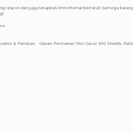
g respon dan juga tetapkan limit internal bertaruh.Semoga karang
g!
aru
nalisis & Panduan
Ulasan Permainan Slot Gacor 300 Shields: Ra