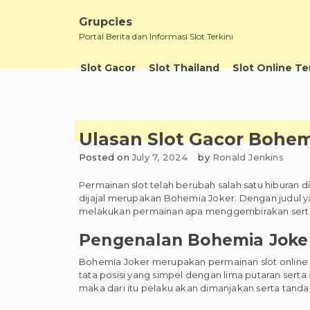
Skip
to
Grupcies
content
Portal Berita dan Informasi Slot Terkini
Slot Gacor
Slot Thailand
Slot Online T
Ulasan Slot Gacor Bohem
Posted on
July 7, 2024
by
Ronald Jenkins
Permainan slot telah berubah salah satu hiburan
dijajal merupakan Bohemia Joker. Dengan judul 
melakukan permainan apa menggembirakan sert
Pengenalan Bohemia Joke
Bohemia Joker merupakan permainan slot online s
tata posisi yang simpel dengan lima putaran serta 
maka dari itu pelaku akan dimanjakan serta tan