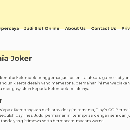
erpercaya
Judi Slot Online
About Us
Contact Us
Pri
ia Joker
 dikenal di kelompok penggemar judi onlen. salah satu game slot y
yang unik serta desain yang memesona, permainan ini menyediak
a mengasyikkan kepada kelompok pelakunya.
r
iapa dikembangkan oleh provider gim ternama, Play’n GO.Permaina
sepuluh pay lines. Judul permainan ini terinspirasi dengan seni dan 
da-tanda yang istimewa serta bermacam-macam warna.