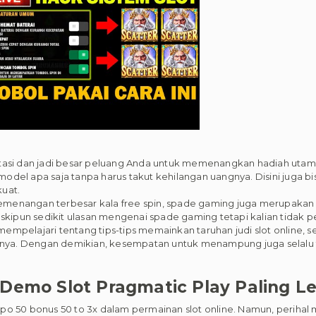
ptasi dan jadi besar peluang Anda untuk memenangkan hadiah uta
 model apa saja tanpa harus takut kehilangan uangnya. Disini juga b
uat.
menangan terbesar kala free spin, spade gaming juga merupakan d
eskipun sedikit ulasan mengenai spade gaming tetapi kalian tidak 
mpelajari tentang tips-tips memainkan taruhan judi slot online, s
ya. Dengan demikian, kesempatan untuk menampung juga selalu 
r Demo Slot Pragmatic Play Paling 
po 50 bonus 50 to 3x dalam permainan slot online. Namun, periha