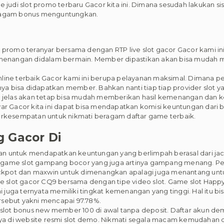
 judi slot promo terbaru Gacor kita ini. Dimana sesudah lakukan si
eragam bonus menguntungkan.
 promo teranyar bersama dengan RTP live slot gacor Gacor kami in
enangan didalam bermain. Member dipastikan akan bisa mudah m
t online terbaik Gacor kami ini berupa pelayanan maksimal. Dimana 
 bisa didapatkan member. Bahkan nanti tiap tiap provider slot ya
tinya jelas akan tetap bisa mudah memberikan hasil kemenangan dan 
yar Gacor kita ini dapat bisa mendapatkan komisi keuntungan dar
berkesempatan untuk nikmati beragam daftar game terbaik.
g Gacor Di
n untuk mendapatkan keuntungan yang berlimpah berasal dari ja
ari game slot gampang bocor yang juga artinya gampang menang. Pe
kpot dan maxwin untuk dimenangkan apalagi juga menantang untu
te slot gacor CQ9 bersama dengan tipe video slot. Game slot Happ
i juga ternyata memiliki tingkat kemenangan yang tinggi. Hal itu bis
tersebut yakni mencapai 97.78%.
 slot bonus new member 100 di awal tanpa deposit. Daftar akun de
anya di website resmi slot demo. Nikmati segala macam kemudahan 