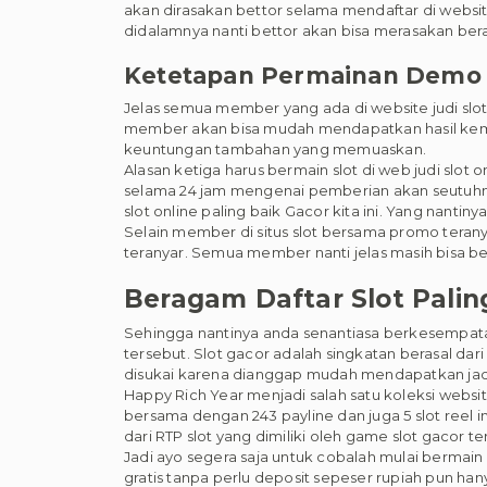
akan dirasakan bettor selama mendaftar di website
didalamnya nanti bettor akan bisa merasakan b
Ketetapan Permainan Demo
Jelas semua member yang ada di website judi slot
member akan bisa mudah mendapatkan hasil kem
keuntungan tambahan yang memuaskan.
Alasan ketiga harus bermain slot di web judi slo
selama 24 jam mengenai pemberian akan seutuhnya
slot online paling baik Gacor kita ini. Yang nan
Selain member di situs slot bersama promo teran
teranyar. Semua member nanti jelas masih bisa 
Beragam Daftar Slot Palin
Sehingga nantinya anda senantiasa berkesempata
tersebut. Slot gacor adalah singkatan berasal d
disukai karena dianggap mudah mendapatkan jac
Happy Rich Year menjadi salah satu koleksi websi
bersama dengan 243 payline dan juga 5 slot reel in
dari RTP slot yang dimiliki oleh game slot gacor 
Jadi ayo segera saja untuk cobalah mulai bermain
gratis tanpa perlu deposit sepeser rupiah pun h