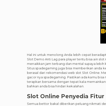
Hal ini untuk menolong Anda lebih cepat berada
Slot Demo Anti Lag para player tentu bisa ain slot
menaikkan jam terbang dan mental supaya lebih k
Situs spadegaming juga bisa memberikan anda ke
berasal dari rekomendasi web slot Slot Online. M
gacor nya spadegaming. Pastikan ada kamu bisa me
terapkan bersama dengan tepat kala memainkann
bahkan anda bisa hindari kekalahan.
Slot Online Penyedia Fitu
Semua bettor bakal diberikan peluang nikmati de