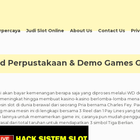
erpercaya
Judi Slot Online
About Us
Contact Us
Pri
d Perpustakaan & Demo Games Gr
mi akan bayar kemenangan berapa saja yang diproses melalui WD d
ini meningkat hingga membuat kasino-kasino berlomba-lomba menar
sin slot di dunia berawal dari seorang Pria bernama Charles Fey. 
ng mana mesin ini di lengkapi bersama 3 Reel dan 1 Pay Lines yang t
lainnya untuk memamerkan game ini, caranya pun mudah penggu
al dari total taruhan untuk mendapatkan 3 simbol Tiga Berlian.