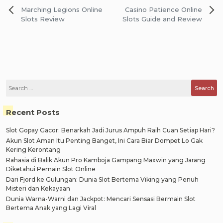
Post
Marching Legions Online
Casino Patience Online
navigation
Slots Review
Slots Guide and Review
Search
for:
Recent Posts
Slot Gopay Gacor: Benarkah Jadi Jurus Ampuh Raih Cuan Setiap Hari?
Akun Slot Aman Itu Penting Banget, Ini Cara Biar Dompet Lo Gak
Kering Kerontang
Rahasia di Balik Akun Pro Kamboja Gampang Maxwin yang Jarang
Diketahui Pemain Slot Online
Dari Fjord ke Gulungan: Dunia Slot Bertema Viking yang Penuh
Misteri dan Kekayaan
Dunia Warna-Warni dan Jackpot: Mencari Sensasi Bermain Slot
Bertema Anak yang Lagi Viral