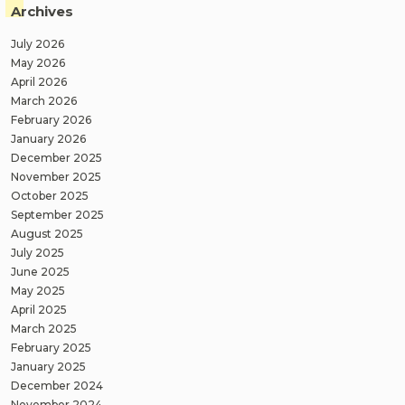
Archives
July 2026
May 2026
April 2026
March 2026
February 2026
January 2026
December 2025
November 2025
October 2025
September 2025
August 2025
July 2025
June 2025
May 2025
April 2025
March 2025
February 2025
January 2025
December 2024
November 2024