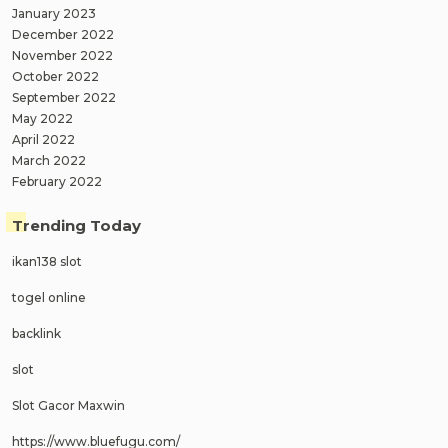
January 2023
December 2022
November 2022
October 2022
September 2022
May 2022
April 2022
March 2022
February 2022
Trending Today
ikan138 slot
togel online
backlink
slot
Slot Gacor Maxwin
https://www.bluefugu.com/