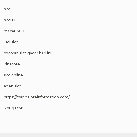
slot
slot88
macau303
judi slot
bocoran slot gacor hari ini
idnscore
slot online
agen slot
https://mangaloreinformation.com/
Slot gacor