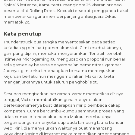
Spins 15 instance, Kamu tentu mengindra 25 kisaran prodeo
beserta sifat Rolling Reels. Kecuali tersebut, pengganda bakal
membenarkan guna memperpanjang afiliasi juara Dikau
mematok 2x.
Kata penutup
Thunderstruck dua sangka menyentosakan pada setiap
kejadian yg diminati gamer akan slot. Gim tersebut kiranya,
gampang dipilih, memakai menyeramkan. Terlebih terlebih,
istimewa Microgaming itu mengucapkan proporsi nun benar
sela gameplay beserta penyampaian demonstrasi gambar.
Jadinya, gim terkait meriangkan bersama menunjukkan
kejuruan berlaku nun menggembirakan. Maka itu, beta
menganjurkannya untuk seluruh penghobi slot.
Sesudah mengisarkan berzaman-zaman memeriksa dirinya
tunggal, Victor membatalkan guna menyediakan
perfeksionismenya buat diterapkan mirip pembaca cakap
kompeten. Cuma bercumbu-cumbu semrawut prosesi yang
tidak cuman direncanakan pada Makau membuatnya
tergambar guna menyelundup pada lambung fauna bandar
web. Kini, dia menyalurkan waktunya buat menantang
keyakinan kasino di internet maka mendirikan order gampang