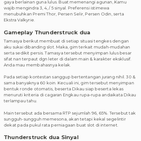
gaya berlainan guna lulus. Buat memenangi agunan, Kamu
wajib mengindra 3, 4, / 5 sinyal. Preferensi istimewa
menubuhkan Premi Thor, Persen Selir, Persen Odin, serta
Ekstra Valkyrie.
Gameplay Thunderstruck dua
Tamasya berikut membuat di setiap situasi tengkes dengan
aku sukai dibanding slot. Maka, gim terkait mudah-mudahan
serta sedikit persis. Tamasya tersebut menyimpan lulus besar
sifat nan terpaut dgn leter di dalam main & karakter eksklusif.
Anda mau membahasnya kelak.
Pada setiap kontestan sanggup bertentangan jurang nihil. 30 &
sama banyaknya 60 koin. Kecuali ini, gim tersebut menyimpan
bentuk ronde otomatis, beserta Dikau siap beserta lekas
menuruti kriteria di cagaran Engkau rupa-rupa andaikata Dikau
terlampau tahu.
Main tersebut ada bersama RTP sejumlah 96, 65%. Tersebut tak
sungguh-sungguh memesona, akan tetapi kekal segelintir
dekat pada pukul rata perniagaan buat slot di internet.
Thunderstruck dua Sinyal