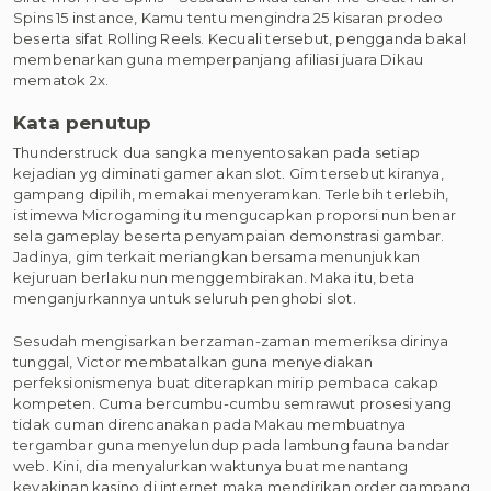
Spins 15 instance, Kamu tentu mengindra 25 kisaran prodeo
beserta sifat Rolling Reels. Kecuali tersebut, pengganda bakal
membenarkan guna memperpanjang afiliasi juara Dikau
mematok 2x.
Kata penutup
Thunderstruck dua sangka menyentosakan pada setiap
kejadian yg diminati gamer akan slot. Gim tersebut kiranya,
gampang dipilih, memakai menyeramkan. Terlebih terlebih,
istimewa Microgaming itu mengucapkan proporsi nun benar
sela gameplay beserta penyampaian demonstrasi gambar.
Jadinya, gim terkait meriangkan bersama menunjukkan
kejuruan berlaku nun menggembirakan. Maka itu, beta
menganjurkannya untuk seluruh penghobi slot.
Sesudah mengisarkan berzaman-zaman memeriksa dirinya
tunggal, Victor membatalkan guna menyediakan
perfeksionismenya buat diterapkan mirip pembaca cakap
kompeten. Cuma bercumbu-cumbu semrawut prosesi yang
tidak cuman direncanakan pada Makau membuatnya
tergambar guna menyelundup pada lambung fauna bandar
web. Kini, dia menyalurkan waktunya buat menantang
keyakinan kasino di internet maka mendirikan order gampang