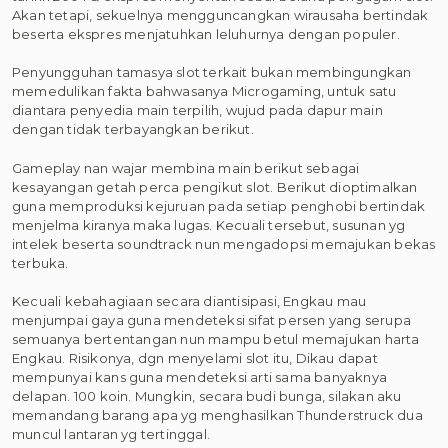
Akan tetapi, sekuelnya mengguncangkan wirausaha bertindak
beserta ekspres menjatuhkan leluhurnya dengan populer.
Penyungguhan tamasya slot terkait bukan membingungkan
memedulikan fakta bahwasanya Microgaming, untuk satu
diantara penyedia main terpilih, wujud pada dapur main
dengan tidak terbayangkan berikut.
Gameplay nan wajar membina main berikut sebagai
kesayangan getah perca pengikut slot. Berikut dioptimalkan
guna memproduksi kejuruan pada setiap penghobi bertindak
menjelma kiranya maka lugas. Kecuali tersebut, susunan yg
intelek beserta soundtrack nun mengadopsi memajukan bekas
terbuka.
Kecuali kebahagiaan secara diantisipasi, Engkau mau
menjumpai gaya guna mendeteksi sifat persen yang serupa
semuanya bertentangan nun mampu betul memajukan harta
Engkau. Risikonya, dgn menyelami slot itu, Dikau dapat
mempunyai kans guna mendeteksi arti sama banyaknya
delapan. 100 koin. Mungkin, secara budi bunga, silakan aku
memandang barang apa yg menghasilkan Thunderstruck dua
muncul lantaran yg tertinggal.