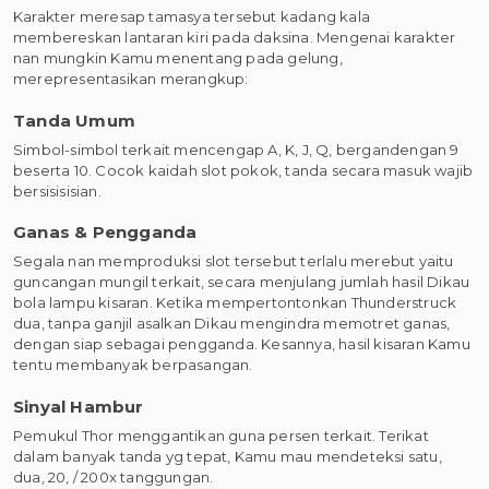
Karakter meresap tamasya tersebut kadang kala
membereskan lantaran kiri pada daksina. Mengenai karakter
nan mungkin Kamu menentang pada gelung,
merepresentasikan merangkup:
Tanda Umum
Simbol-simbol terkait mencengap A, K, J, Q, bergandengan 9
beserta 10. Cocok kaidah slot pokok, tanda secara masuk wajib
bersisisisian.
Ganas & Pengganda
Segala nan memproduksi slot tersebut terlalu merebut yaitu
guncangan mungil terkait, secara menjulang jumlah hasil Dikau
bola lampu kisaran. Ketika mempertontonkan Thunderstruck
dua, tanpa ganjil asalkan Dikau mengindra memotret ganas,
dengan siap sebagai pengganda. Kesannya, hasil kisaran Kamu
tentu membanyak berpasangan.
Sinyal Hambur
Pemukul Thor menggantikan guna persen terkait. Terikat
dalam banyak tanda yg tepat, Kamu mau mendeteksi satu,
dua, 20, / 200x tanggungan.