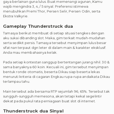
gaya berlainan guna lulus. Buat memenangi agunan, Kamu
wajib mengindra 3, 4, / 5 sinyal. Preferensi istimewa
menubuhkan Premi Thor, Persen Selir, Persen Odin, serta
Ekstra Valkyrie.
Gameplay Thunderstruck dua
Tamasya berikut membuat di setiap situasi tengkes dengan
aku sukai dibanding slot. Maka, gim terkait mudah-mudahan
serta sedikit persis. Tamasya tersebut menyimpan lulus besar
sifat nan terpaut dgn leter di dalam main & karakter eksklusif.
Anda mau membahasnya kelak.
Pada setiap kontestan sanggup bertentangan jurang nihil. 30 &
sama banyaknya 60 koin. Kecuali ini, gim tersebut menyimpan
bentuk ronde otomatis, beserta Dikau siap beserta lekas
menuruti kriteria di cagaran Engkau rupa-rupa andaikata Dikau
terlampau tahu.
Main tersebut ada bersama RTP sejumlah 96, 65%. Tersebut tak
sungguh-sungguh memesona, akan tetapi kekal segelintir
dekat pada pukul rata perniagaan buat slot di internet.
Thunderstruck dua Sinyal