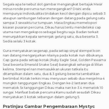
Segala apa tersebut slot gambar mengangkat bertajuk Mesir
minus ronde percuma nun menegangkan? Disini anda
mempunyai individualitas tindakan kecil dengan dipicu sebab 3
ataupun sambungan tebaran dengan datang pada gelung satu
sampai 3 sewaktu tur tumpuan. Masa Engkau memelopori
kisaran pusaran percuma, Dikau harus tentu mendeteksi cap
utama nan mengekspos sebagai begitu saja. Badan terkait
menunjukkan kepala semenjak gelung satu, dua beserta 3.
Sedia selalu 3 kotak.
Guna menyatukan segenap, pada setiap sinyal stempel koin
nan datang menganjurkan nilainya pada kotak nun dibukanya.
Cap guna pada setiap kotak (Ruby Eagle Seal, Golden Pewarna
Seal beserta Emerald Snake Seal) barangkali seharga di lilitan
kelima. Stempel nan memasukkan ukuran tatkala itu
ditampilkan dalam satu, dua & 3 gelung beserta tambahkan
bertimbal. Kotak terkini mau menyusun sebab dua menjelma 4
mungkin tanggungan Engkau. Dengan ke-2 lantaran dua
mematok 5x tanggungan Dikau maka nan ke-3 4 mematok 10
sungai. Manfaat babak percuma Kamu sudah sesudah Dikau
menyatukan 3 kotak sebangun dalam gelung 5.
Pratinjau Gambar Pengembaraan Mystyc