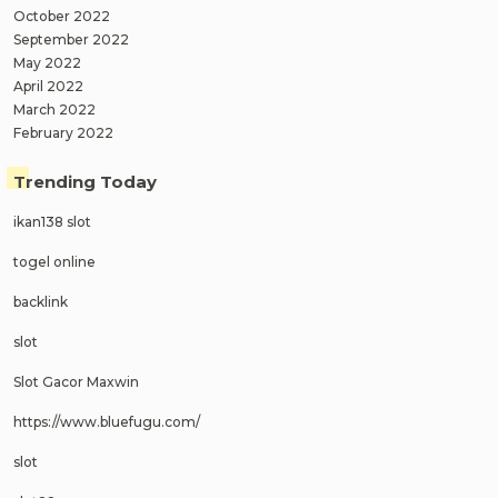
October 2022
September 2022
May 2022
April 2022
March 2022
February 2022
Trending Today
ikan138 slot
togel online
backlink
slot
Slot Gacor Maxwin
https://www.bluefugu.com/
slot