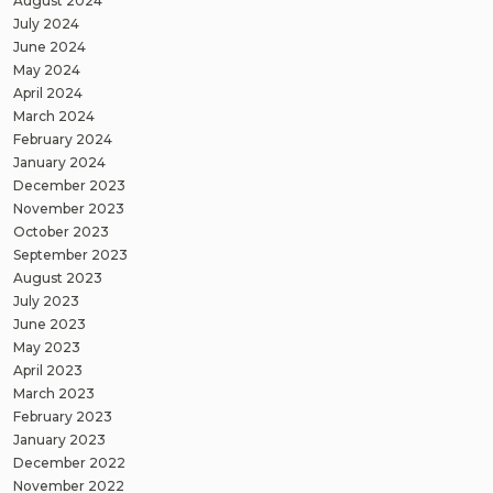
August 2024
July 2024
June 2024
May 2024
April 2024
March 2024
February 2024
January 2024
December 2023
November 2023
October 2023
September 2023
August 2023
July 2023
June 2023
May 2023
April 2023
March 2023
February 2023
January 2023
December 2022
November 2022