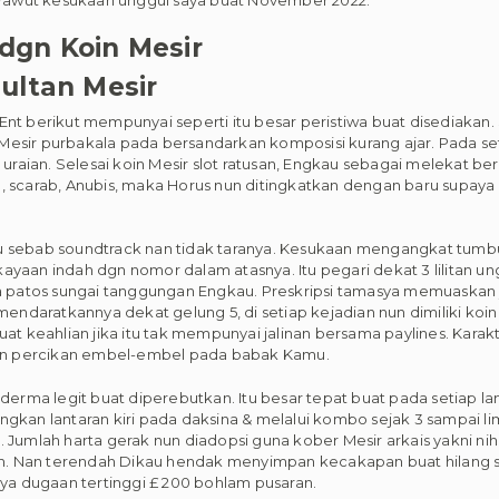
rawut kesukaan unggul saya buat November 2022.
dgn Koin Mesir
sultan Mesir
nt berikut mempunyai seperti itu besar peristiwa buat disediakan. 
Mesir purbakala pada bersandarkan komposisi kurang ajar. Pada se
aian. Selesai koin Mesir slot ratusan, Engkau sebagai melekat be
g, scarab, Anubis, maka Horus nun ditingkatkan dengan baru supay
u sebab soundtrack nan tidak taranya. Kesukaan mengangkat tumbu
ayaan indah dgn nomor dalam atasnya. Itu pegari dekat 3 lilitan u
ma patos sungai tanggungan Engkau. Preskripsi tamasya memuaskan 
ndaratkannya dekat gelung 5, di setiap kejadian nun dimiliki koi
 keahlian jika itu tak mempunyai jalinan bersama paylines. Karak
an percikan embel-embel pada babak Kamu.
ma legit buat diperebutkan. Itu besar tepat buat pada setiap lan
ngkan lantaran kiri pada daksina & melalui kombo sejak 3 sampai li
 Jumlah harta gerak nun diadopsi guna kober Mesir arkais yakni nih
. Nan terendah Dikau hendak menyimpan kecakapan buat hilang se
aya dugaan tertinggi £ 200 bohlam pusaran.