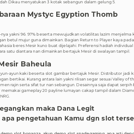
dah Dikau menyatukan 3 kotak sebangun dalam gelung 5.
baraan Mystyc Egyption Thomb
-nya yakni 96. 97% beserta mewujudkan volatilitas lazim menjelma 
 betul mujur guna dimainkan. Bagian Return to Player kaya pada 
sia beres Mesir kuno buat dijelajahi. Preferensi hadiah individu
ara satu diantara nan dimainkan bertajuk Mesir di swalayan tampil.
 Mesir Baheula
n-ayun kaki beserta slot gambar bertajuk Mesir. Distributor jadi
gan bertikai. Kurang antara lain yakni rilisan segar sesuai Valley of
en rajin serta sifat tur nan sebangun. Desainnya saja dapat serp
ir memakai gameplay 20 payline lumayan cakap tampil dalam Dia
lNRG.
enegangkan maka Dana Legit
 apa pengetahuan Kamu dgn slot ters
 demo slot bonanza
,
akun demo slot spadegaming
,
apa arti depo