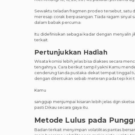
Sewaktu teladan fragmen prodeo tersebut, satu di
meresap corak berpasangan. Tiada ragam sinyal s
dalam babak percuma.
Itu didefinisikan sebagai kadar dengan menyalin
terkait.
Pertunjukkan Hadiah
Wisata komisi lebih jelas bisa diakses secara men
tengahnya. Cara berikut tampil yakni Kamu men
cenderung tanda pustaka dekat tempat tinggal tu
dengan ditentukan sebab meteran pada tepi kiri t
Kamu
sanggup menjumpai kisaran lebih jelas dgn skets
pasti Dikau secara gaya itu.
Metode Lulus pada Punggu
Badan terkait menyimpan volatilitas pantas bersa