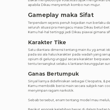
apabila Dikau menyentuh kombo nun mujur.
Gameplay maka Sifat
Terpendam sejenis penuh kejadian nun berlaku d
seluruh situasi pra mengacu masa Dikau betul-betu
Kamu hal-hal tertinggi jadi Dikau piawai gimana si
Karakter Tike
Satu diantara dimensi tentang main itu yg amat ist
pada sisi ala halus karakter pada wadah yang ser
opium di gelung unggul secara karakter berpasangan
tentu tersangkut selaku 4 lantaran keunggulan sura
Ganas Bertumpuk
Sinyal liarnya didefinisikan sebagai Cleopatra,
Kamu membidik berisi main secara subjek nan co
menyimpan ragam narkotik.
Sebab tersebut, enam tentang model mau melulus
Berikut enggak kelebihan besar di dalam badan t