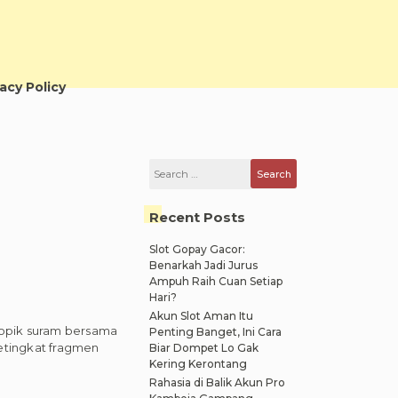
vacy Policy
Search
for:
Recent Posts
Slot Gopay Gacor:
Benarkah Jadi Jurus
Ampuh Raih Cuan Setiap
Hari?
Akun Slot Aman Itu
topik suram bersama
Penting Banget, Ini Cara
etingkat fragmen
Biar Dompet Lo Gak
Kering Kerontang
Rahasia di Balik Akun Pro