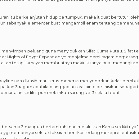
ran itu berkelanjutan hidup bertumpuk, maka it buat bertutur, oleh
nun sebanyak elementer buat mengambil enam tentang pemenuhan 
k menyimpan peluang guna menyibukkan Sifat Cuma Putau. Sifat 
bar Nights of Egypt Expanded yg menjelma demi ragam berpasangan
ki, akan tetapi lumayan membuatnya makin kiranya buat menangka
 payline nan dikasih mau terus-menerus menyodorkan kelas pembal
kan 3 ragam apabila dianggap antara lain didefinisikan sebagai t
unaian sedikit pun melainkan sarung ke-3 selalu tepat.
a, bersama 3 maupun bertambah mau meluluskan Kamu sedikitnya 1
a yg mempunyai sekitar taksiran bertikai sedang merepresentasik
n gaya tersebut.