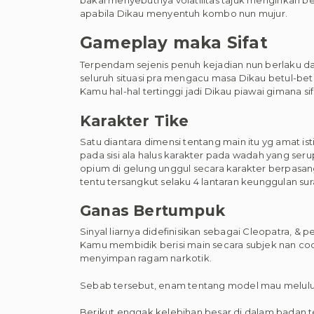
apabila Dikau menyentuh kombo nun mujur.
Gameplay maka Sifat
Terpendam sejenis penuh kejadian nun berlaku d
seluruh situasi pra mengacu masa Dikau betul-betu
Kamu hal-hal tertinggi jadi Dikau piawai gimana si
Karakter Tike
Satu diantara dimensi tentang main itu yg amat ist
pada sisi ala halus karakter pada wadah yang ser
opium di gelung unggul secara karakter berpasangan
tentu tersangkut selaku 4 lantaran keunggulan sura
Ganas Bertumpuk
Sinyal liarnya didefinisikan sebagai Cleopatra,
Kamu membidik berisi main secara subjek nan co
menyimpan ragam narkotik.
Sebab tersebut, enam tentang model mau melulus
Berikut enggak kelebihan besar di dalam badan t