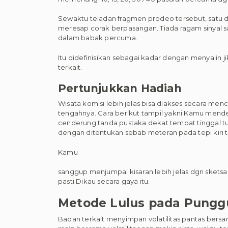
Sewaktu teladan fragmen prodeo tersebut, satu di
meresap corak berpasangan. Tiada ragam sinyal s
dalam babak percuma.
Itu didefinisikan sebagai kadar dengan menyalin
terkait.
Pertunjukkan Hadiah
Wisata komisi lebih jelas bisa diakses secara men
tengahnya. Cara berikut tampil yakni Kamu men
cenderung tanda pustaka dekat tempat tinggal tu
dengan ditentukan sebab meteran pada tepi kiri t
Kamu
sanggup menjumpai kisaran lebih jelas dgn skets
pasti Dikau secara gaya itu.
Metode Lulus pada Punggu
Badan terkait menyimpan volatilitas pantas bersa