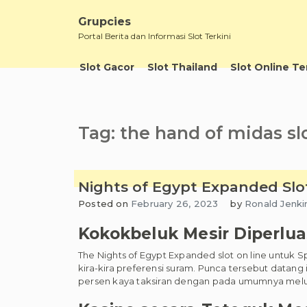
Skip
to
Grupcies
content
Portal Berita dan Informasi Slot Terkini
Slot Gacor
Slot Thailand
Slot Online T
Tag:
the hand of midas s
Nights of Egypt Expanded Slo
Posted on
February 26, 2023
by
Ronald Jenki
Kokokbeluk Mesir Diperlua
The Nights of Egypt Expanded slot on line untuk
kira-kira preferensi suram. Punca tersebut data
persen kaya taksiran dengan pada umumnya me