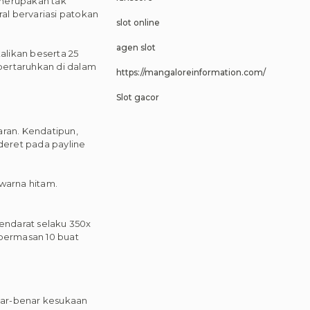
n merupakan tak
al bervariasi patokan
slot online
agen slot
kalikan beserta 25
pertaruhkan di dalam
https://mangaloreinformation.com/
Slot gacor
aran. Kendatipun,
deret pada payline
warna hitam.
mendarat selaku 350x
n permasan 10 buat
nar-benar kesukaan