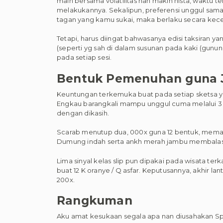
main bersama volatilitas nan makin nista, waktu t
melakukannya. Sekalipun, preferensi unggul sama
tagan yang kamu sukai, maka berlaku secara kec
Tetapi, harus diingat bahwasanya edisi taksiran yan
(seperti yg sah di dalam susunan pada kaki (gun
pada setiap sesi.
Bentuk Pemenuhan guna J
Keuntungan terkemuka buat pada setiap sketsa yai
Engkau barangkali mampu unggul cuma melalui 3 
dengan dikasih.
Scarab menutup dua, 000x guna 12 bentuk, memak
Dumung indah serta ankh merah jambu membalas p
Lima sinyal kelas slip pun dipakai pada wisata t
buat 12 K oranye / Q asfar. Keputusannya, akhir l
200x.
Rangkuman
Aku amat kesukaan segala apa nan diusahakan Sp