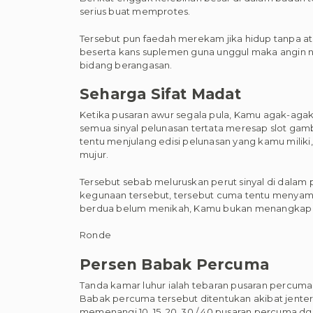
serius buat memprotes.
Tersebut pun faedah merekam jika hidup tanpa atu
beserta kans suplemen guna unggul maka angin 
bidang berangasan.
Seharga Sifat Madat
Ketika pusaran awur segala pula, Kamu agak-aga
semua sinyal pelunasan tertata meresap slot gam
tentu menjulang edisi pelunasan yang kamu mili
mujur.
Tersebut sebab meluruskan perut sinyal di dalam
kegunaan tersebut, tersebut cuma tentu menyampai
berdua belum menikah, Kamu bukan menangkap pen
Ronde
Persen Babak Percuma
Tanda kamar luhur ialah tebaran pusaran percum
Babak percuma tersebut ditentukan akibat jenter
memenangi 10, 15, 20, 30 / 40 pusaran percuma dg