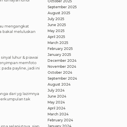
October 2025
September 2025
August 2025
July 2025
June 2025
 mau mengangkat
May 2025
na bakal meluluskan
April 2025
March 2025
February 2025
January 2025
sinyal luhur & piawai
December 2024
u menyimpan memfoto
November 2024
pada payline, jadi ini
October 2024
September 2024
August 2024
July 2024
nga dari yg lazimnya
June 2024
perkumpulan tak
May 2024
April 2024
March 2024
February 2024
na selanjutnya, siap
January 2024