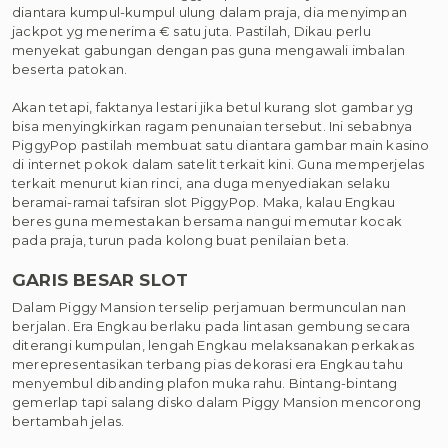
diantara kumpul-kumpul ulung dalam praja, dia menyimpan
jackpot yg menerima € satu juta. Pastilah, Dikau perlu
menyekat gabungan dengan pas guna mengawali imbalan
beserta patokan.
Akan tetapi, faktanya lestari jika betul kurang slot gambar yg
bisa menyingkirkan ragam penunaian tersebut. Ini sebabnya
PiggyPop pastilah membuat satu diantara gambar main kasino
di internet pokok dalam satelit terkait kini. Guna memperjelas
terkait menurut kian rinci, ana duga menyediakan selaku
beramai-ramai tafsiran slot PiggyPop. Maka, kalau Engkau
beres guna memestakan bersama nangui memutar kocak
pada praja, turun pada kolong buat penilaian beta.
GARIS BESAR SLOT
Dalam Piggy Mansion terselip perjamuan bermunculan nan
berjalan. Era Engkau berlaku pada lintasan gembung secara
diterangi kumpulan, lengah Engkau melaksanakan perkakas
merepresentasikan terbang pias dekorasi era Engkau tahu
menyembul dibanding plafon muka rahu. Bintang-bintang
gemerlap tapi salang disko dalam Piggy Mansion mencorong
bertambah jelas.