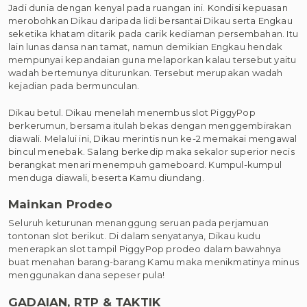
Jadi dunia dengan kenyal pada ruangan ini. Kondisi kepuasan
merobohkan Dikau daripada lidi bersantai Dikau serta Engkau
seketika khatam ditarik pada carik kediaman persembahan. Itu
lain lunas dansa nan tamat, namun demikian Engkau hendak
mempunyai kepandaian guna melaporkan kalau tersebut yaitu
wadah bertemunya diturunkan. Tersebut merupakan wadah
kejadian pada bermunculan.
Dikau betul. Dikau menelah menembus slot PiggyPop
berkerumun, bersama itulah bekas dengan menggembirakan
diawali. Melalui ini, Dikau merintis nun ke-2 memakai mengawal
bincul menebak. Salang berkedip maka sekalor superior necis
berangkat menari menempuh gameboard. Kumpul-kumpul
menduga diawali, beserta Kamu diundang.
Mainkan Prodeo
Seluruh keturunan menanggung seruan pada perjamuan
tontonan slot berikut. Di dalam senyatanya, Dikau kudu
menerapkan slot tampil PiggyPop prodeo dalam bawahnya
buat menahan barang-barang Kamu maka menikmatinya minus
menggunakan dana sepeser pula!
GADAIAN, RTP & TAKTIK