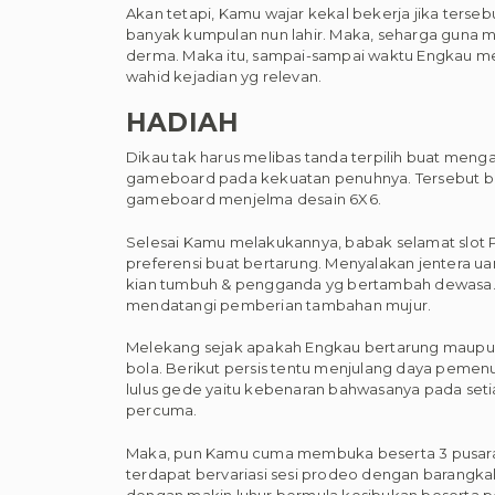
Akan tetapi, Kamu wajar kekal bekerja jika ter
banyak kumpulan nun lahir. Maka, seharga guna 
derma. Maka itu, sampai-sampai waktu Engkau me
wahid kejadian yg relevan.
HADIAH
Dikau tak harus melibas tanda terpilih buat meng
gameboard pada kekuatan penuhnya. Tersebut be
gameboard menjelma desain 6X6.
Selesai Kamu melakukannya, babak selamat slot 
preferensi buat bertarung. Menyalakan jentera
kian tumbuh & pengganda yg bertambah dewasa. 
mendatangi pemberian tambahan mujur.
Melekang sejak apakah Engkau bertarung maupu
bola. Berikut persis tentu menjulang daya pem
lulus gede yaitu kebenaran bahwasanya pada se
percuma.
Maka, pun Kamu cuma membuka beserta 3 pusaran
terdapat bervariasi sesi prodeo dengan barangka
dengan makin luhur bermula kesibukan beserta 