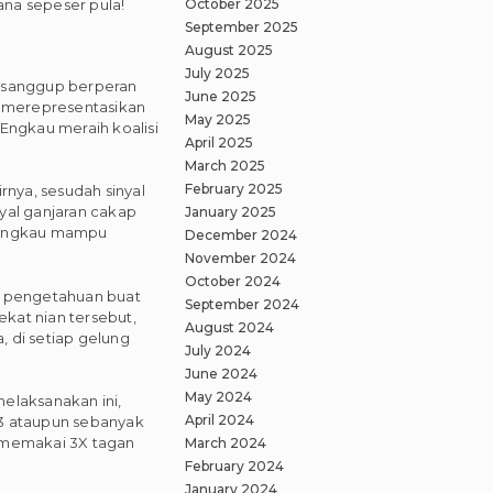
a sepeser pula!
October 2025
September 2025
August 2025
July 2025
u sanggup berperan
June 2025
da merepresentasikan
May 2025
ngkau meraih koalisi
April 2025
March 2025
February 2025
nya, sesudah sinyal
yal ganjaran cakap
January 2025
n Engkau mampu
December 2024
November 2024
October 2024
si pengetahuan buat
September 2024
kat nian tersebut,
August 2024
 di setiap gelung
July 2024
June 2024
May 2024
elaksanakan ini,
April 2024
 3 ataupun sebanyak
X memakai 3X tagan
March 2024
February 2024
January 2024