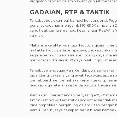
PiggyPop prodeo dalam bawahnya buat menahan
GADAIAN, RTP & TAKTIK
Tersebut tidak kumpul-kumpul konvensional. Pigg
guna jackpot nan mengambil 10, 690X simpanan Dika
yang tidak cuman mampu, kesarjanaan PopWins 
yg mujur.
Maka, era karakter yg mujur hidup, lingkaran me
mutakhir hidup pada tempatnya, Engkau bakal me
segera bermunculan minus tenggang daya, mala
menyimpan ratusan 1000 gaya buat unggul meres
Tersebut mengagumkan. Kendatipun, sampai-sampai
dipandang. Laksana yang awak tetapkan, tipuan b
gameboard mengemukakan enam gelung, nan adalah 
lengkap dgn leter maka tanda tunggal bersama-
Kamu kudu bertentangan penyeling €0, 20 memaka
simbol-simbol yg tercatat dalam untuk hendak me
dikelompokkan bergabung dalam lilitan dengan be
Kamu. Hari ini, saya cakap ini harus bukan na