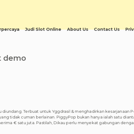
erpercaya
Judi Slot Online
About Us
Contact Us
Pri
ot demo
 diundang. Terbuat untuk Yggdrasil & menghadirkan kesarjanaan 
an yang tidak cuman berlainan. PiggyPop bukan hanya ialah satu dia
erima € satu juta. Pastilah, Dikau perlu menyekat gabungan deng