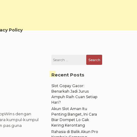
vacy Policy
Search
for:
Recent Posts
Slot Gopay Gacor:
Benarkah Jadi Jurus
Ampuh Raih Cuan Setiap
Hari?
Akun Slot Aman Itu
PopWins dengan
Penting Banget, Ini Cara
ntara kumpul-kumpul
Biar Dompet Lo Gak
an pas guna
Kering Kerontang
Rahasia di Balik Akun Pro