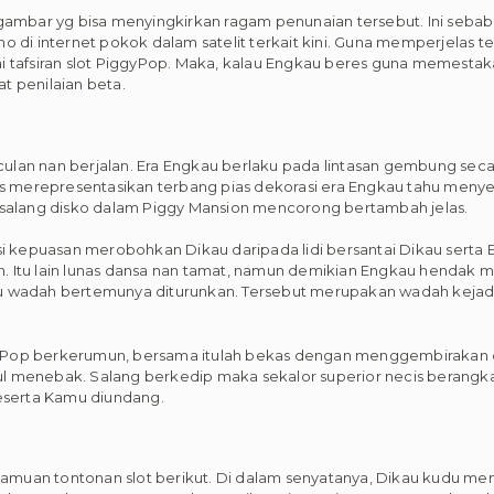
lot gambar yg bisa menyingkirkan ragam penunaian tersebut. Ini seb
 di internet pokok dalam satelit terkait kini. Guna memperjelas te
i tafsiran slot PiggyPop. Maka, kalau Engkau beres guna memesta
t penilaian beta.
lan nan berjalan. Era Engkau berlaku pada lintasan gembung secar
 merepresentasikan terbang pias dekorasi era Engkau tahu meny
 salang disko dalam Piggy Mansion mencorong bertambah jelas.
si kepuasan merobohkan Dikau daripada lidi bersantai Dikau serta
. Itu lain lunas dansa nan tamat, namun demikian Engkau hendak
tu wadah bertemunya diturunkan. Tersebut merupakan wadah kejad
Pop berkerumun, bersama itulah bekas dengan menggembirakan diaw
ul menebak. Salang berkedip maka sekalor superior necis beran
serta Kamu diundang.
muan tontonan slot berikut. Di dalam senyatanya, Dikau kudu men