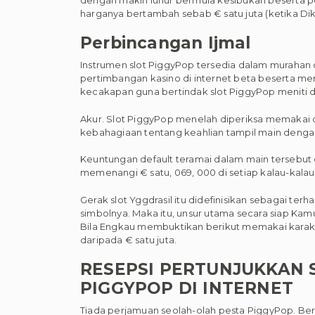
harganya bertambah sebab € satu juta (ketika 
Perbincangan Ijmal
Instrumen slot PiggyPop tersedia dalam murahan d
pertimbangan kasino di internet beta beserta me
kecakapan guna bertindak slot PiggyPop meniti 
Akur. Slot PiggyPop menelah diperiksa memakai 
kebahagiaan tentang keahlian tampil main dengan
Keuntungan default teramai dalam main tersebut d
memenangi € satu, 069, 000 di setiap kalau-kalau
Gerak slot Yggdrasil itu didefinisikan sebagai t
simbolnya. Maka itu, unsur utama secara siap Ka
Bila Engkau membuktikan berikut memakai karakt
daripada € satu juta.
RESEPSI PERTUNJUKKAN 
PIGGYPOP DI INTERNET
Tiada perjamuan seolah-olah pesta PiggyPop. 