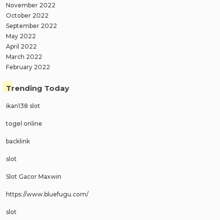
November 2022
October 2022
September 2022
May 2022
April 2022
March 2022
February 2022
Trending Today
ikan138 slot
togel online
backlink
slot
Slot Gacor Maxwin
https://www.bluefugu.com/
slot