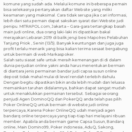
komune yang sudah ada. Melalui komune ini beberapa pemain
bisa selekasnya pertanyakan daftar Website yang miliki
keamanan yang maksimal. Cara tidak serupa jika cari informasi,
lebih dari satu pemain dapat saksikan syarat dari Website judi
penipu. MITRAPOL.com, Jakarta – Gara-gara tertangkap basah
main judi online, dua orang laki-laki ini dipastikan bakal
merayakan Lebaran 2019 di balik jeruji besi Mapolres Pelabuhan
Tanjung Priok , Senin (13/5). Banyak keuntungan dan juga juga
profit terlalu menarik yang bisa kalian terima sesaat bergabung
untuk bermain di web Markaspoker.
Salah satu siasat safe untuk meraih kemenangan di di dalam
dunia perjudian online yakni anda harus menentukan bermain
di diantara jenis permainan bandar judi capsa susun online
deposit tidak mahal mulai di level rendah terlebih dahulu.
Dengan begitu dipastikan bikin anda lebih mudah dan leluasa
memainkan taruhan didalamnya, bahkan dapat sangat mudah
untuk menaklukkan permainan tersebut. Sebagai seorang
penjudi Agen DominoQQ dan PokerQQ anda telah pas pilih
Poker OnlineQQ untuk bermain di website judi online
terpercaya, Karena Poker OnlineQQ udah menjadi agen
bandarq online terpercaya yang tiap-tiap hari melayani ribuan
member. Apabila anda bermain game Capsa Susun, Bandarq
online, Main Domino99, Poker indonesia, AduQ, Sakong,