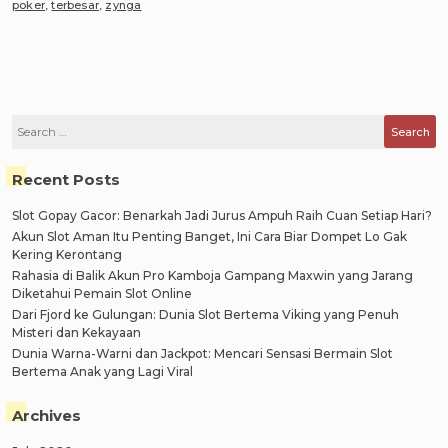
poker
,
terbesar
,
zynga
Search
for:
Recent Posts
Slot Gopay Gacor: Benarkah Jadi Jurus Ampuh Raih Cuan Setiap Hari?
Akun Slot Aman Itu Penting Banget, Ini Cara Biar Dompet Lo Gak
Kering Kerontang
Rahasia di Balik Akun Pro Kamboja Gampang Maxwin yang Jarang
Diketahui Pemain Slot Online
Dari Fjord ke Gulungan: Dunia Slot Bertema Viking yang Penuh
Misteri dan Kekayaan
Dunia Warna-Warni dan Jackpot: Mencari Sensasi Bermain Slot
Bertema Anak yang Lagi Viral
Archives