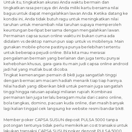
Untuk itu, tingkatkan akurasi Anda waktu bermain dan
tingkatkan rasa percaya diri Anda miliki kartu bersama nilai
bagus untuk dapat mengalahkan lawan Anda. Ketika datang ke
kondisi ini, Anda tidak butuh ragu untuk meningkatkan nilai
taruhan untuk menambah nilai taruhan supaya memperoleh
keuntungan berlipat bersama dengan mengalahkan lawan.
Permainan capsa susun online waktu ini bukan cuma ada
didalam vs desktop namun pun siap untuk vs mobilenya. Main
gunakan mobile-phone pastinya punya berlebihan tertentu
untuk beberapa pejudi online. Bila kita mau merasai
pengalaman bermain yang berlainan dan juga tentu punyai
kehebohan khusus, gara-gara itu main judi capsa online android
jadi hal yang mutlak buat dicoba.
Tingkat kemenangan pemain di bk8 juga sangatlah tinggi
dengan bermacam macam hadiah menarik tiap tiap harinya.
Nilai hadiah yang diberikan bk8 untuk pemain juga sangatlah
tinggi hingga ratusan apalagi miliaran rupiah. Kombinasi
permainan lain juga terlalu beragam mulai dari casino online,
bola tangkas, domino, pacuan kuda online, dan masih banyak
lagi kalian tinggal cek langsung ke website resmi bandar bk8.
Member poker CAPSA SUSUN deposit PULSA 5000 tanpa
potongan tentunya tidak perlu memikirkan cost transaksi untuk
lakukan transaksi CAPSA SUSUN poker deposit PULSA 5000