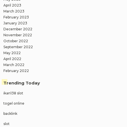
April 2023
March 2023
February 2023
January 2023
December 2022
November 2022
October 2022
September 2022
May 2022
April 2022
March 2022
February 2022
Trending Today
ikan138 slot
togel online
backlink
slot