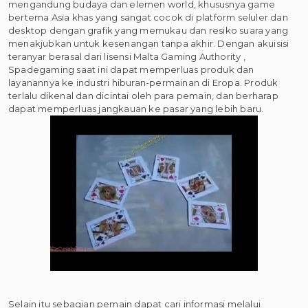
mengandung budaya dan elemen world, khususnya game
bertema Asia khas yang sangat cocok di platform seluler dan
desktop dengan grafik yang memukau dan resiko suara yang
menakjubkan untuk kesenangan tanpa akhir. Dengan akuisisi
teranyar berasal dari lisensi Malta Gaming Authority ,
Spadegaming saat ini dapat memperluas produk dan
layanannya ke industri hiburan-permainan di Eropa. Produk
terlalu dikenal dan dicintai oleh para pemain, dan berharap
dapat memperluas jangkauan ke pasar yang lebih baru.
Selain itu sebagian pemain dapat cari informasi melalui