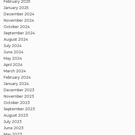
February 2025
January 2025
December 2024
November 2024
October 2024
September 2024
August 2024
July 2024
June 2024
May 2024
April 2024
March 2024
February 2024
January 2024
December 2023
November 2023
October 2023
September 2023
August 2023
July 2023
June 2023
May 2023