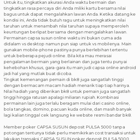
Untuk itu, tingkatkan akurasi Anda waktu bermain dan
tingkatkan rasa percaya diri Anda miliki kartu bersama nilai
bagus untuk dapat mengalahkan lawan Anda. Ketika datang ke
kondisi ini, Anda tidak butuh ragu untuk meningkatkan nilai
taruhan untuk menambah nilai taruhan supaya memperoleh
keuntungan berlipat bersama dengan mengalahkan lawan.
Permainan capsa susun online waktu ini bukan cuma ada
didalam vs desktop namun pun siap untuk vs mobilenya. Main
gunakan mobile-phone pastinya punya berlebihan tertentu
untuk beberapa pejudi online. Bila kita mau merasai
pengalaman bermain yang berlainan dan juga tentu punyai
kehebohan khusus, gara-gara itu main judi capsa online android
jadi hal yang mutlak buat dicoba.
Tingkat kemenangan pemain di bk8 juga sangatlah tinggi
dengan bermacam macam hadiah menarik tiap tiap harinya.
Nilai hadiah yang diberikan bk8 untuk pemain juga sangatlah
tinggi hingga ratusan apalagi miliaran rupiah. Kombinasi
permainan lain juga terlalu beragam mulai dari casino online,
bola tangkas, domino, pacuan kuda online, dan masih banyak
lagi kalian tinggal cek langsung ke website resmi bandar bk8.
Member poker CAPSA SUSUN deposit PULSA 5000 tanpa
potongan tentunya tidak perlu memikirkan cost transaksi untuk
lakukan transaksi CAPSA SUSUN poker deposit PULSA 5000