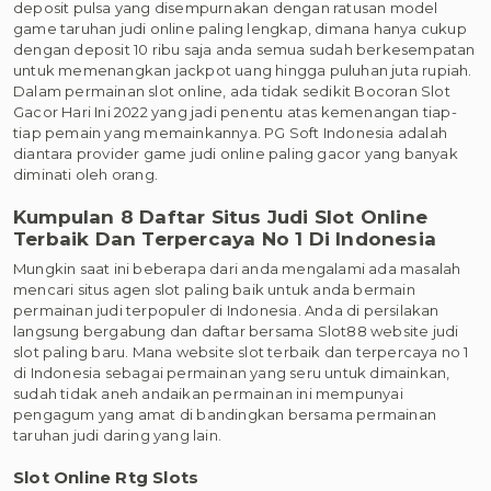
deposit pulsa yang disempurnakan dengan ratusan model
game taruhan judi online paling lengkap, dimana hanya cukup
dengan deposit 10 ribu saja anda semua sudah berkesempatan
untuk memenangkan jackpot uang hingga puluhan juta rupiah.
Dalam permainan slot online, ada tidak sedikit Bocoran Slot
Gacor Hari Ini 2022 yang jadi penentu atas kemenangan tiap-
tiap pemain yang memainkannya. PG Soft Indonesia adalah
diantara provider game judi online paling gacor yang banyak
diminati oleh orang.
Kumpulan 8 Daftar Situs Judi Slot Online
Terbaik Dan Terpercaya No 1 Di Indonesia
Mungkin saat ini beberapa dari anda mengalami ada masalah
mencari situs agen slot paling baik untuk anda bermain
permainan judi terpopuler di Indonesia. Anda di persilakan
langsung bergabung dan daftar bersama Slot88 website judi
slot paling baru. Mana website slot terbaik dan terpercaya no 1
di Indonesia sebagai permainan yang seru untuk dimainkan,
sudah tidak aneh andaikan permainan ini mempunyai
pengagum yang amat di bandingkan bersama permainan
taruhan judi daring yang lain.
Slot Online Rtg Slots