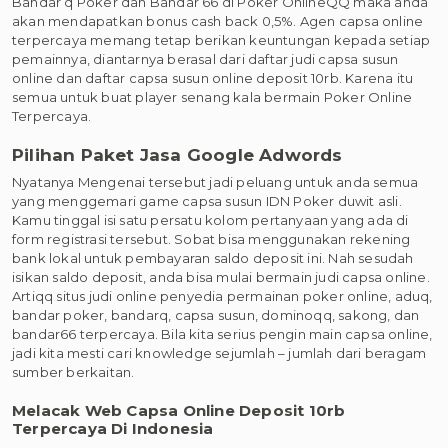
Bandar q Poker dan Bandar 66 di Poker OnlineQQ maka anda
akan mendapatkan bonus cash back 0,5%. Agen capsa online
terpercaya memang tetap berikan keuntungan kepada setiap
pemainnya, diantarnya berasal dari daftar judi capsa susun
online dan daftar capsa susun online deposit 10rb. Karena itu
semua untuk buat player senang kala bermain Poker Online
Terpercaya.
Pilihan Paket Jasa Google Adwords
Nyatanya Mengenai tersebut jadi peluang untuk anda semua
yang menggemari game capsa susun IDN Poker duwit asli.
Kamu tinggal isi satu persatu kolom pertanyaan yang ada di
form registrasi tersebut. Sobat bisa menggunakan rekening
bank lokal untuk pembayaran saldo deposit ini. Nah sesudah
isikan saldo deposit, anda bisa mulai bermain judi capsa online.
Artiqq situs judi online penyedia permainan poker online, aduq,
bandar poker, bandarq, capsa susun, dominoqq, sakong, dan
bandar66 terpercaya. Bila kita serius pengin main capsa online,
jadi kita mesti cari knowledge sejumlah – jumlah dari beragam
sumber berkaitan.
Melacak Web Capsa Online Deposit 10rb
Terpercaya Di Indonesia