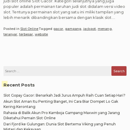
judi slot online Slot Gacor. Kategori selanjutnya yang juga
populer adalah permainan taruhan judi slot didalam versi video
slot. Tentunya permainan slot yang satu ini miliki tampilan yang
lebih menarik dibandingkan bersama dengan klasik slot.…
Posted in
Slot Online
Tagged
gacor
,
gampang
,
jackpot
,
menang
,
teranyar
,
terbesar
,
website
Search
for:
Recent Posts
Slot Gopay Gacor: Benarkah Jadi Jurus Ampuh Raih Cuan Setiap Hari?
Akun Slot Aman Itu Penting Banget, Ini Cara Biar Dompet Lo Gak
Kering Kerontang
Rahasia di Balik Akun Pro Kamboja Gampang Maxwin yang Jarang
Diketahui Pemain Slot Online
Dari Fjord ke Gulungan: Dunia Slot Bertema Viking yang Penuh
Misteri dan Kekayaan