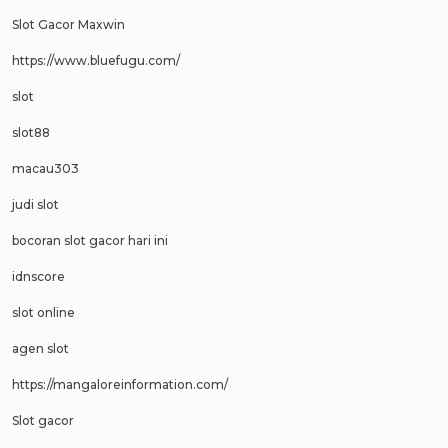
Slot Gacor Maxwin
https://www.bluefugu.com/
slot
slot88
macau303
judi slot
bocoran slot gacor hari ini
idnscore
slot online
agen slot
https://mangaloreinformation.com/
Slot gacor