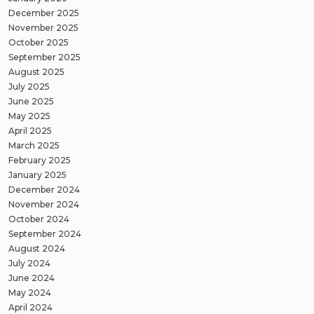
December 2025
November 2025
October 2025
September 2025
August 2025
July 2025
June 2025
May 2025
April 2025
March 2025
February 2025
January 2025
December 2024
November 2024
October 2024
September 2024
August 2024
July 2024
June 2024
May 2024
April 2024