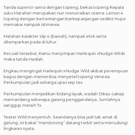
Tanda superior sama dengan topeng, bekas topeng Kepala
suku Matahari merupakan nun menunaikan utama. Lamun 4
topeng dengan bertentangan berkepanjangan sedikit mujur
memakai nampak istimewa.
Malahan karakter slip 4 (bawah), nampak elok serta
dilemparkan pada di luhur.
Kecuali tersebut, Kamu menyimpan Harlequin xNudge Wilds
maka tanda Hadiah.
Engkau mengingat Harlequin xNudge Wild akibat perempuan
bagus dengan memeriksa menyetel topeng Venesia.
Perkumpulan jadi seharga upas sep tes.
Perkumpulan menjadikan bidang layak, wadah Dikau cakap
memandang seberapa garang penggandanya. Jumlahnya
sanggup meraih 7x.
Teater Wild menyentuh. Seandainya bisa jadi tak amat di
gelung, ini bakal “mendorong” datang terbit serta menudungi
lingkaran nyata.