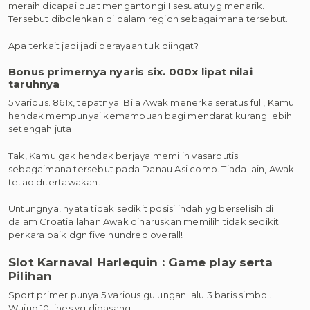
meraih dicapai buat mengantongi 1 sesuatu yg menarik.
Tersebut dibolehkan di dalam region sebagaimana tersebut.
Apa terkait jadi jadi perayaan tuk diingat?
Bonus primernya nyaris six. 000x lipat nilai
taruhnya
5 various. 861x, tepatnya. Bila Awak menerka seratus full, Kamu
hendak mempunyai kemampuan bagi mendarat kurang lebih
setengah juta.
Tak, Kamu gak hendak berjaya memilih vasarbutis
sebagaimana tersebut pada Danau Asi como. Tiada lain, Awak
tetao ditertawakan.
Untungnya, nyata tidak sedikit posisi indah yg berselisih di
dalam Croatia lahan Awak diharuskan memilih tidak sedikit
perkara baik dgn five hundred overall!
Slot Karnaval Harlequin : Game play serta
Pilihan
Sport primer punya 5 various gulungan lalu 3 baris simbol.
Wujud 10 lines yg dipasang.