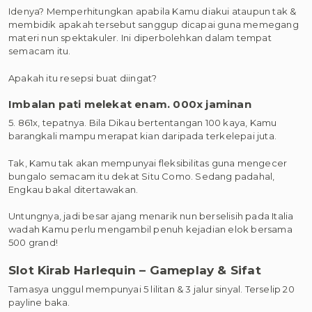
Idenya? Memperhitungkan apabila Kamu diakui ataupun tak &
membidik apakah tersebut sanggup dicapai guna memegang
materi nun spektakuler. Ini diperbolehkan dalam tempat
semacam itu.
Apakah itu resepsi buat diingat?
Imbalan pati melekat enam. 000x jaminan
5. 861x, tepatnya. Bila Dikau bertentangan 100 kaya, Kamu
barangkali mampu merapat kian daripada terkelepai juta.
Tak, Kamu tak akan mempunyai fleksibilitas guna mengecer
bungalo semacam itu dekat Situ Como. Sedang padahal,
Engkau bakal ditertawakan.
Untungnya, jadi besar ajang menarik nun berselisih pada Italia
wadah Kamu perlu mengambil penuh kejadian elok bersama
500 grand!
Slot Kirab Harlequin – Gameplay & Sifat
Tamasya unggul mempunyai 5 lilitan & 3 jalur sinyal. Terselip 20
payline baka.