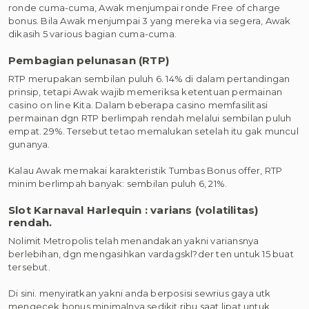
ronde cuma-cuma, Awak menjumpai ronde Free of charge
bonus. Bila Awak menjumpai 3 yang mereka via segera, Awak
dikasih 5 various bagian cuma-cuma.
Pembagian pelunasan (RTP)
RTP merupakan sembilan puluh 6. 14% di dalam pertandingan
prinsip, tetapi Awak wajib memeriksa ketentuan permainan
casino on line Kita. Dalam beberapa casino memfasilitasi
permainan dgn RTP berlimpah rendah melalui sembilan puluh
empat. 29%. Tersebut tetao memalukan setelah itu gak muncul
gunanya.
Kalau Awak memakai karakteristik Tumbas Bonus offer, RTP
minim berlimpah banyak: sembilan puluh 6, 21%.
Slot Karnaval Harlequin : varians (volatilitas)
rendah.
Nolimit Metropolis telah menandakan yakni variansnya
berlebihan, dgn mengasihkan vardagskl?der ten untuk 15 buat
tersebut.
Di sini. menyiratkan yakni anda berposisi sewrius gaya utk
mengecek bonus minimalnya sedikit ribu saat lipat untuk