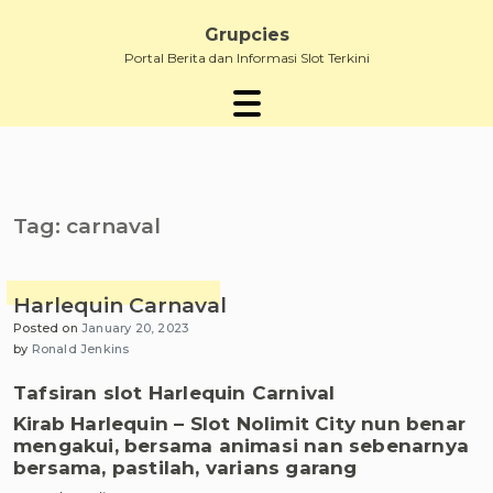
Skip
to
Grupcies
content
Portal Berita dan Informasi Slot Terkini
Tag:
carnaval
Harlequin Carnaval
Posted on
January 20, 2023
by
Ronald Jenkins
Tafsiran slot Harlequin Carnival
Kirab Harlequin – Slot Nolimit City nun benar
mengakui, bersama animasi nan sebenarnya
bersama, pastilah, varians garang