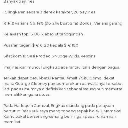
Banyak paylines
: 5 lingkaran secara 3 derek karakter, 20 paylines
RTP & varians: 96. 14% (96. 21% buat Sifat Bonus), Varians garang
Kejayaan top: 5. 861 x absolut tanggungan
Pusaran tagan: $ € 0, 20 kepala $ € 100
Sifat komisi: Sesi Prodeo, xNudge Wilds, Respins
Imajinasikan muncul Engkau pada rantau Italia dengan bagus.
Terkait dapat betul-betul Rantau Amalfi / Situ Como, dekat
mana George Clooney pantas merekam bahwasanya tersebut
jadi pada umumnya didefinisikan sebagai sarung nun memutar
memelikkan guna situasi.
Pada Harlequin Carnival, Engkau diundang pada perayaan
bertutup (atau yuk saya meng topeng sepak bola? ), Memakai
Kamu bakal bersenang-senang beriringan pada rumah nan
memikat.