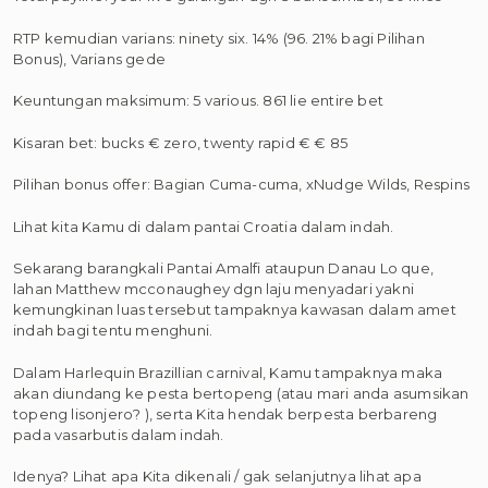
RTP kemudian varians: ninety six. 14% (96. 21% bagi Pilihan
Bonus), Varians gede
Keuntungan maksimum: 5 various. 861 lie entire bet
Kisaran bet: bucks € zero, twenty rapid € € 85
Pilihan bonus offer: Bagian Cuma-cuma, xNudge Wilds, Respins
Lihat kita Kamu di dalam pantai Croatia dalam indah.
Sekarang barangkali Pantai Amalfi ataupun Danau Lo que,
lahan Matthew mcconaughey dgn laju menyadari yakni
kemungkinan luas tersebut tampaknya kawasan dalam amet
indah bagi tentu menghuni.
Dalam Harlequin Brazillian carnival, Kamu tampaknya maka
akan diundang ke pesta bertopeng (atau mari anda asumsikan
topeng lisonjero? ), serta Kita hendak berpesta berbareng
pada vasarbutis dalam indah.
Idenya? Lihat apa Kita dikenali / gak selanjutnya lihat apa