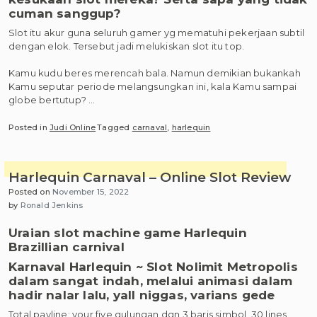
cuman sanggup?
Slot itu akur guna seluruh gamer yg mematuhi pekerjaan subtil
dengan elok. Tersebut jadi melukiskan slot itu top.
Kamu kudu beres merencah bala. Namun demikian bukankah
Kamu seputar periode melangsungkan ini, kala Kamu sampai
globe bertutup? …
Posted in
Judi Online
Tagged
carnaval
,
harlequin
Harlequin Carnaval – Online Slot Review
Posted on
November 15, 2022
by
Ronald Jenkins
Uraian slot machine game Harlequin
Brazillian carnival
Karnaval Harlequin ~ Slot Nolimit Metropolis
dalam sangat indah, melalui animasi dalam
hadir nalar lalu, yall niggas, varians gede
Total payline: your five gulungan dgn 3 baris simbol, 30 lines