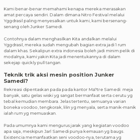
Kami benar-benar memahami kenapa mereka merasakan
amat percaya sendiri. Dalam dimana Nitro Festival melalui
Yggdrasil paling menyesalkan untuk kami, kami bersenang-
senang oleh Junker Samedi.
Contohnya dalam menghasilkan Kita andalkan melalui
Yggdrasil, mereka sudah mengubah bagian extra jadi 1 rum
dalam khas. Sekalipun extra indonesia boleh jadi minim pelik di
modalnya, kami yakin Kita jadi menentukannya di dalam
sekejap quickly pull tangan.
Teknik trik aksi mesin position Junker
Samedi?
Rekreasi dipentaskan pada pada kantor Ma?tre Samedi: meja
banyak, satu gelas wiski yg sangat bermanfaat serta cerutu yg
tebal kemudian membara. Jelas tertentu, semuanya varian
boneka voodoo, tengkorak, lilin yg menyala, serta manik-manik
ialah rum yg memuaskan.
Pada umumnya kami mengurus jarak yang kegiatan voodoo
apa saja, meskipun Jarl Samedi punya kemauan yg baugs.
Existencia memanfaatkan seni voodoo-nya, terutama yg