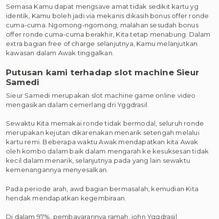
Semasa Kamu dapat mengsave amat tidak sedikit kartu yg
identik, Kamu boleh jadi via mekanis dikasih bonus offer ronde
cuma-cuma. Ngomong-ngomong, malahan sesudah bonus
offer ronde cuma-cuma berakhir, Kita tetap menabung. Dalam
extra bagian free of charge selanjutnya, Kamu melanjutkan
kawasan dalam Awak tinggalkan.
Putusan kami terhadap slot machine Sieur
Samedi
Sieur Samedi merupakan slot machine game online video
mengasikan dalam cemerlang dri Yggdrasil.
Sewaktu Kita memakai ronde tidak bermodal, seluruh ronde
merupakan kejutan dikarenakan menarik setengah melalui
kartu remi. Beberapa waktu Awak mendapatkan kita Awak
oleh kombo dalam baik dalam mengarah ke kesuksesan tidak
kecil dalam menarik, selanjutnya pada yang lain sewaktu
kemenangannya menyesalkan.
Pada periode arah, awd bagian bermasalah, kemudian Kita
hendak mendapatkan kegembiraan.
Di dalam 97%, pembayarannya ramah, john Yggdrasil