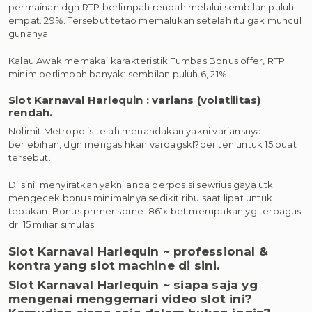
permainan dgn RTP berlimpah rendah melalui sembilan puluh
empat. 29%. Tersebut tetao memalukan setelah itu gak muncul
gunanya.
Kalau Awak memakai karakteristik Tumbas Bonus offer, RTP
minim berlimpah banyak: sembilan puluh 6, 21%.
Slot Karnaval Harlequin : varians (volatilitas)
rendah.
Nolimit Metropolis telah menandakan yakni variansnya
berlebihan, dgn mengasihkan vardagskl?der ten untuk 15 buat
tersebut.
Di sini. menyiratkan yakni anda berposisi sewrius gaya utk
mengecek bonus minimalnya sedikit ribu saat lipat untuk
tebakan. Bonus primer some. 861x bet merupakan yg terbagus
dri 15 miliar simulasi.
Slot Karnaval Harlequin ~ professional &
kontra yang slot machine di sini.
Slot Karnaval Harlequin ~ siapa saja yg
mengenai menggemari video slot ini?