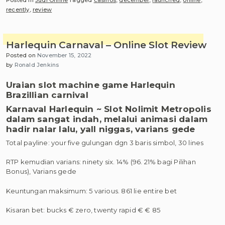
Posted in
Judi Online
Tagged
casinos
,
december
,
launched
,
online
,
recently
,
review
Harlequin Carnaval – Online Slot Review
Posted on
November 15, 2022
by
Ronald Jenkins
Uraian slot machine game Harlequin
Brazillian carnival
Karnaval Harlequin ~ Slot Nolimit Metropolis
dalam sangat indah, melalui animasi dalam
hadir nalar lalu, yall niggas, varians gede
Total payline: your five gulungan dgn 3 baris simbol, 30 lines
RTP kemudian varians: ninety six. 14% (96. 21% bagi Pilihan
Bonus), Varians gede
Keuntungan maksimum: 5 various. 861 lie entire bet
Kisaran bet: bucks € zero, twenty rapid € € 85