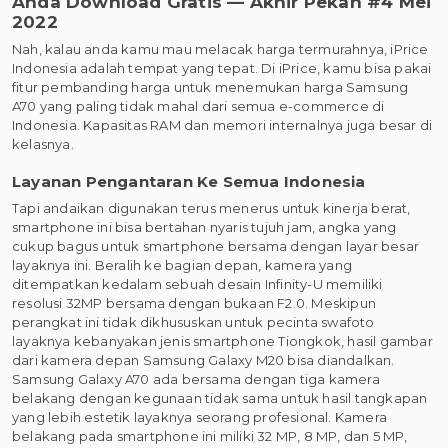
Anda Download Gratis — Akhir Pekan #4 Mei
2022
Nah, kalau anda kamu mau melacak harga termurahnya, iPrice
Indonesia adalah tempat yang tepat. Di iPrice, kamu bisa pakai
fitur pembanding harga untuk menemukan harga Samsung
A70 yang paling tidak mahal dari semua e-commerce di
Indonesia. Kapasitas RAM dan memori internalnya juga besar di
kelasnya.
Layanan Pengantaran Ke Semua Indonesia
Tapi andaikan digunakan terus menerus untuk kinerja berat,
smartphone ini bisa bertahan nyaris tujuh jam, angka yang
cukup bagus untuk smartphone bersama dengan layar besar
layaknya ini. Beralih ke bagian depan, kamera yang
ditempatkan kedalam sebuah desain Infinity-U memiliki
resolusi 32MP bersama dengan bukaan F2.0. Meskipun
perangkat ini tidak dikhususkan untuk pecinta swafoto
layaknya kebanyakan jenis smartphone Tiongkok, hasil gambar
dari kamera depan Samsung Galaxy M20 bisa diandalkan.
Samsung Galaxy A70 ada bersama dengan tiga kamera
belakang dengan kegunaan tidak sama untuk hasil tangkapan
yang lebih estetik layaknya seorang profesional. Kamera
belakang pada smartphone ini miliki 32 MP, 8 MP, dan 5 MP,