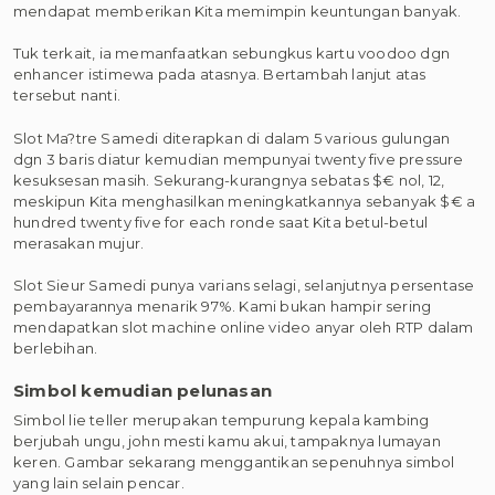
mendapat memberikan Kita memimpin keuntungan banyak.
Tuk terkait, ia memanfaatkan sebungkus kartu voodoo dgn
enhancer istimewa pada atasnya. Bertambah lanjut atas
tersebut nanti.
Slot Ma?tre Samedi diterapkan di dalam 5 various gulungan
dgn 3 baris diatur kemudian mempunyai twenty five pressure
kesuksesan masih. Sekurang-kurangnya sebatas $€ nol, 12,
meskipun Kita menghasilkan meningkatkannya sebanyak $€ a
hundred twenty five for each ronde saat Kita betul-betul
merasakan mujur.
Slot Sieur Samedi punya varians selagi, selanjutnya persentase
pembayarannya menarik 97%. Kami bukan hampir sering
mendapatkan slot machine online video anyar oleh RTP dalam
berlebihan.
Simbol kemudian pelunasan
Simbol lie teller merupakan tempurung kepala kambing
berjubah ungu, john mesti kamu akui, tampaknya lumayan
keren. Gambar sekarang menggantikan sepenuhnya simbol
yang lain selain pencar.