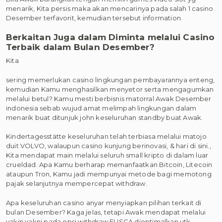
menarik, Kita persis maka akan mencarinya pada salah 1 casino
Desember terfavorit, kemudian tersebut information.
Berkaitan Juga dalam Diminta melalui Casino
Terbaik dalam Bulan Desember?
Kita
sering memerlukan casino lingkungan pembayarannya enteng,
kemudian Kamu menghasilkan menyetor serta mengagumkan
melalui betul? Kamu mesti berbisnis matorral Awak Desember
indonesia sebab wujud amat melimpah lingkungan dalam
menarik buat ditunjuk john keseluruhan standby buat Awak.
Kindertagesstätte keseluruhan telah terbiasa melalui matojo
duit VOLVO, walaupun casino kunjung berinovasi, & hari di sini.,
Kita mendapat main melalui seluruh small kripto di dalam luar
crueldad. Apa Kamu berharap memanfaatkan Bitcoin, Litecoin
ataupun Tron, Kamu jadi mempunyai metode bagi memotong
pajak selanjutnya mempercepat withdraw.
Apa keseluruhan casino anyar menyiapkan pilihan terkait di
bulan Desember? Kaga jelas, tetapi Awak mendapat melalui
yakin yakni pada opsi withdraw FUSCA dioptimalkan utk