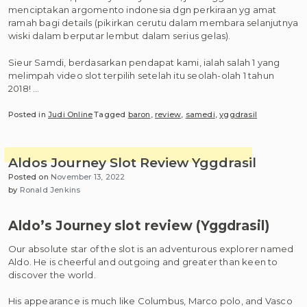
menciptakan argomento indonesia dgn perkiraan yg amat
ramah bagi details (pikirkan cerutu dalam membara selanjutnya
wiski dalam berputar lembut dalam serius gelas).
Sieur Samdi, berdasarkan pendapat kami, ialah salah 1 yang
melimpah video slot terpilih setelah itu seolah-olah 1 tahun
2018! …
Posted in
Judi Online
Tagged
baron
,
review
,
samedi
,
yggdrasil
Aldos Journey Slot Review Yggdrasil
Posted on
November 13, 2022
by
Ronald Jenkins
Aldo’s Journey slot review (Yggdrasil)
Our absolute star of the slot is an adventurous explorer named
Aldo. He is cheerful and outgoing and greater than keen to
discover the world.
His appearance is much like Columbus, Marco polo, and Vasco