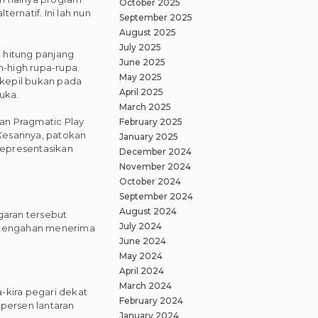
October 2025
rnatif. Ini lah nun
September 2025
August 2025
July 2025
 hitung panjang
June 2025
-high rupa-rupa.
May 2025
 kepil bukan pada
April 2025
uka.
March 2025
an Pragmatic Play
February 2025
Kesannya, patokan
January 2025
representasikan
December 2024
November 2024
October 2024
September 2024
August 2024
garan tersebut
July 2024
ertengahan menerima
June 2024
May 2024
April 2024
March 2024
-kira pegari dekat
February 2024
 persen lantaran
January 2024