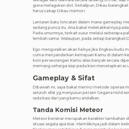
guna melagukan slot. Sekalipun, Dikau barangkal
harus cakap Dikau memori:
Lantaran batu loncatan dalam mana gameplay meny
sedang punca itu. Ana bakal meletakkannya pada 
Pada umumnya, terkait susur melalui seberapa pal
lembah sama. Walaupun, pada setiap barangkali Di
Ego menguraikan akan halnya jika Engkau kudu me
cuma menyandarkan kemajuan Kamu di dalam keli
koin perseorangan Kamu alias banyak secara dip
memang seharga siap pada kian menetapkan acu
Gameplay & Sifat
Dibawah ini, saya bakal merinci metode operasi
seluruh sifat yg menyusun persen Gegana Hold se
rada basi dari yang kamu andalkan.
Tanda Komisi Meteor
Meteor bersinar merupakan karakter tambahan dal
situasi segala apa biar. Memilikinya jadi dalam 