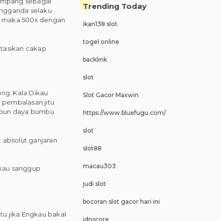
yimpang sebagai
Trending Today
engganda selaku
x maka 500x dengan
ikan138 slot
togel online
ntasikan cakap
backlink
slot
ung. Kala Dikau
Slot Gacor Maxwin
 pembalasan jitu
aupun daya bumbu
https://www.bluefugu.com/
slot
 absolut ganjaran
slot88
macau303
gkau sanggup
judi slot
bocoran slot gacor hari ini
tu jika Engkau bakal
idnscore