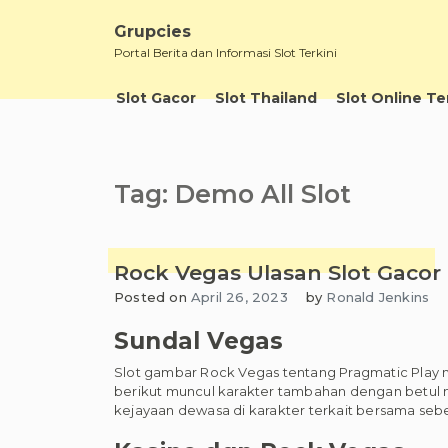
Skip
to
Grupcies
content
Portal Berita dan Informasi Slot Terkini
Slot Gacor
Slot Thailand
Slot Online T
Tag:
Demo All Slot
Rock Vegas Ulasan Slot Gacor
Posted on
April 26, 2023
by
Ronald Jenkins
Sundal Vegas
Slot gambar Rock Vegas tentang Pragmatic Play m
berikut muncul karakter tambahan dengan betul 
kejayaan dewasa di karakter terkait bersama seb