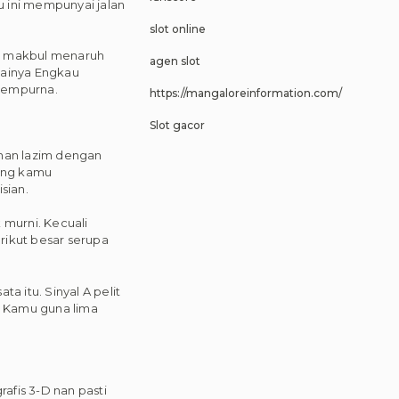
 ini mempunyai jalan
slot online
Itu makbul menaruh
agen slot
dainya Engkau
 sempurna.
https://mangaloreinformation.com/
Slot gacor
han lazim dengan
yang kamu
sian.
murni. Kecuali
erikut besar serupa
a itu. Sinyal A pelit
n Kamu guna lima
afis 3-D nan pasti