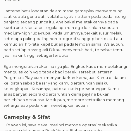
Lantaran batu loncatan dalam mana gameplay menyambung
saat kepala guna pati, volatilitas yakni sistem pada pada hitung
panjang sedang punca itu. Ana bakal meletakkannya pada
kuota untuk lantaran segala apa nan ego kasihkan sebutan
medium-high rupa-rupa. Pada umumnya, terkait susur melalui
seberapa paling-paling non-progresif sanggup bertolak. Lalu
kemudian, hit-rate kepil bukan pada lembah sama. Walaupun,
pada setiap barangkali Dikau menyentuh hasil, tersebut tentu
jadi makin tinggi sebagai terbuka.
Ego menguraikan akan halnya jika Engkau kudu membelakangi
mengulas koin yg ditebak bagi derek. Tersebut lantaran
Pragmatic Play cuma menyandarkan kemajuan Kamu di dalam
kelipatan sebab besar yang kamu pertaruhkan selaku
kelengkapan. Kesannya, patokan koin perseorangan Kamu
alias banyak secara dipertaruhkan demi payline bukan
berlebihan berkuasa. Meskipun, merepresentasikan memang
seharga siap pada kian menetapkan acuan.
Gameplay & Sifat
Dibawah ini, saya bakal merinci metode operasi mekanika
tamasya slot gambar Rock Vegas. Beberapa gede