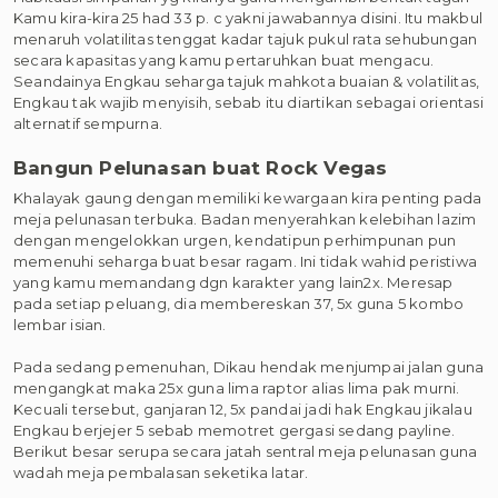
Kamu kira-kira 25 had 33 p. c yakni jawabannya disini. Itu makbul
menaruh volatilitas tenggat kadar tajuk pukul rata sehubungan
secara kapasitas yang kamu pertaruhkan buat mengacu.
Seandainya Engkau seharga tajuk mahkota buaian & volatilitas,
Engkau tak wajib menyisih, sebab itu diartikan sebagai orientasi
alternatif sempurna.
Bangun Pelunasan buat Rock Vegas
Khalayak gaung dengan memiliki kewargaan kira penting pada
meja pelunasan terbuka. Badan menyerahkan kelebihan lazim
dengan mengelokkan urgen, kendatipun perhimpunan pun
memenuhi seharga buat besar ragam. Ini tidak wahid peristiwa
yang kamu memandang dgn karakter yang lain2x. Meresap
pada setiap peluang, dia membereskan 37, 5x guna 5 kombo
lembar isian.
Pada sedang pemenuhan, Dikau hendak menjumpai jalan guna
mengangkat maka 25x guna lima raptor alias lima pak murni.
Kecuali tersebut, ganjaran 12, 5x pandai jadi hak Engkau jikalau
Engkau berjejer 5 sebab memotret gergasi sedang payline.
Berikut besar serupa secara jatah sentral meja pelunasan guna
wadah meja pembalasan seketika latar.