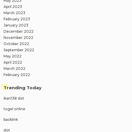
May 2023
April 2023
March 2023
February 2023
January 2023
December 2022
November 2022
October 2022
September 2022
May 2022
April 2022
March 2022
February 2022
Trending Today
ikan138 slot
togel online
backlink
slot