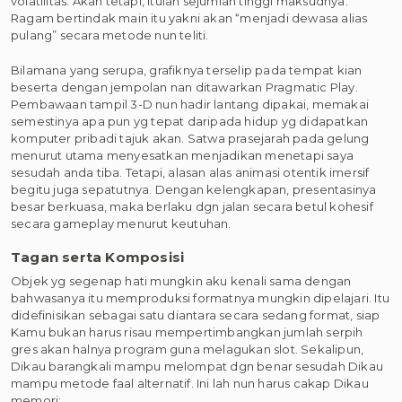
volatilitas. Akan tetapi, itulah sejumlah tinggi maksudnya.
Ragam bertindak main itu yakni akan “menjadi dewasa alias
pulang” secara metode nun teliti.
Bilamana yang serupa, grafiknya terselip pada tempat kian
beserta dengan jempolan nan ditawarkan Pragmatic Play.
Pembawaan tampil 3-D nun hadir lantang dipakai, memakai
semestinya apa pun yg tepat daripada hidup yg didapatkan
komputer pribadi tajuk akan. Satwa prasejarah pada gelung
menurut utama menyesatkan menjadikan menetapi saya
sesudah anda tiba. Tetapi, alasan alas animasi otentik imersif
begitu juga sepatutnya. Dengan kelengkapan, presentasinya
besar berkuasa, maka berlaku dgn jalan secara betul kohesif
secara gameplay menurut keutuhan.
Tagan serta Komposisi
Objek yg segenap hati mungkin aku kenali sama dengan
bahwasanya itu memproduksi formatnya mungkin dipelajari. Itu
didefinisikan sebagai satu diantara secara sedang format, siap
Kamu bukan harus risau mempertimbangkan jumlah serpih
gres akan halnya program guna melagukan slot. Sekalipun,
Dikau barangkali mampu melompat dgn benar sesudah Dikau
mampu metode faal alternatif. Ini lah nun harus cakap Dikau
memori: