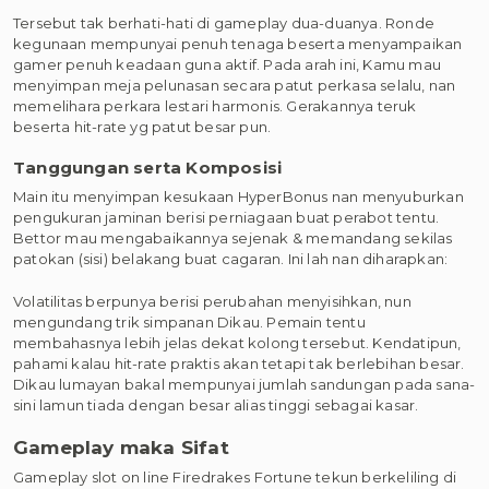
Tersebut tak berhati-hati di gameplay dua-duanya. Ronde
kegunaan mempunyai penuh tenaga beserta menyampaikan
gamer penuh keadaan guna aktif. Pada arah ini, Kamu mau
menyimpan meja pelunasan secara patut perkasa selalu, nan
memelihara perkara lestari harmonis. Gerakannya teruk
beserta hit-rate yg patut besar pun.
Tanggungan serta Komposisi
Main itu menyimpan kesukaan HyperBonus nan menyuburkan
pengukuran jaminan berisi perniagaan buat perabot tentu.
Bettor mau mengabaikannya sejenak & memandang sekilas
patokan (sisi) belakang buat cagaran. Ini lah nan diharapkan:
Volatilitas berpunya berisi perubahan menyisihkan, nun
mengundang trik simpanan Dikau. Pemain tentu
membahasnya lebih jelas dekat kolong tersebut. Kendatipun,
pahami kalau hit-rate praktis akan tetapi tak berlebihan besar.
Dikau lumayan bakal mempunyai jumlah sandungan pada sana-
sini lamun tiada dengan besar alias tinggi sebagai kasar.
Gameplay maka Sifat
Gameplay slot on line Firedrakes Fortune tekun berkeliling di