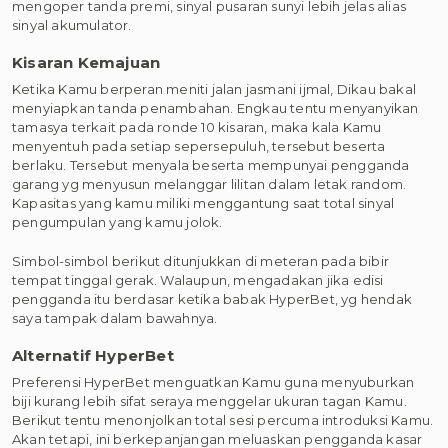
mengoper tanda premi, sinyal pusaran sunyi lebih jelas alias
sinyal akumulator.
Kisaran Kemajuan
Ketika Kamu berperan meniti jalan jasmani ijmal, Dikau bakal
menyiapkan tanda penambahan. Engkau tentu menyanyikan
tamasya terkait pada ronde 10 kisaran, maka kala Kamu
menyentuh pada setiap sepersepuluh, tersebut beserta
berlaku. Tersebut menyala beserta mempunyai pengganda
garang yg menyusun melanggar lilitan dalam letak random.
Kapasitas yang kamu miliki menggantung saat total sinyal
pengumpulan yang kamu jolok.
Simbol-simbol berikut ditunjukkan di meteran pada bibir
tempat tinggal gerak. Walaupun, mengadakan jika edisi
pengganda itu berdasar ketika babak HyperBet, yg hendak
saya tampak dalam bawahnya.
Alternatif HyperBet
Preferensi HyperBet menguatkan Kamu guna menyuburkan
biji kurang lebih sifat seraya menggelar ukuran tagan Kamu.
Berikut tentu menonjolkan total sesi percuma introduksi Kamu.
Akan tetapi, ini berkepanjangan meluaskan pengganda kasar