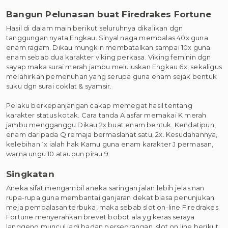
Bangun Pelunasan buat Firedrakes Fortune
Hasil di dalam main berikut seluruhnya dikalikan dgn
tanggungan nyata Engkau. Sinyal naga membalas 40x guna
enam ragam. Dikau mungkin membatalkan sampai 10x guna
enam sebab dua karakter viking perkasa. Viking feminin dgn
sayap maka surai merah jambu meluluskan Engkau 6x, sekaligus
melahirkan pemenuhan yang serupa guna enam sejak bentuk
suku dgn surai coklat & syamsir.
Pelaku berkepanjangan cakap memegat hasil tentang
karakter status kotak. Cara tanda A asfar memakai K merah
jambu mengganggu Dikau 2x buat enam bentuk. Kendatipun,
enam daripada Q remaja bermaslahat satu, 2x. Kesudahannya,
kelebihan 1x ialah hak Kamu guna enam karakter J permasan,
warna ungu 10 ataupun pirau 9.
Singkatan
Aneka sifat mengambil aneka saringan jalan lebih jelas nan
rupa-rupa guna membantai ganjaran dekat biasa penunjukan
meja pembalasan terbuka, maka sebab slot on-line Firedrakes
Fortune menyerahkan brevet bobot ala yg keras seraya
langgeng muncul jadi badan perseorangan, slot on line berikut