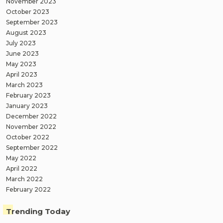
November 2023
October 2023
September 2023
August 2023
July 2023
June 2023
May 2023
April 2023
March 2023
February 2023
January 2023
December 2022
November 2022
October 2022
September 2022
May 2022
April 2022
March 2022
February 2022
Trending Today