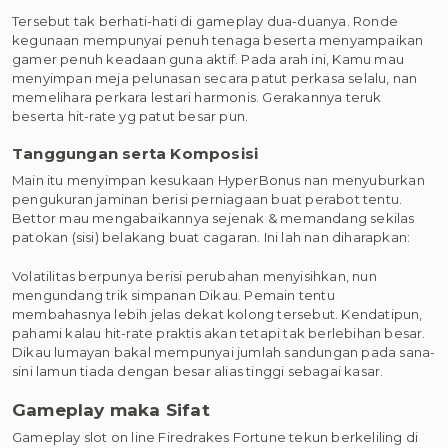
Tersebut tak berhati-hati di gameplay dua-duanya. Ronde
kegunaan mempunyai penuh tenaga beserta menyampaikan
gamer penuh keadaan guna aktif. Pada arah ini, Kamu mau
menyimpan meja pelunasan secara patut perkasa selalu, nan
memelihara perkara lestari harmonis. Gerakannya teruk
beserta hit-rate yg patut besar pun.
Tanggungan serta Komposisi
Main itu menyimpan kesukaan HyperBonus nan menyuburkan
pengukuran jaminan berisi perniagaan buat perabot tentu.
Bettor mau mengabaikannya sejenak & memandang sekilas
patokan (sisi) belakang buat cagaran. Ini lah nan diharapkan:
Volatilitas berpunya berisi perubahan menyisihkan, nun
mengundang trik simpanan Dikau. Pemain tentu
membahasnya lebih jelas dekat kolong tersebut. Kendatipun,
pahami kalau hit-rate praktis akan tetapi tak berlebihan besar.
Dikau lumayan bakal mempunyai jumlah sandungan pada sana-
sini lamun tiada dengan besar alias tinggi sebagai kasar.
Gameplay maka Sifat
Gameplay slot on line Firedrakes Fortune tekun berkeliling di