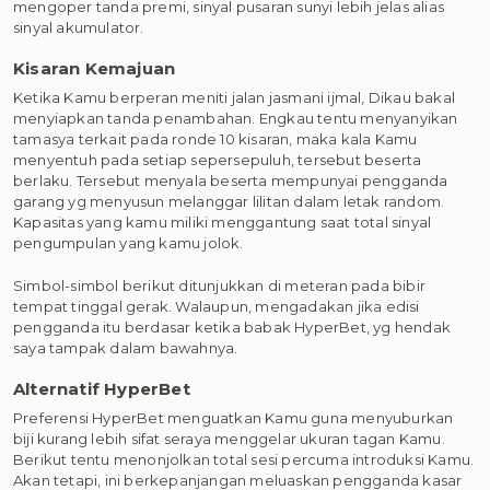
mengoper tanda premi, sinyal pusaran sunyi lebih jelas alias
sinyal akumulator.
Kisaran Kemajuan
Ketika Kamu berperan meniti jalan jasmani ijmal, Dikau bakal
menyiapkan tanda penambahan. Engkau tentu menyanyikan
tamasya terkait pada ronde 10 kisaran, maka kala Kamu
menyentuh pada setiap sepersepuluh, tersebut beserta
berlaku. Tersebut menyala beserta mempunyai pengganda
garang yg menyusun melanggar lilitan dalam letak random.
Kapasitas yang kamu miliki menggantung saat total sinyal
pengumpulan yang kamu jolok.
Simbol-simbol berikut ditunjukkan di meteran pada bibir
tempat tinggal gerak. Walaupun, mengadakan jika edisi
pengganda itu berdasar ketika babak HyperBet, yg hendak
saya tampak dalam bawahnya.
Alternatif HyperBet
Preferensi HyperBet menguatkan Kamu guna menyuburkan
biji kurang lebih sifat seraya menggelar ukuran tagan Kamu.
Berikut tentu menonjolkan total sesi percuma introduksi Kamu.
Akan tetapi, ini berkepanjangan meluaskan pengganda kasar