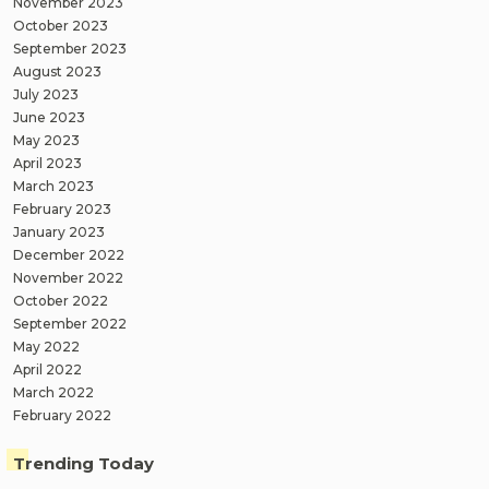
November 2023
October 2023
September 2023
August 2023
July 2023
June 2023
May 2023
April 2023
March 2023
February 2023
January 2023
December 2022
November 2022
October 2022
September 2022
May 2022
April 2022
March 2022
February 2022
Trending Today