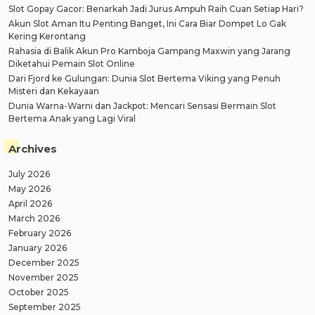
Slot Gopay Gacor: Benarkah Jadi Jurus Ampuh Raih Cuan Setiap Hari?
Akun Slot Aman Itu Penting Banget, Ini Cara Biar Dompet Lo Gak
Kering Kerontang
Rahasia di Balik Akun Pro Kamboja Gampang Maxwin yang Jarang
Diketahui Pemain Slot Online
Dari Fjord ke Gulungan: Dunia Slot Bertema Viking yang Penuh
Misteri dan Kekayaan
Dunia Warna-Warni dan Jackpot: Mencari Sensasi Bermain Slot
Bertema Anak yang Lagi Viral
Archives
July 2026
May 2026
April 2026
March 2026
February 2026
January 2026
December 2025
November 2025
October 2025
September 2025