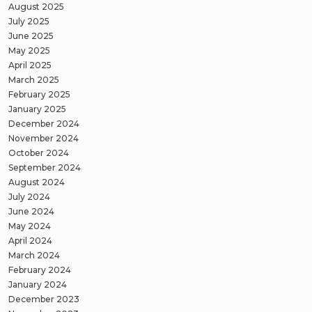
August 2025
July 2025
June 2025
May 2025
April 2025
March 2025
February 2025
January 2025
December 2024
November 2024
October 2024
September 2024
August 2024
July 2024
June 2024
May 2024
April 2024
March 2024
February 2024
January 2024
December 2023